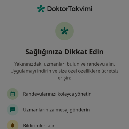
An
Hazımsızlık • Sivas, Sivas
Filters
• 1
Sigorta
Harita
Hazımsızlık, Sivas
Sağlığınıza Dikkat Edin
Yakınınızdaki uzmanları bulun ve randevu alın.
Hangi uzmanlığı aramıştınız?
Uygulamayı indirin ve size özel özelliklere ücretsiz
İç Hastalıkları
Kardiyoloji
Göğüs Hastalık
erişin:
Randevularınızı kolayca yönetin
Uzmanlarınıza mesaj gönderin
Bildirimleri alın