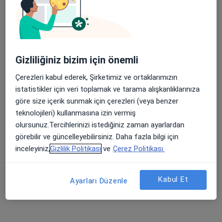
Gizliliğiniz bizim için önemli
Uzm. Dr. Kamuran Kaya
Çerezleri kabul ederek, Şirketimiz ve ortaklarımızın
İç hastalıkları
istatistikler için veri toplamak ve tarama alışkanlıklarınıza
1 görüş
göre size içerik sunmak için çerezleri (veya benzer
teknolojileri) kullanmasına izin vermiş
Şehit, Kızılırmak, M. Fethi Akyüz Cd. No: 8Merkez/Sivas, Sivas
•
Harita
olursunuz.Tercihlerinizi istediğiniz zaman ayarlardan
Medicana Sivas Hastanesi
görebilir ve güncelleyebilirsiniz. Daha fazla bilgi için
Bu uzman ilgili adres için online danışmanlık/takvim sunmuyor.
inceleyiniz,
Gizlilik Politikası
ve
Çerez Politikası.
Randevu talep et
Kabul Et
Ayarları Düzenle