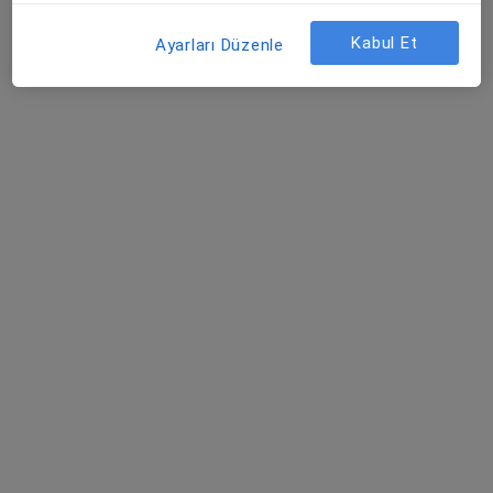
Kabul Et
Ayarları Düzenle
Uzm. Dr. Cahit Gümüşer
Çocuk sağlığı ve hastalıkları
Şehit, Kızılırmak, M. Fethi Akyüz Cd. No: 8Merkez/Sivas, Sivas
•
Harita
Medicana Sivas Hastanesi
Bu uzman ilgili adres için online danışmanlık/takvim sunmuyor.
Randevu talep et