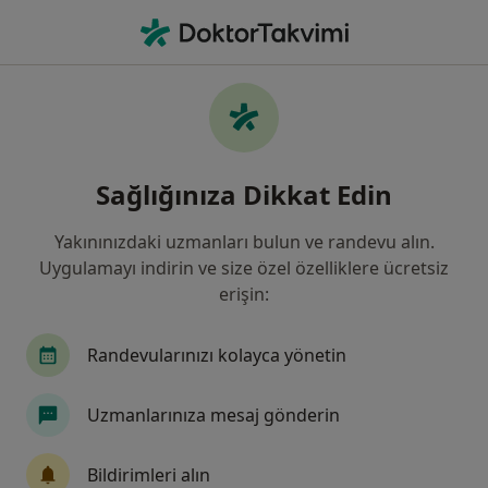
An
Çocuk Sağlığı Ve Hastalıkları • Sivas, Sivas
Filters
Sigorta:
Ankara Sigorta
Sivas bölgesinde Ankara Sigorta kabul eden
Sağlığınıza Dikkat Edin
Çocuk Sağlığı Ve Hastalıkları Doktorla
Yakınınızdaki uzmanları bulun ve randevu alın.
Uygulamayı indirin ve size özel özelliklere ücretsiz
erişin:
Randevularınızı kolayca yönetin
Uzmanlarınıza mesaj gönderin
Medicana Sivas Hastanesi
·
Çocuk sağlığı ve hastalıkları, İç hastalıkları, Gastroenteroloji
Bildirimleri alın
Daha fazla