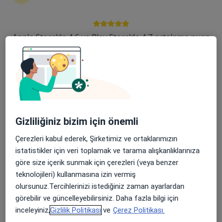
119 görüş
Şehit, Kızılırmak, M. Fethi Akyüz Cd. No: 8Merkez/Sivas, Sivas
•
Harita
Apple Store’da 4,6 ve Play Store’da 4,7 ortalama puan
Medicana Sivas Hastanesi
Prof. Dr. Özlem
Naciye Atan Şahin
Çocuk sağlığı ve
hastalıkları
Gizliliğiniz bizim için önemli
Bu kurumda online uygunluğu bulunan bir doktor veya uzman bulunamadı
Çerezleri kabul ederek, Şirketimiz ve ortaklarımızın
Profili Gör
istatistikler için veri toplamak ve tarama alışkanlıklarınıza
göre size içerik sunmak için çerezleri (veya benzer
teknolojileri) kullanmasına izin vermiş
olursunuz.Tercihlerinizi istediğiniz zaman ayarlardan
görebilir ve güncelleyebilirsiniz. Daha fazla bilgi için
inceleyiniz,
Gizlilik Politikası
ve
Çerez Politikası.