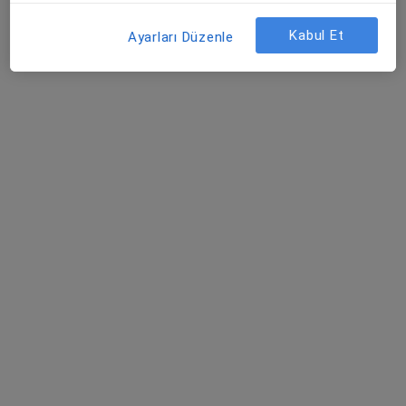
Kabul Et
Ayarları Düzenle
Uzm. Dr. Cahit Gümüşer
Çocuk sağlığı ve hastalıkları
Şehit, Kızılırmak, M. Fethi Akyüz Cd. No: 8Merkez/Sivas, Sivas
•
Harita
Medicana Sivas Hastanesi
Bu uzman ilgili adres için online danışmanlık/takvim sunmuyor.
Randevu talep et