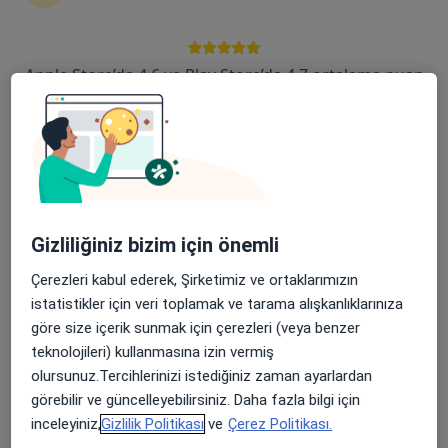
119 görüş
Şehit, Kızılırmak, M. Fethi Akyüz Cd. No: 8Merkez/Sivas, Sivas
•
Harita
Apple Store’da 4,6 ve Play Store’da 4,7 ortalama puan
Medicana Sivas Hastanesi
Prof. Dr. Özlem
Naciye Atan Şahin
Çocuk sağlığı ve
hastalıkları
Gizliliğiniz bizim için önemli
Bu kurumda online uygunluğu bulunan bir doktor veya uzman bulunamadı
Çerezleri kabul ederek, Şirketimiz ve ortaklarımızın
Profili Gör
istatistikler için veri toplamak ve tarama alışkanlıklarınıza
göre size içerik sunmak için çerezleri (veya benzer
teknolojileri) kullanmasına izin vermiş
olursunuz.Tercihlerinizi istediğiniz zaman ayarlardan
görebilir ve güncelleyebilirsiniz. Daha fazla bilgi için
inceleyiniz,
Gizlilik Politikası
ve
Çerez Politikası.