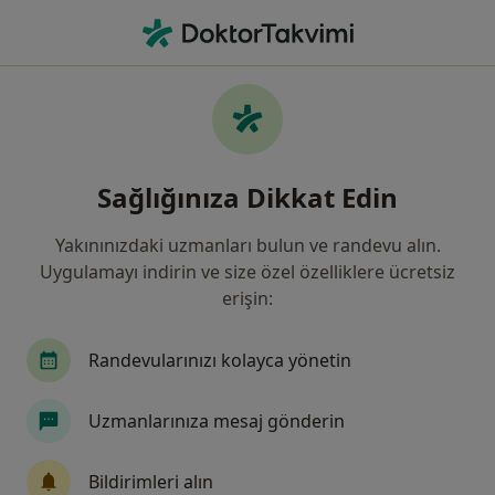
An
Çocuk Sağlığı Ve Hastalıkları • Sivas, Sivas
Filters
Sigorta:
Türk Nippon Sigorta
Sivas bölgesinde Türk Nippon Sigorta kabul
Sağlığınıza Dikkat Edin
eden Çocuk Sağlığı Ve Hastalıkları Doktorla
Yakınınızdaki uzmanları bulun ve randevu alın.
Uygulamayı indirin ve size özel özelliklere ücretsiz
erişin:
Randevularınızı kolayca yönetin
Uzmanlarınıza mesaj gönderin
Medicana Sivas Hastanesi
·
Çocuk sağlığı ve hastalıkları, İç hastalıkları, Gastroenteroloji
Bildirimleri alın
Daha fazla