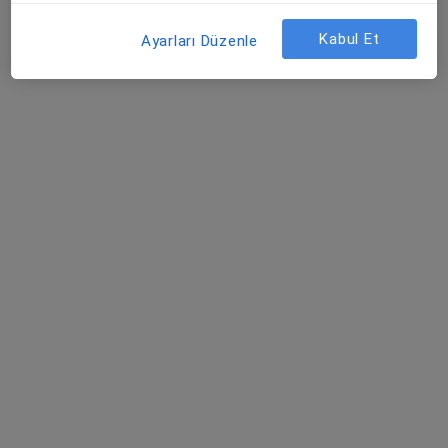
Kabul Et
Ayarları Düzenle
Uzm. Dr. Cahit Gümüşer
Çocuk sağlığı ve hastalıkları
Şehit, Kızılırmak, M. Fethi Akyüz Cd. No: 8Merkez/Sivas, Sivas
•
Harita
Medicana Sivas Hastanesi
Bu uzman ilgili adres için online danışmanlık/takvim sunmuyor.
Randevu talep et