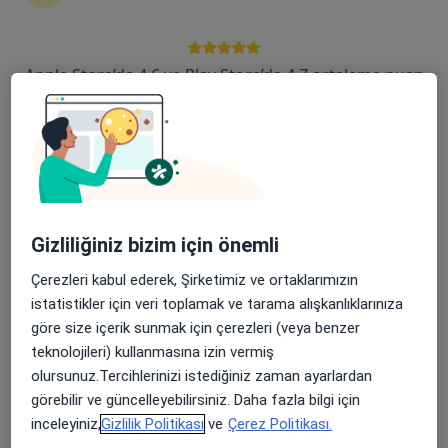
119 görüş
Şehit, Kızılırmak, M. Fethi Akyüz Cd. No: 8Merkez/Sivas, Sivas
•
Harita
Apple Store’da 4,6 ve Play Store’da 4,7 ortalama puan
Medicana Sivas Hastanesi
Prof. Dr. Özlem
Naciye Atan Şahin
Çocuk sağlığı ve
hastalıkları
Gizliliğiniz bizim için önemli
Bu kurumda online uygunluğu bulunan bir doktor veya uzman bulunamadı
Çerezleri kabul ederek, Şirketimiz ve ortaklarımızın
Profili Gör
istatistikler için veri toplamak ve tarama alışkanlıklarınıza
göre size içerik sunmak için çerezleri (veya benzer
teknolojileri) kullanmasına izin vermiş
olursunuz.Tercihlerinizi istediğiniz zaman ayarlardan
görebilir ve güncelleyebilirsiniz. Daha fazla bilgi için
inceleyiniz,
Gizlilik Politikası
ve
Çerez Politikası.