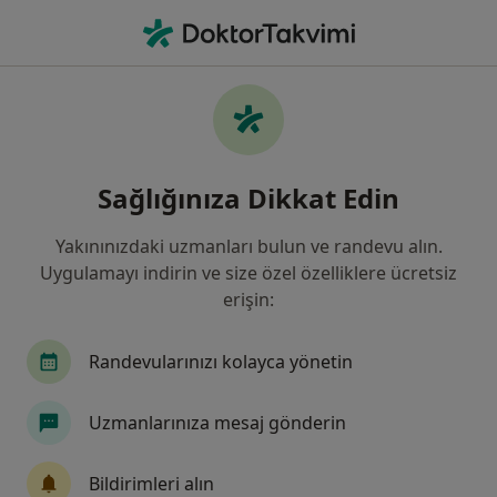
An
Çocuk Sağlığı Ve Hastalıkları • Sivas, Sivas
Filters
Sigorta:
Zurich Sigorta
Sivas bölgesinde Zurich Sigorta kabul eden
Sağlığınıza Dikkat Edin
Çocuk Sağlığı Ve Hastalıkları Doktorla
Yakınınızdaki uzmanları bulun ve randevu alın.
Uygulamayı indirin ve size özel özelliklere ücretsiz
erişin:
Randevularınızı kolayca yönetin
Uzmanlarınıza mesaj gönderin
Medicana Sivas Hastanesi
·
Çocuk sağlığı ve hastalıkları, İç hastalıkları, Gastroenteroloji
Bildirimleri alın
Daha fazla