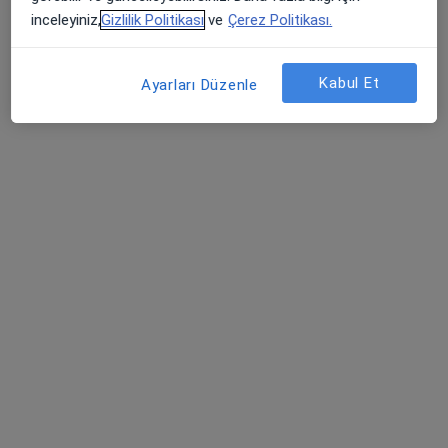
Medicana Sivas Hastanesi
inceleyiniz,
Gizlilik Politikası
ve
Çerez Politikası.
Bu uzman ilgili adres için online danışmanlık/takvim sunmuyor.
Kabul Et
Randevu talep et
Ayarları Düzenle
Uzm. Dr. Hasan Örgen
Anesteziyoloji ve reanimasyon
1 görüş
Şehit, Kızılırmak, M. Fethi Akyüz Cd. No: 8Merkez/Sivas, Sivas
•
Harita
Medicana Sivas Hastanesi