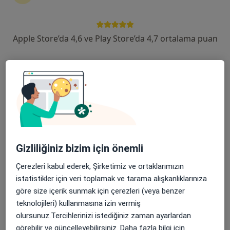
119 görüş
Şehit, Kızılırmak, M. Fethi Akyüz Cd. No: 8Merkez/Sivas, Sivas
•
Harita
Apple Store’da 4,6 ve Play Store’da 4,7 ortalama puan
Medicana Sivas Hastanesi
Bu kurumda online uygunluğu bulunan bir doktor veya uzman bulunamadı
Profili Gör
Gizliliğiniz bizim için önemli
Çerezleri kabul ederek, Şirketimiz ve ortaklarımızın
istatistikler için veri toplamak ve tarama alışkanlıklarınıza
Uzm. Dr. Koray Ak
göre size içerik sunmak için çerezleri (veya benzer
teknolojileri) kullanmasına izin vermiş
Anesteziyoloji ve reanimasyon
olursunuz.Tercihlerinizi istediğiniz zaman ayarlardan
Şehit, Kızılırmak, M. Fethi Akyüz Cd. No: 8Merkez/Sivas, Sivas
•
Harita
görebilir ve güncelleyebilirsiniz. Daha fazla bilgi için