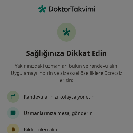
An
Anesteziyoloji Ve Reanimasyon • Sivas, Sivas
Filters
Sigorta:
Zurich Sigorta
Sivas bölgesinde Zurich Sigorta kabul eden
Sağlığınıza Dikkat Edin
Anesteziyoloji Ve Reanimasyon Uzmanlar
Yakınınızdaki uzmanları bulun ve randevu alın.
Uygulamayı indirin ve size özel özelliklere ücretsiz
erişin:
Randevularınızı kolayca yönetin
Uzmanlarınıza mesaj gönderin
Medicana Sivas Hastanesi
Anesteziyoloji ve reanimasyon, İç hastalıkları, Gastroenteroloji
Bildirimleri alın
·
Daha fazla