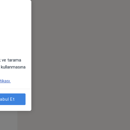
ak ve tarama
i) kullanmasına
Çar,
Per,
Cum,
tikası.
os
12 Ağustos
13 Ağustos
14 Ağustos
abul Et