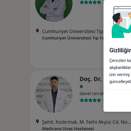
46 görüş
Cumhuriyet Üniversitesi Tıp Fakültesi, Sivas
Cumhuriyet Üniversitesi Tıp Fakültesi
Gizliliğ
Çerezleri k
alışkanlıkl
izin vermiş
Doç. Dr. Hüseyin
güncelleyebi
Genel cerrahi
1 görüş
Şehit, Kızılırmak, M. Fethi Akyüz Cd. No: 
Medicana Sivas Hastanesi