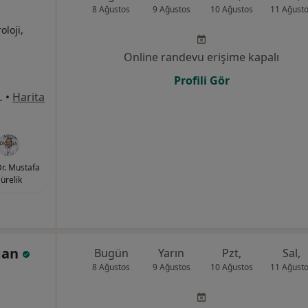
8 Ağustos
9 Ağustos
10 Ağustos
11 Ağust
oloji,
Online randevu erişime kapalı
Profili Gör
8Merkez/Sivas, Sivas
•
Harita
Dr. Mustafa
ürelik
ğan
Bugün
Yarın
Pzt,
Sal,
8 Ağustos
9 Ağustos
10 Ağustos
11 Ağust