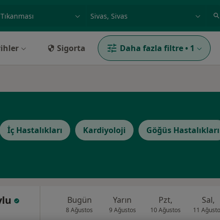
ilgi alanı ve hastalık, isim
örnek: İstanbul
ihler
Sigorta
Daha fazla filtre
•
1
İç Hastalıkları
Kardiyoloji
Göğüs Hastalıkları
ylu
Bugün
Yarın
Pzt,
Sal,
8 Ağustos
9 Ağustos
10 Ağustos
11 Ağust