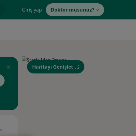
Giriş yap
Doktor musunuz?
Haritayı Genişlet
Çar,
Per,
Cum,
os
12 Ağustos
13 Ağustos
14 Ağustos