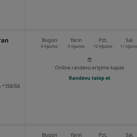
ran
Bugün
Yarın
Pzt,
Sal,
8 Ağustos
9 Ağustos
10 Ağustos
11 Ağust
Online randevu erişime kapalı
Randevu talep et
8Merkez/Sivas, Sivas
•
Harita
Bugün
Yarın
Pzt,
Sal,