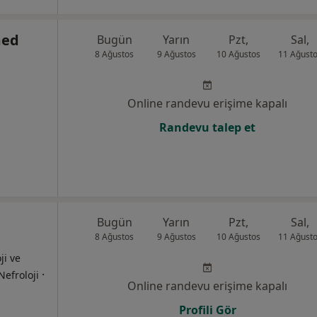
med
Bugün
Yarın
Pzt,
Sal,
8 Ağustos
9 Ağustos
10 Ağustos
11 Ağust
Online randevu erişime kapalı
Randevu talep et
Bugün
Yarın
Pzt,
Sal,
8 Ağustos
9 Ağustos
10 Ağustos
11 Ağust
ji ve
·
Nefroloji
Online randevu erişime kapalı
Profili Gör