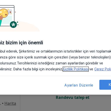
Online randevu erişime kapalı
Randevu talep et
•
Harita
iniz bizim için önemli
abul ederek, Şirketimiz ve ortaklarımızın istatistikler için veri toplam
arınıza göre size içerik sunmak için çerezleri (veya benzer teknolojiler
 olursunuz.Tercihlerinizi istediğiniz zaman ayarlardan görebilir ve
 Özden
Bugün
Yarın
Pzt,
Sal,
lirsiniz. Daha fazla bilgi için inceleyiniz,
Gizlilik Politikası
ve
Çerez Poli
8 Ağustos
9 Ağustos
10 Ağustos
11 Ağust
K
Ayarları Düzenle
Online randevu erişime kapalı
Randevu talep et
8Merkez/Sivas, Sivas
•
Harita