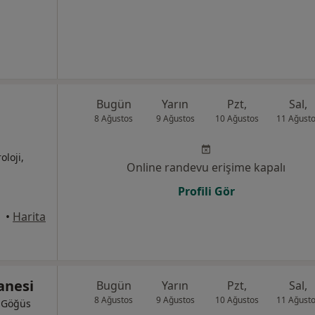
Bugün
Yarın
Pzt,
Sal,
8 Ağustos
9 Ağustos
10 Ağustos
11 Ağust
oloji,
Online randevu erişime kapalı
Profili Gör
•
Harita
anesi
Bugün
Yarın
Pzt,
Sal,
8 Ağustos
9 Ağustos
10 Ağustos
11 Ağust
, Göğüs