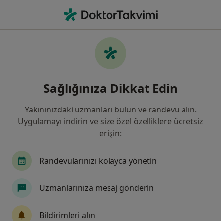
An
Üroloji • Sivas, Sivas
Filters
Sigorta:
Türk Telekom Sağlık 
Sivas bölgesinde Türk Telekom Sağlık Ve
Sağlığınıza Dikkat Edin
Sosyal Yardım Vakfı kabul eden Ürologlar
Yakınınızdaki uzmanları bulun ve randevu alın.
Uygulamayı indirin ve size özel özelliklere ücretsiz
erişin:
Randevularınızı kolayca yönetin
Uzmanlarınıza mesaj gönderin
Prof. Dr. Gökhan Gökçe
Üroloji
Bildirimleri alın
4 görüş