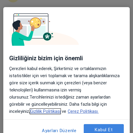
Şehit, Kızılırmak, M. Fethi Akyüz Cd. No: 8Merkez/Sivas, Sivas
•
Harita
Medicana Sivas Hastanesi
Apple Store’da 4,6 ve Play Store’da 4,7 ortalama puan
Bu uzman ilgili adres için online danışmanlık/takvim sunmuyor.
Randevu talep et
Gizliliğiniz bizim için önemli
Çerezleri kabul ederek, Şirketimiz ve ortaklarımızın
istatistikler için veri toplamak ve tarama alışkanlıklarınıza
göre size içerik sunmak için çerezleri (veya benzer
teknolojileri) kullanmasına izin vermiş
olursunuz.Tercihlerinizi istediğiniz zaman ayarlardan
Medicana Sivas Hastanesi
görebilir ve güncelleyebilirsiniz. Daha fazla bilgi için
inceleyiniz,
Gizlilik Politikası
ve
Çerez Politikası.
·
Daha fazla
Üroloji, İç hastalıkları, Gastroenteroloji
119 görüş
Şehit, Kızılırmak, M. Fethi Akyüz Cd. No: 8Merkez/Sivas, Sivas
•
Harita
Kabul Et
Ayarları Düzenle