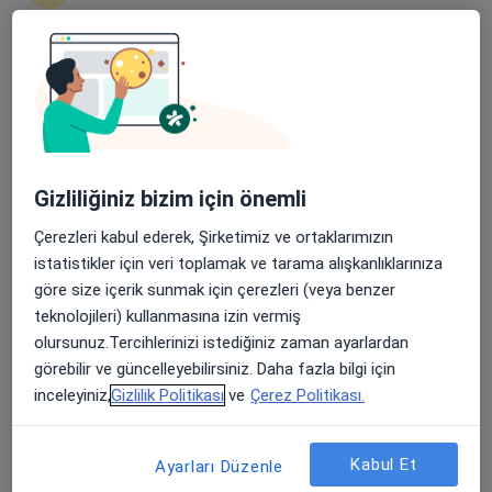
Şehit, Kızılırmak, M. Fethi Akyüz Cd. No: 8Merkez/Sivas, Sivas
•
Harita
Medicana Sivas Hastanesi
Apple Store’da 4,6 ve Play Store’da 4,7 ortalama puan
Bu uzman ilgili adres için online danışmanlık/takvim sunmuyor.
Randevu talep et
Gizliliğiniz bizim için önemli
Çerezleri kabul ederek, Şirketimiz ve ortaklarımızın
istatistikler için veri toplamak ve tarama alışkanlıklarınıza
göre size içerik sunmak için çerezleri (veya benzer
teknolojileri) kullanmasına izin vermiş
olursunuz.Tercihlerinizi istediğiniz zaman ayarlardan
görebilir ve güncelleyebilirsiniz. Daha fazla bilgi için
Medicana Sivas Hastanesi
inceleyiniz,
Gizlilik Politikası
ve
Çerez Politikası.
·
Daha fazla
Üroloji, İç hastalıkları, Gastroenteroloji
119 görüş
Kabul Et
Ayarları Düzenle
Şehit, Kızılırmak, M. Fethi Akyüz Cd. No: 8Merkez/Sivas, Sivas
•
Harita