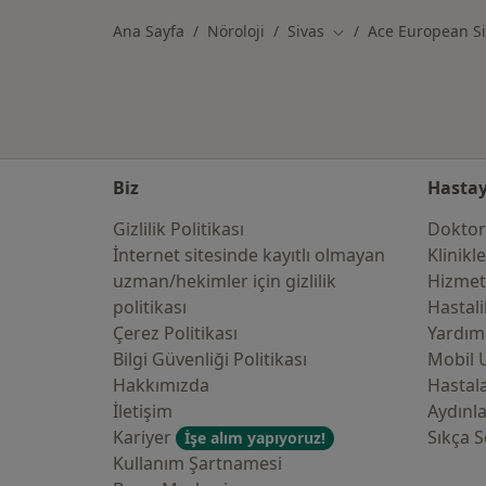
Ana Sayfa
Nöroloji
Sivas
Ace European Si
Şehir değiştir
Biz
Hastay
Gizlilik Politikası
Doktor
İnternet sitesinde kayıtlı olmayan
Klinikl
uzman/hekimler i̇çin gizlilik
Hizmet
politikası
Hastali
Çerez Politikası
Yardım
Bilgi Güvenliği Politikası
Mobil 
Hakkımızda
Hastala
İletişim
Aydınl
Kariyer
Sıkça S
İşe alım yapıyoruz!
Kullanım Şartnamesi