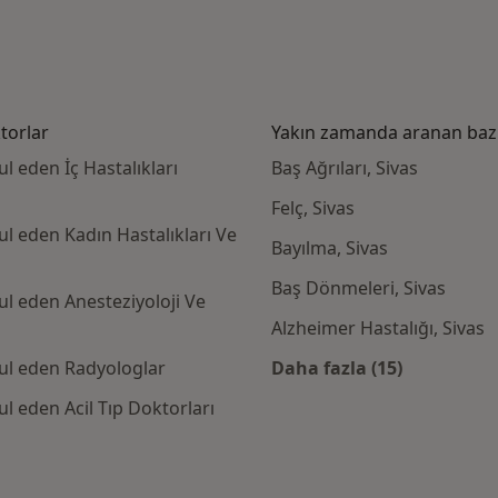
torlar
Yakın zamanda aranan bazı 
 eden İç Hastalıkları
Baş Ağrıları, Sivas
Felç, Sivas
l eden Kadın Hastalıkları Ve
Bayılma, Sivas
Baş Dönmeleri, Sivas
l eden Anesteziyoloji Ve
Alzheimer Hastalığı, Sivas
ul eden Radyologlar
Daha fazla (15)
Kategoride daha f
l eden Acil Tıp Doktorları
pean Sigorta kabul eden diğer doktorlar