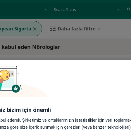
ilgi alanı ve hastalık, isim
örnek: İstanbul
opean Sigorta
Daha fazla filtre
a kabul eden Nörologlar
paslan
Bugün
Yarın
Cmt,
Paz,
6 Ağustos
7 Ağustos
8 Ağustos
9 Ağusto
Online randevu erişime kapalı
Randevu talep et
8Merkez/Sivas, Sivas
•
Harita
iniz bizim için önemli
abul ederek, Şirketimiz ve ortaklarımızın istatistikler için veri toplam
arınıza göre size içerik sunmak için çerezleri (veya benzer teknolojiler