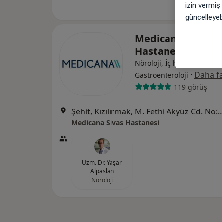
izin vermiş
güncelleyebi
Medicana Sivas
Hastanesi
Nöroloji, İç hastalıkları,
·
Daha fa
Gastroenteroloji
119 görüş
Şehit, Kızılırmak, M. Fethi Akyüz Cd. No: 
Medicana Sivas Hastanesi
Uzm. Dr. Yaşar
Alpaslan
Nöroloji