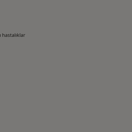
hastalıklar
azlası: Yakın zamanda aranan bazı hastalıklar