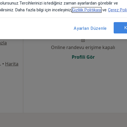
 olursunuz.Tercihlerinizi istediğiniz zaman ayarlardan görebilir ve
lirsiniz. Daha fazla bilgi için inceleyiniz,
Gizlilik Politikası
ve
Çerez Poli
Bugün
Yarın
Cmt,
Paz,
K
6 Ağustos
7 Ağustos
8 Ağustos
9 Ağusto
Ayarları Düzenle
zla
Online randevu erişime kapalı
Profili Gör
8Merkez/Sivas, Sivas
•
Harita