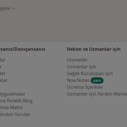
gorta
Şehir değiştir
sanız/Danışansanız
Hekim ve Uzmanlar için
lar
Hizmetler
er
Uzmanlar için
ler
Sağlık Kuruluşları için
klar
Noa Notes
yeni
Ücretsiz İçerikler
Uygulamalar
Uzmanlar için Yardım Merke
ra Yönelik Blog
atma Metni
orulan Sorular