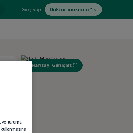
Giriş yap
Doktor musunuz?
Pzt,
Sal,
Çar,
Haritayı Genişlet
s
10 Ağustos
11 Ağustos
12 Ağustos
ak ve tarama
i) kullanmasına