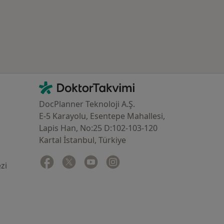
İletişim
DoktorTakvimi - Ana Sayfa
DocPlanner Teknoloji A.Ş.
E-5 Karayolu, Esentepe Mahallesi,
Lapis Han, No:25 D:102-103-120
Kartal İstanbul, Türkiye
Facebook
yeni bir sekmede açılır
Twitter
yeni bir sekmede açılır
Youtube
yeni bir sekmede açılır
Instagram
yeni bir sekmede açılır
zi