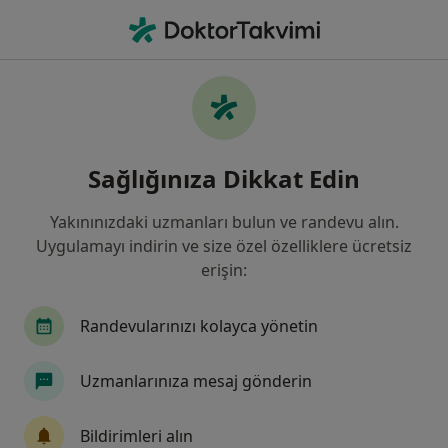
An
Demans • Sivas, Sivas
Filters
• 1
Sigorta
Harita
Demans, Sivas
Sağlığınıza Dikkat Edin
Yakınınızdaki uzmanları bulun ve randevu alın.
Hangi uzmanlığı aramıştınız?
Uygulamayı indirin ve size özel özelliklere ücretsiz
Nöroloji
İç Hastalıkları
Göğüs Hastalıklar
erişin:
Randevularınızı kolayca yönetin
Uzmanlarınıza mesaj gönderin
Bildirimleri alın