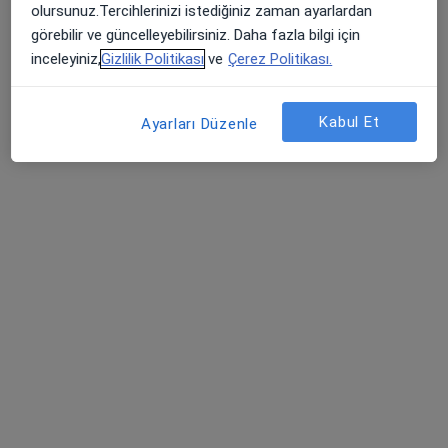
olursunuz.Tercihlerinizi istediğiniz zaman ayarlardan
görebilir ve güncelleyebilirsiniz. Daha fazla bilgi için
inceleyiniz,
Gizlilik Politikası
ve
Çerez Politikası.
Kabul Et
Ayarları Düzenle
Uzm. Dr. Semih Alay
Nöroloji
Şehit, Kızılırmak, M. Fethi Akyüz Cd. No: 8Merkez/Sivas, Sivas
•
Harita
Medicana Sivas Hastanesi
Bu uzman ilgili adres için online danışmanlık/takvim sunmuyor.
Randevu talep et