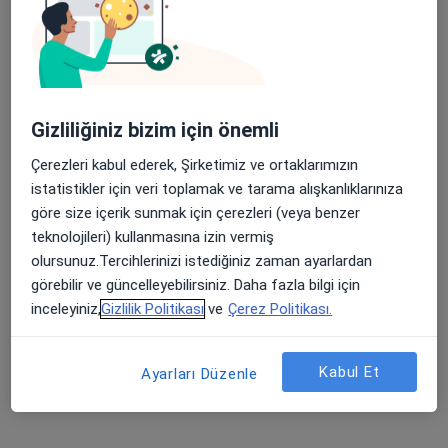
Medicana Sivas Hastanesi
·
Daha fazla
İç hastalıkları, Gastroenteroloji, Kardiyoloji
119 görüş
Şehit, Kızılırmak, M. Fethi Akyüz Cd. No: 8Merkez/Sivas, Sivas
•
Harita
Medicana Sivas Hastanesi
Gizliliğiniz bizim için önemli
Çerezleri kabul ederek, Şirketimiz ve ortaklarımızın
istatistikler için veri toplamak ve tarama alışkanlıklarınıza
Op. Dr. Fatma Duran
Doç. Dr. Celal
Prof. Dr. Mustafa
göre size içerik sunmak için çerezleri (veya benzer
Alandağ
Gürelik
teknolojileri) kullanmasına izin vermiş
24 uzmanın hepsini gör
olursunuz.Tercihlerinizi istediğiniz zaman ayarlardan
görebilir ve güncelleyebilirsiniz. Daha fazla bilgi için
Bu kurumda online uygunluğu bulunan bir doktor veya uzman bulunamadı
inceleyiniz,
Gizlilik Politikası
ve
Çerez Politikası.
Profili Gör
Kabul Et
Ayarları Düzenle