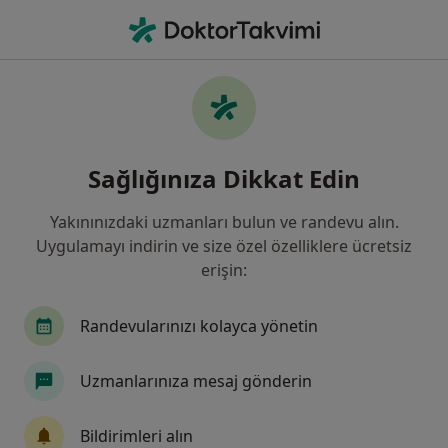
An
Karotis • Sivas, Sivas
Filters
• 1
Sigorta
Harita
Karotis, Sivas
Sağlığınıza Dikkat Edin
Yakınınızdaki uzmanları bulun ve randevu alın.
Hangi uzmanlığı aramıştınız?
Uygulamayı indirin ve size özel özelliklere ücretsiz
Kalp Ve Damar Cerrahisi
Nöroloji
İç Hasta
erişin:
Randevularınızı kolayca yönetin
Uzmanlarınıza mesaj gönderin
Bildirimleri alın