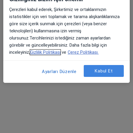
Medicana Sivas Hastanesi
·
Daha fazla
Çerezleri kabul ederek, Şirketimiz ve ortaklarımızın
İç hastalıkları, Gastroenteroloji, Kardiyoloji
istatistikler için veri toplamak ve tarama alışkanlıklarınıza
119 görüş
göre size içerik sunmak için çerezleri (veya benzer
Şehit, Kızılırmak, M. Fethi Akyüz Cd. No: 8Merkez/Sivas, Sivas
•
Harita
teknolojileri) kullanmasına izin vermiş
Medicana Sivas Hastanesi
olursunuz.Tercihlerinizi istediğiniz zaman ayarlardan
görebilir ve güncelleyebilirsiniz. Daha fazla bilgi için
inceleyiniz,
Gizlilik Politikası
ve
Çerez Politikası.
Op. Dr. Fatma Duran
Doç. Dr. Celal
Prof. Dr. Mustafa
Alandağ
Gürelik
Kabul Et
Ayarları Düzenle
24 uzmanın hepsini gör
Bu kurumda online uygunluğu bulunan bir doktor veya uzman bulunamadı
Profili Gör