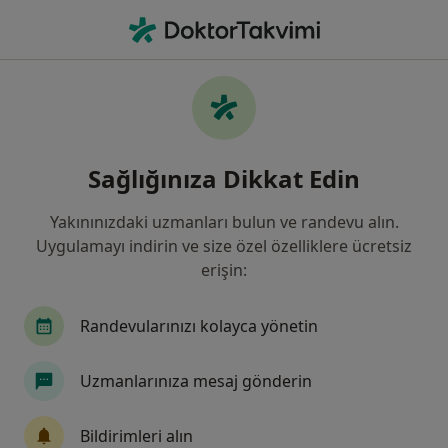
An
Aort Diseksiyonu • Sivas, Sivas
Filters
• 1
Sigorta
Harita
Aort Diseksiyonu, Sivas
Sağlığınıza Dikkat Edin
Yakınınızdaki uzmanları bulun ve randevu alın.
Hangi uzmanlığı aramıştınız?
Uygulamayı indirin ve size özel özelliklere ücretsiz
Kalp Ve Damar Cerrahisi
İç Hastalıkları
Ka
erişin:
Randevularınızı kolayca yönetin
Uzmanlarınıza mesaj gönderin
Bildirimleri alın