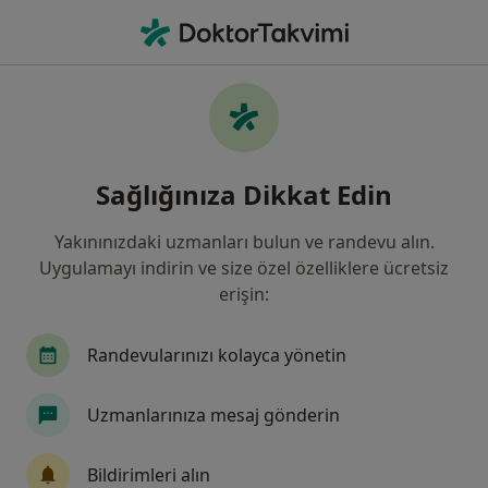
An
Abdominal Aort Anevrizması • Sivas, Sivas
Filters
• 1
Sigorta
Harita
Abdominal Aort Anevrizması, Sivas
Sağlığınıza Dikkat Edin
Yakınınızdaki uzmanları bulun ve randevu alın.
Hangi uzmanlığı aramıştınız?
Uygulamayı indirin ve size özel özelliklere ücretsiz
Kalp Ve Damar Cerrahisi
İç Hastalıkları
Ka
erişin:
Randevularınızı kolayca yönetin
Uzmanlarınıza mesaj gönderin
Bildirimleri alın