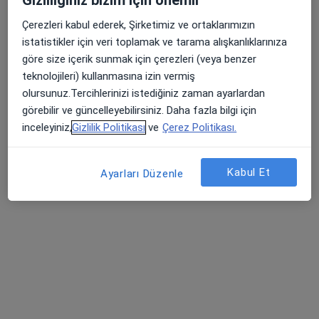
Gizliliğiniz bizim için önemli
Medicana Sivas Hastanesi
·
Daha fazla
İç hastalıkları, Gastroenteroloji, Kardiyoloji
Çerezleri kabul ederek, Şirketimiz ve ortaklarımızın
119 görüş
istatistikler için veri toplamak ve tarama alışkanlıklarınıza
göre size içerik sunmak için çerezleri (veya benzer
Şehit, Kızılırmak, M. Fethi Akyüz Cd. No: 8Merkez/Sivas, Sivas
•
Harita
teknolojileri) kullanmasına izin vermiş
Medicana Sivas Hastanesi
olursunuz.Tercihlerinizi istediğiniz zaman ayarlardan
görebilir ve güncelleyebilirsiniz. Daha fazla bilgi için
inceleyiniz,
Gizlilik Politikası
ve
Çerez Politikası.
Op. Dr. Fatma Duran
Doç. Dr. Celal
Prof. Dr. Mustafa
Alandağ
Gürelik
Kabul Et
Ayarları Düzenle
24 uzmanın hepsini gör
Bu kurumda online uygunluğu bulunan bir doktor veya uzman bulunamadı
Profili Gör