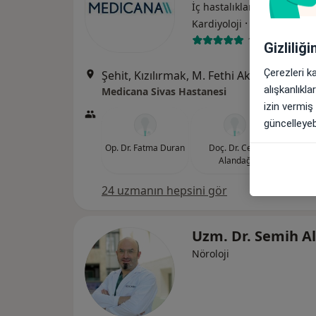
İç hastalıkları, Gastroenter
·
Daha fazla
Kardiyoloji
119 görüş
Gizliliğ
Çerezleri k
Şehit, Kızılırmak, M. Fethi Akyüz Cd. No: 
alışkanlıkl
Medicana Sivas Hastanesi
izin vermiş
güncelleyebi
Op. Dr. Fatma Duran
Doç. Dr. Celal
Prof. 
Alandağ
G
24 uzmanın hepsini gör
Uzm. Dr. Semih A
Nöroloji