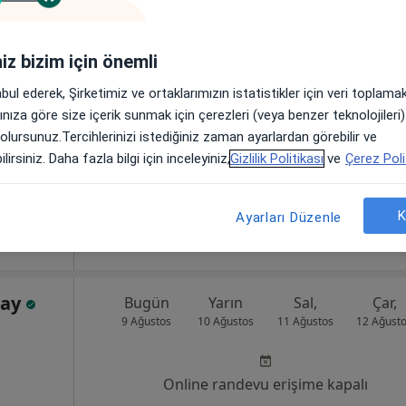
oloji,
Online randevu erişime kapalı
iniz bizim için önemli
Profili Gör
abul ederek, Şirketimiz ve ortaklarımızın istatistikler için veri toplam
8Merkez/Sivas, Sivas
•
Harita
arınıza göre size içerik sunmak için çerezleri (veya benzer teknolojiler
 olursunuz.Tercihlerinizi istediğiniz zaman ayarlardan görebilir ve
lirsiniz. Daha fazla bilgi için inceleyiniz,
Gizlilik Politikası
ve
Çerez Poli
Dr. Mustafa
ürelik
K
Ayarları Düzenle
lay
Bugün
Yarın
Sal,
Çar,
9 Ağustos
10 Ağustos
11 Ağustos
12 Ağust
Online randevu erişime kapalı