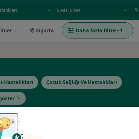
ilgi alanı ve hastalık, isim
örnek: İstanbul
ihler
Sigorta
Daha fazla filtre
•
1
 Hastalıkları
Çocuk Sağlığı Ve Hastalıkları
öster
Bugün
Yarın
Sal,
Çar,
9 Ağustos
10 Ağustos
11 Ağustos
12 Ağust