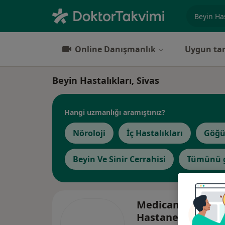
Uzmanlık, 
Online Danışmanlık
Uygun tar
Beyin Hastalıkları, Sivas
Hangi uzmanlığı aramıştınız?
Nöroloji
İç Hastalıkları
Göğüs
Beyin Ve Sinir Cerrahisi
Tümünü g
Medicana Sivas
Hastanesi