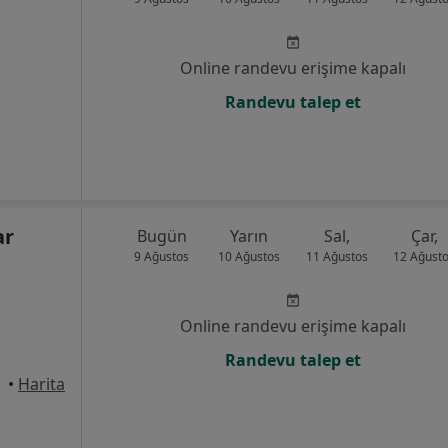
Online randevu erişime kapalı
Randevu talep et
ar
Bugün
Yarın
Sal,
Çar,
9 Ağustos
10 Ağustos
11 Ağustos
12 Ağust
Online randevu erişime kapalı
Randevu talep et
•
Harita