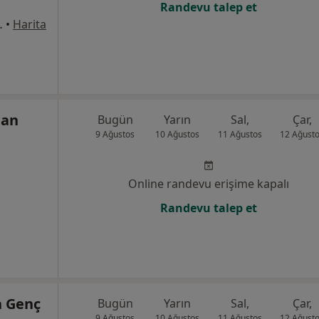
Randevu talep et
8Merkez/Sivas, Sivas
•
Harita
ğan
Bugün
Yarın
Sal,
Çar,
9 Ağustos
10 Ağustos
11 Ağustos
12 Ağust
Online randevu erişime kapalı
Randevu talep et
h Genç
Bugün
Yarın
Sal,
Çar,
9 Ağustos
10 Ağustos
11 Ağustos
12 Ağust