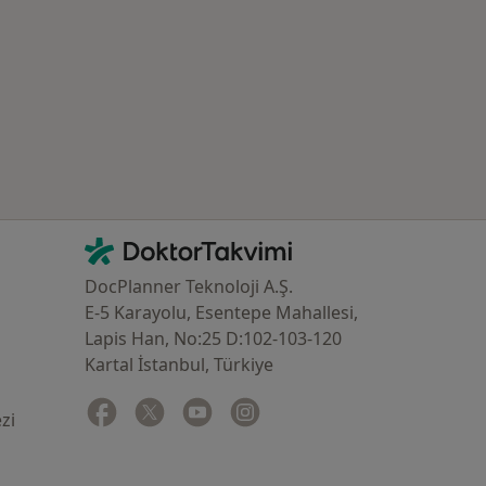
İletişim
DoktorTakvimi - Ana Sayfa
DocPlanner Teknoloji A.Ş.
E-5 Karayolu, Esentepe Mahallesi,
Lapis Han, No:25 D:102-103-120
Kartal İstanbul, Türkiye
Facebook
yeni bir sekmede açılır
Twitter
yeni bir sekmede açılır
Youtube
yeni bir sekmede açılır
Instagram
yeni bir sekmede açılır
zi