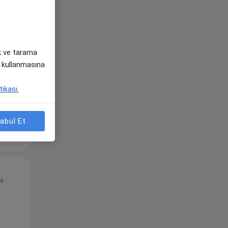
ak ve tarama
i) kullanmasına
tikası.
abul Et
Per,
Cum,
Cmt,
os
13 Ağustos
14 Ağustos
15 Ağustos