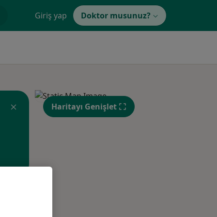
Giriş yap
Doktor musunuz?
Haritayı Genişlet
Per,
Cum,
Cmt,
os
13 Ağustos
14 Ağustos
15 Ağustos