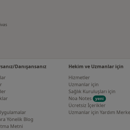
inde ilgili hastalıklar
ivas
değiştir
sanız/Danışansanız
Hekim ve Uzmanlar için
lar
Hizmetler
er
Uzmanlar için
ler
Sağlık Kuruluşları için
klar
Noa Notes
yeni
Ücretsiz İçerikler
Uygulamalar
Uzmanlar için Yardım Merke
ra Yönelik Blog
atma Metni