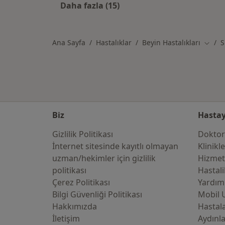
Daha fazla (15)
Kategoride daha fazlası: Sivas şehr
Ana Sayfa
Hastalıklar
Beyin Hastalıkları
S
Şehir 
Biz
Hastay
Gizlilik Politikası
Doktor
İnternet sitesinde kayıtlı olmayan
Klinikl
uzman/hekimler i̇çin gizlilik
Hizmet
politikası
Hastali
Çerez Politikası
Yardım
Bilgi Güvenliği Politikası
Mobil 
Hakkımızda
Hastala
İletişim
Aydınl