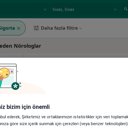
ilgi alanı ve hastalık, isim
örnek: İstanbul
igorta
Daha fazla filtre
 eden Nörologlar
paslan
Bugün
Yarın
Cmt,
Paz,
6 Ağustos
7 Ağustos
8 Ağustos
9 Ağusto
Online randevu erişime kapalı
Randevu talep et
8Merkez/Sivas, Sivas
•
Harita
iniz bizim için önemli
abul ederek, Şirketimiz ve ortaklarımızın istatistikler için veri toplam
arınıza göre size içerik sunmak için çerezleri (veya benzer teknolojiler