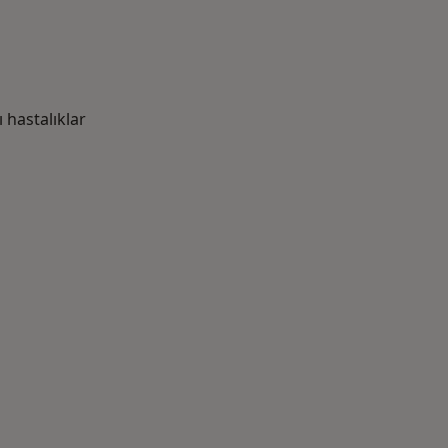
hastalıklar
azlası: Yakın zamanda aranan bazı hastalıklar