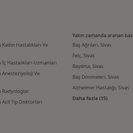
Yakın zamanda aranan bazı 
Kadın Hastalıkları Ve
Baş Ağrıları, Sivas
Felç, Sivas
İç Hastalıkları Uzmanları
Bayılma, Sivas
 Anesteziyoloji Ve
Baş Dönmeleri, Sivas
Alzheimer Hastalığı, Sivas
n Radyologlar
Daha fazla (15)
Acil Tıp Doktorları
Kategoride daha f
igorta kabul eden diğer doktorlar