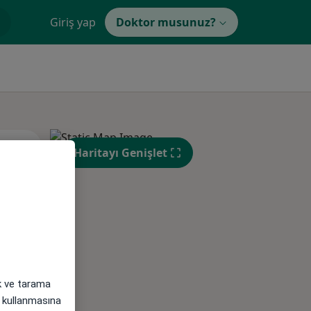
Giriş yap
Doktor musunuz?
Pzt,
Sal,
Çar,
Haritayı Genişlet
s
10 Ağustos
11 Ağustos
12 Ağustos
ak ve tarama
i) kullanmasına