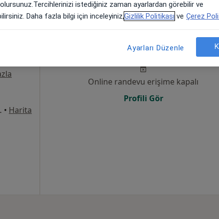
 olursunuz.Tercihlerinizi istediğiniz zaman ayarlardan görebilir ve
lirsiniz. Daha fazla bilgi için inceleyiniz,
Gizlilik Politikası
ve
Çerez Poli
Bugün
Yarın
Cmt,
Paz,
K
Ayarları Düzenle
6 Ağustos
7 Ağustos
8 Ağustos
9 Ağusto
zla
Online randevu erişime kapalı
Profili Gör
8Merkez/Sivas, Sivas
•
Harita