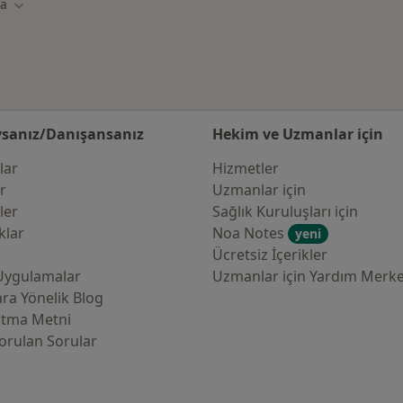
ta
Şehir değiştir
sanız/Danışansanız
Hekim ve Uzmanlar için
lar
Hizmetler
er
Uzmanlar için
ler
Sağlık Kuruluşları için
klar
Noa Notes
yeni
Ücretsiz İçerikler
Uygulamalar
Uzmanlar için Yardım Merke
ra Yönelik Blog
atma Metni
orulan Sorular