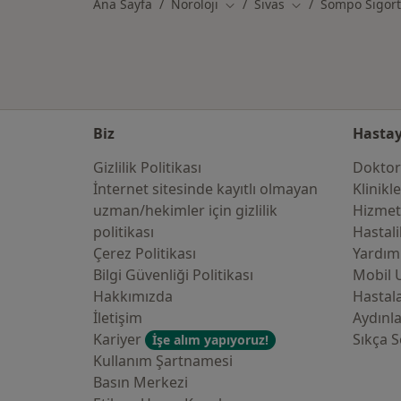
Ana Sayfa
Nöroloji
Sivas
Sompo Sigor
Şehir değiştir
Şehir değiştir
Biz
Hastay
Gizlilik Politikası
Doktor
İnternet sitesinde kayıtlı olmayan
Klinikl
uzman/hekimler i̇çin gizlilik
Hizmet
politikası
Hastali
Çerez Politikası
Yardım
Bilgi Güvenliği Politikası
Mobil 
Hakkımızda
Hastala
İletişim
Aydınl
Kariyer
Sıkça S
İşe alım yapıyoruz!
Kullanım Şartnamesi
Basın Merkezi