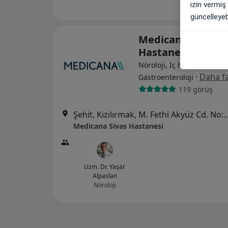
izin vermiş
güncelleyebi
Medicana Sivas
Hastanesi
Nöroloji, İç hastalıkları,
·
Daha fa
Gastroenteroloji
119 görüş
Şehit, Kızılırmak, M. Fethi Akyüz Cd. No: 
Medicana Sivas Hastanesi
Uzm. Dr. Yaşar
Alpaslan
Nöroloji