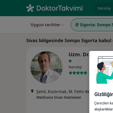
Uzmanlık, 
Uygun tarihler
Sigorta:
Sompo S
Sivas bölgesinde Sompo Sigorta kabul
Uzm. Dr. Yaşar Al
Nöroloji
13 görüş
Şehit, Kızılırmak, M. Fethi Akyüz Cd. No: 
Gizliliğ
Medicana Sivas Hastanesi
Çerezleri k
alışkanlıkl