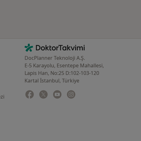
İletişim
DoktorTakvimi - Ana Sayfa
DocPlanner Teknoloji A.Ş.
E-5 Karayolu, Esentepe Mahallesi,
Lapis Han, No:25 D:102-103-120
Kartal İstanbul, Türkiye
Facebook
yeni bir sekmede açılır
Twitter
yeni bir sekmede açılır
Youtube
yeni bir sekmede açılır
Instagram
yeni bir sekmede açılır
zi