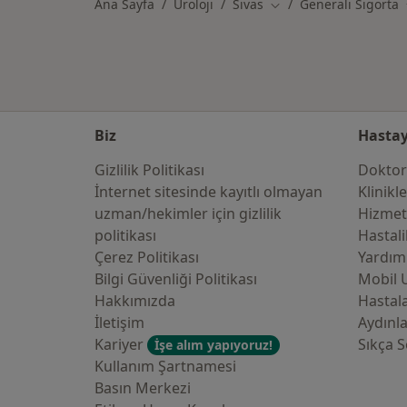
Ana Sayfa
Üroloji
Sivas
Generali Sigorta
Şehir değiştir
Biz
Hastay
Gizlilik Politikası
Doktor
İnternet sitesinde kayıtlı olmayan
Klinikl
uzman/hekimler i̇çin gizlilik
Hizmet
politikası
Hastali
Çerez Politikası
Yardım
Bilgi Güvenliği Politikası
Mobil 
Hakkımızda
Hastala
İletişim
Aydınl
Kariyer
Sıkça S
İşe alım yapıyoruz!
Kullanım Şartnamesi
Basın Merkezi