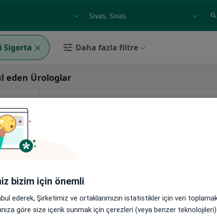
ilgi alanı ve hastalık, isim
örnek: İstanbul
i Sigorta
Daha fazla filtre
ul eden Ürologlar
Gökçe
Bugün
Yarın
Pzt,
Sal,
8 Ağustos
9 Ağustos
10 Ağustos
11 Ağust
Online randevu erişime kapalı
Randevu talep et
8Merkez/Sivas, Sivas
•
Harita
iniz bizim için önemli
abul ederek, Şirketimiz ve ortaklarımızın istatistikler için veri toplam
arınıza göre size içerik sunmak için çerezleri (veya benzer teknolojiler