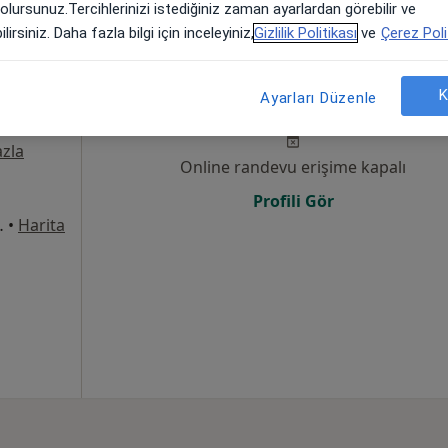
 olursunuz.Tercihlerinizi istediğiniz zaman ayarlardan görebilir ve
lirsiniz. Daha fazla bilgi için inceleyiniz,
Gizlilik Politikası
ve
Çerez Poli
Bugün
Yarın
Pzt,
Sal,
K
Ayarları Düzenle
8 Ağustos
9 Ağustos
10 Ağustos
11 Ağust
zla
Online randevu erişime kapalı
Profili Gör
8Merkez/Sivas, Sivas
•
Harita