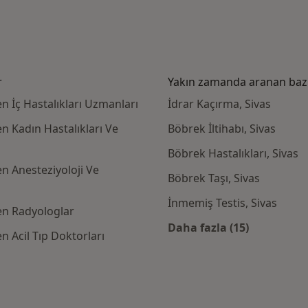
r
Yakın zamanda aranan bazı 
n İç Hastalıkları Uzmanları
İdrar Kaçırma, Sivas
n Kadın Hastalıkları Ve
Böbrek İltihabı, Sivas
Böbrek Hastalıkları, Sivas
n Anesteziyoloji Ve
Böbrek Taşı, Sivas
İnmemiş Testis, Sivas
en Radyologlar
Daha fazla (15)
n Acil Tıp Doktorları
Kategoride daha f
 Sigorta kabul eden diğer doktorlar