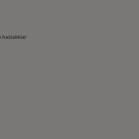
hastalıklar
azlası: Yakın zamanda aranan bazı hastalıklar