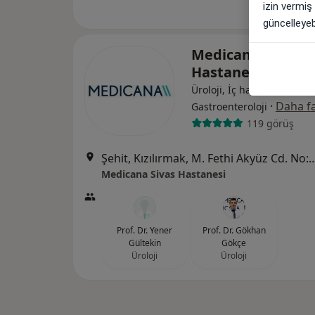
izin vermiş
güncelleyebi
Medicana Sivas
Hastanesi
Üroloji, İç hastalıkları,
·
Daha fa
Gastroenteroloji
119 görüş
Şehit, Kızılırmak, M. Fethi Akyüz Cd. No: 
Medicana Sivas Hastanesi
Prof. Dr. Yener
Prof. Dr. Gökhan
Gültekin
Gökçe
Üroloji
Üroloji