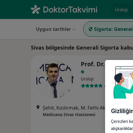
Uzmanlık, 
Uygun tarihler
Sigorta:
General
Sivas bölgesinde Generali Sigorta kab
Prof. Dr. Gökhan 
Üroloji
4 görüş
Şehit, Kızılırmak, M. Fethi Akyüz Cd. No: 
Gizliliğ
Medicana Sivas Hastanesi
Çerezleri k
alışkanlıkl