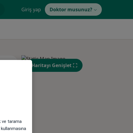
Giriş yap
Doktor musunuz?
Çar,
Per,
Cum,
Haritayı Genişlet
os
12 Ağustos
13 Ağustos
14 Ağustos
ak ve tarama
i) kullanmasına