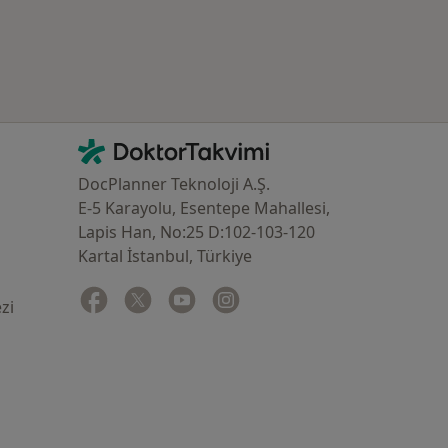
İletişim
DoktorTakvimi - Ana Sayfa
DocPlanner Teknoloji A.Ş.
E-5 Karayolu, Esentepe Mahallesi,
Lapis Han, No:25 D:102-103-120
Kartal İstanbul, Türkiye
Facebook
yeni bir sekmede açılır
Twitter
yeni bir sekmede açılır
Youtube
yeni bir sekmede açılır
Instagram
yeni bir sekmede açılır
zi