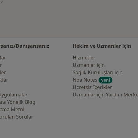
Şehir değiştir
sanız/Danışansanız
Hekim ve Uzmanlar için
lar
Hizmetler
er
Uzmanlar için
ler
Sağlık Kuruluşları için
klar
Noa Notes
yeni
Ücretsiz İçerikler
Uygulamalar
Uzmanlar için Yardım Merke
ra Yönelik Blog
atma Metni
orulan Sorular