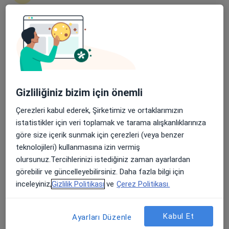
Şehit, Kızılırmak, M. Fethi Akyüz Cd. No: 8Merkez/Sivas, Sivas
•
Harita
Medicana Sivas Hastanesi
Apple Store’da 4,6 ve Play Store’da 4,7 ortalama puan
Bu uzman ilgili adres için online danışmanlık/takvim sunmuyor.
Randevu talep et
Gizliliğiniz bizim için önemli
Çerezleri kabul ederek, Şirketimiz ve ortaklarımızın
istatistikler için veri toplamak ve tarama alışkanlıklarınıza
göre size içerik sunmak için çerezleri (veya benzer
teknolojileri) kullanmasına izin vermiş
olursunuz.Tercihlerinizi istediğiniz zaman ayarlardan
görebilir ve güncelleyebilirsiniz. Daha fazla bilgi için
Medicana Sivas Hastanesi
inceleyiniz,
Gizlilik Politikası
ve
Çerez Politikası.
·
Daha fazla
Nöroloji, İç hastalıkları, Gastroenteroloji
119 görüş
Kabul Et
Ayarları Düzenle
Şehit, Kızılırmak, M. Fethi Akyüz Cd. No: 8Merkez/Sivas, Sivas
•
Harita