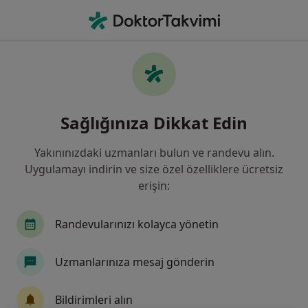
An
Nöroloji • Sivas, Sivas
Filters
Sigorta:
Generali Sigorta
Sivas bölgesinde Generali Sigorta kabul
Sağlığınıza Dikkat Edin
eden Nörologlar
Yakınınızdaki uzmanları bulun ve randevu alın.
Uygulamayı indirin ve size özel özelliklere ücretsiz
erişin:
Randevularınızı kolayca yönetin
Uzmanlarınıza mesaj gönderin
Uzm. Dr. Yaşar Alpaslan
Nöroloji
Bildirimleri alın
13 görüş