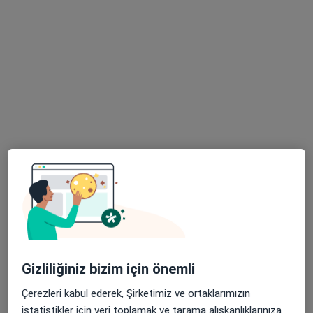
Çocuk sağlığı ve hastalıkları
85 görüş
Mansuroğlu Mahallesi 288/4 Sokak Avcılar Exclusive B blok 9/A No:9/A, İzmir
•
Harita
Recep Kahramaner Muayenehanesi
Bu uzman ilgili adres için online danışmanlık/takvim sunmuyor.
Randevu talep et
Gizliliğiniz bizim için önemli
Uzm. Dr. Suat Bayram
Çerezleri kabul ederek, Şirketimiz ve ortaklarımızın
Psikiyatri
istatistikler için veri toplamak ve tarama alışkanlıklarınıza