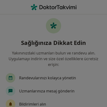
An
Bayılma • İzmir, İzmir
Filters
• 1
Sigorta
Harita
Bayılma, İzmir
Sağlığınıza Dikkat Edin
Yakınınızdaki uzmanları bulun ve randevu alın.
Hangi uzmanlığı aramıştınız?
Uygulamayı indirin ve size özel özelliklere ücretsiz
Çocuk Sağlığı Ve Hastalıkları
Kardiyoloji
erişin:
Randevularınızı kolayca yönetin
Uzmanlarınıza mesaj gönderin
Bildirimleri alın