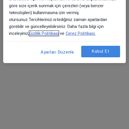
25 görüş
göre size içerik sunmak için çerezleri (veya benzer
teknolojileri) kullanmasına izin vermiş
Bostanlı Mahallesi 6347. Sokak No:9/1 İndelen Apartmanı, İzmir
•
Harita
olursunuz.Tercihlerinizi istediğiniz zaman ayarlardan
Suat Bayram Muayenehanesi
görebilir ve güncelleyebilirsiniz. Daha fazla bilgi için
Bu uzman ilgili adres için online danışmanlık/takvim sunmuyor.
inceleyiniz,
Gizlilik Politikası
ve
Çerez Politikası.
Randevu talep et
Kabul Et
Ayarları Düzenle
Doç. Dr. Aysun Kalenderoğlu
Psikiyatri
29 görüş