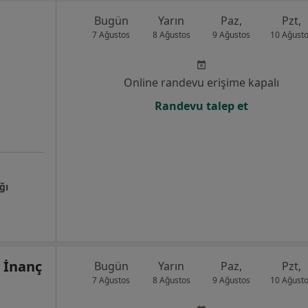
Bugün
Yarın
Paz,
Pzt,
7 Ağustos
8 Ağustos
9 Ağustos
10 Ağust
Online randevu erişime kapalı
Randevu talep et
ğı
 İnanç
Bugün
Yarın
Paz,
Pzt,
7 Ağustos
8 Ağustos
9 Ağustos
10 Ağust