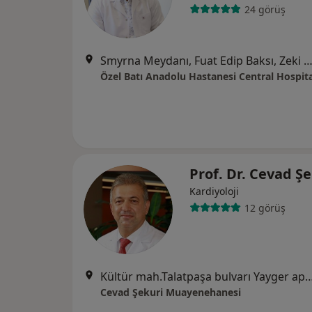
24 görüş
Smyrna Meydanı, Fuat Edip Baksı, Zeki Yavaş Sk. No: 2 D:2,, Ba
Özel Batı Anadolu Hastanesi Central Hospita
Prof. Dr. Cevad Ş
Kardiyoloji
12 görüş
Kültür mah.Talatpaşa bulvarı Yayger apt.No:17 Kat:2
Cevad Şekuri Muayenehanesi