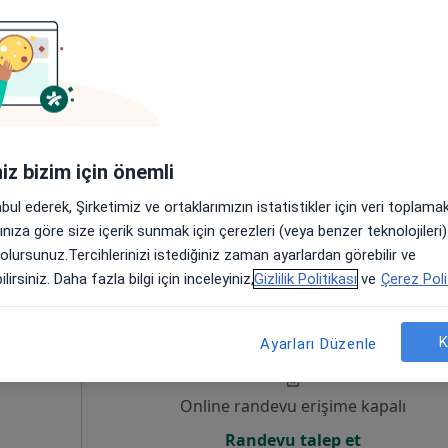
Online randevu erişime kapalı
Randevu talep et
iniz bizim için önemli
•
Harita
abul ederek, Şirketimiz ve ortaklarımızın istatistikler için veri toplam
arınıza göre size içerik sunmak için çerezleri (veya benzer teknolojiler
 olursunuz.Tercihlerinizi istediğiniz zaman ayarlardan görebilir ve
lirsiniz. Daha fazla bilgi için inceleyiniz,
Gizlilik Politikası
ve
Çerez Poli
a
Bugün
Yarın
Paz,
Pzt,
7 Ağustos
8 Ağustos
9 Ağustos
10 Ağust
K
Ayarları Düzenle
izma
Online randevu erişime kapalı
Randevu talep et