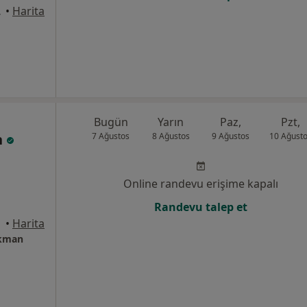
:1, İzmir
•
Harita
Bugün
Yarın
Paz,
Pzt,
n
7 Ağustos
8 Ağustos
9 Ağustos
10 Ağust
Online randevu erişime kapalı
Randevu talep et
zmir
•
Harita
Akman