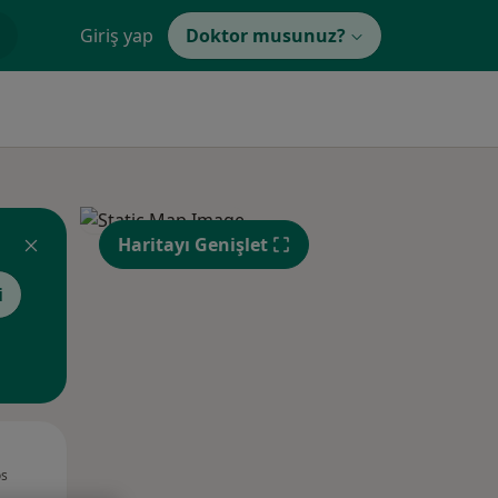
Giriş yap
Doktor musunuz?
Haritayı Genişlet
i
Sal,
Çar,
Per,
os
11 Ağustos
12 Ağustos
13 Ağustos