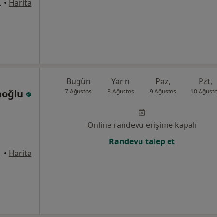
mah. Alsancak, Konak
•
Harita
Bugün
Yarın
Paz,
Pzt,
noğlu
7 Ağustos
8 Ağustos
9 Ağustos
10 Ağust
Online randevu erişime kapalı
Randevu talep et
:1, İzmir
•
Harita