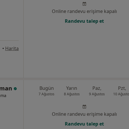
Online randevu erişime kapalı
Randevu talep et
•
Harita
Duman
Bugün
Yarın
Paz,
Pzt,
7 Ağustos
8 Ağustos
9 Ağustos
10 Ağust
izma
Online randevu erişime kapalı
Randevu talep et