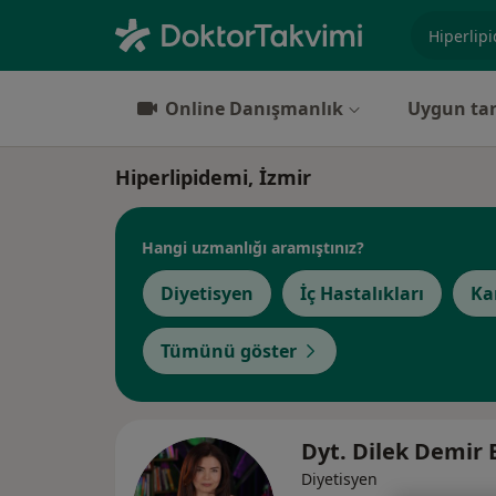
Uzmanlık, 
Online Danışmanlık
Uygun tar
Hiperlipidemi, İzmir
Hangi uzmanlığı aramıştınız?
Diyetisyen
İç Hastalıkları
Ka
Tümünü göster
Dyt. Dilek Demir
Diyetisyen