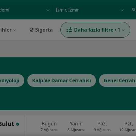
ilgi alanı ve hastalık, isim
örnek: İstanbul
ihler
Sigorta
Daha fazla filtre
•
1
rdiyoloji
Kalp Ve Damar Cerrahisi
Genel Cerrah
 Bulut
Bugün
Yarın
Paz,
Pzt,
7 Ağustos
8 Ağustos
9 Ağustos
10 Ağust