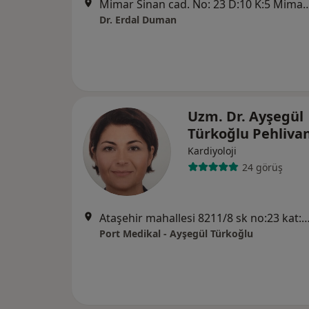
Mimar Sinan cad. No: 23 D:10 K:5 Mimar Sinan 
Dr. Erdal Duman
Uzm. Dr. Ayşegül
Türkoğlu Pehliva
Kardiyoloji
24 görüş
Ataşehir mahallesi 8211/8 sk no:23 kat:1 daire
Port Medikal - Ayşegül Türkoğlu