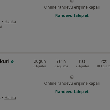
Online randevu erişime kapalı
Randevu talep et
yraklı
•
Harita
l
ekuri
Bugün
Yarın
Paz,
Pzt,
7 Ağustos
8 Ağustos
9 Ağustos
10 Ağust
Online randevu erişime kapalı
Randevu talep et
 Daire :4, İzmir
•
Harita