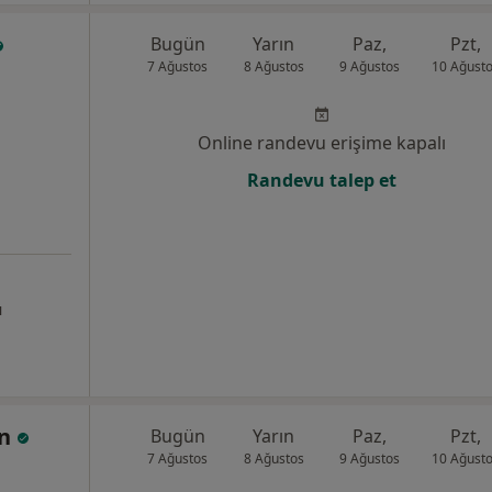
Bugün
Yarın
Paz,
Pzt,
7 Ağustos
8 Ağustos
9 Ağustos
10 Ağust
Online randevu erişime kapalı
Randevu talep et
ı
an
Bugün
Yarın
Paz,
Pzt,
7 Ağustos
8 Ağustos
9 Ağustos
10 Ağust