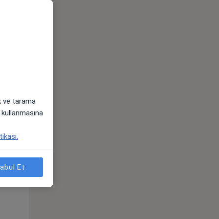
ak ve tarama
i) kullanmasına
tikası.
Sal,
Çar,
Per,
os
11 Ağustos
12 Ağustos
13 Ağustos
abul Et