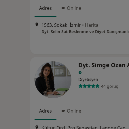
Adres
Online
1563. Sokak, İzmir
•
Harita
Dyt. Selin Sat Beslenme ve Diyet Danışmanlı
Dyt. Simge Ozan 
Diyetisyen
44 görüş
Adres
Online
Kültür, Ord. Pro.Sebastian, Lagone Cad No:20 Kat:1 Daire:1 35800 Aliağa/İzmir