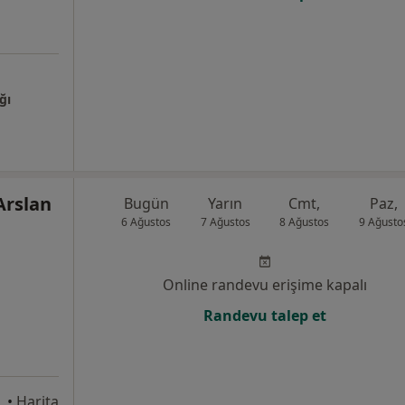
ğı
Arslan
Bugün
Yarın
Cmt,
Paz,
6 Ağustos
7 Ağustos
8 Ağustos
9 Ağusto
Online randevu erişime kapalı
Randevu talep et
, İzmir
•
Harita