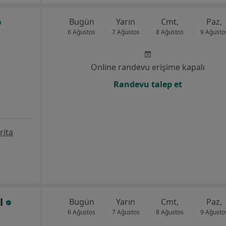
Bugün
Yarın
Cmt,
Paz,
6 Ağustos
7 Ağustos
8 Ağustos
9 Ağusto
Online randevu erişime kapalı
Randevu talep et
rita
el
Bugün
Yarın
Cmt,
Paz,
6 Ağustos
7 Ağustos
8 Ağustos
9 Ağusto