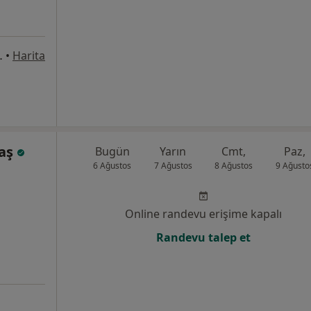
esi Bayraklı/İZMİR, İzmir
•
Harita
baş
Bugün
Yarın
Cmt,
Paz,
6 Ağustos
7 Ağustos
8 Ağustos
9 Ağusto
Online randevu erişime kapalı
Randevu talep et