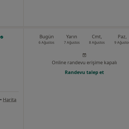
Bugün
Yarın
Cmt,
Paz,
6 Ağustos
7 Ağustos
8 Ağustos
9 Ağusto
Online randevu erişime kapalı
Randevu talep et
•
Harita