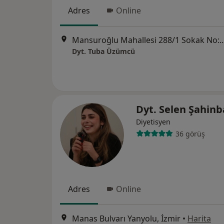
Adres
Online
Mansuroğlu Mahallesi 288/1 Sokak No:6 K:2 D:4 İzmir Sit
Dyt. Tuba Üzümcü
Dyt. Selen Şahin
Diyetisyen
36 görüş
Adres
Online
Manas Bulvarı Yanyolu, İzmir
•
Harita