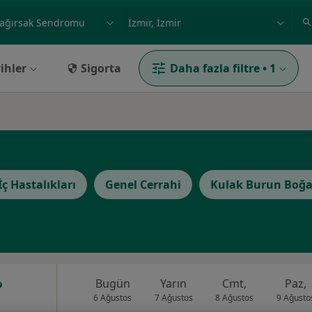
ilgi alanı ve hastalık, isim
örnek: İstanbul
ihler
Sigorta
Daha fazla filtre
•
1
İç Hastalıkları
Genel Cerrahi
Kulak Burun Boğa
Bugün
Yarın
Cmt,
Paz,
6 Ağustos
7 Ağustos
8 Ağustos
9 Ağusto