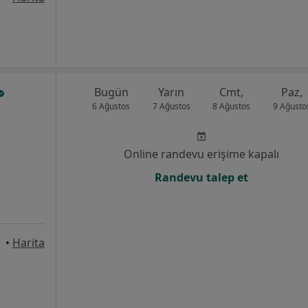
Bugün
Yarın
Cmt,
Paz,
6 Ağustos
7 Ağustos
8 Ağustos
9 Ağusto
Online randevu erişime kapalı
Randevu talep et
liağa
•
Harita