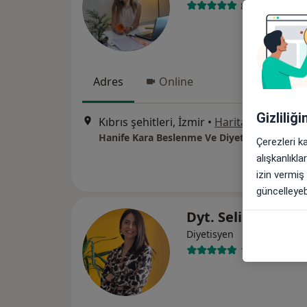
82 görüş
Adres
Online
Gizliliğ
Kıbrıs şehitleri, İzmir
•
Harita
Hanife Kara Beslenme Ve Diyet Danışmanlığ
Çerezleri k
alışkanlıkl
izin vermiş
güncelleyebi
Dyt. Selin Sat
Diyetisyen
129 görüş