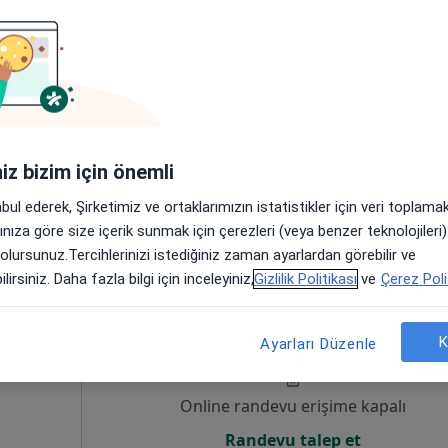
Online randevu erişime kapalı
Randevu talep et
iniz bizim için önemli
ı
abul ederek, Şirketimiz ve ortaklarımızın istatistikler için veri toplam
arınıza göre size içerik sunmak için çerezleri (veya benzer teknolojiler
 olursunuz.Tercihlerinizi istediğiniz zaman ayarlardan görebilir ve
lirsiniz. Daha fazla bilgi için inceleyiniz,
Gizlilik Politikası
ve
Çerez Poli
Bugün
Yarın
Cmt,
Paz,
6 Ağustos
7 Ağustos
8 Ağustos
9 Ağusto
K
Ayarları Düzenle
Online randevu erişime kapalı
Randevu talep et