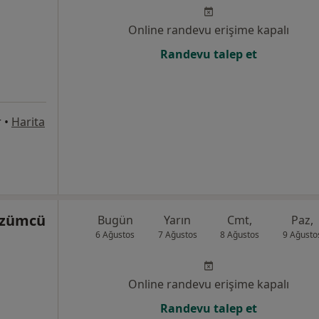
Online randevu erişime kapalı
Randevu talep et
r
•
Harita
 Üzümcü
Bugün
Yarın
Cmt,
Paz,
6 Ağustos
7 Ağustos
8 Ağustos
9 Ağusto
Online randevu erişime kapalı
Randevu talep et