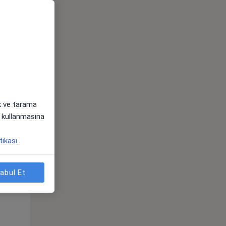
ak ve tarama
i) kullanmasına
tikası.
Pzt,
Sal,
Çar,
s
10 Ağustos
11 Ağustos
12 Ağustos
abul Et