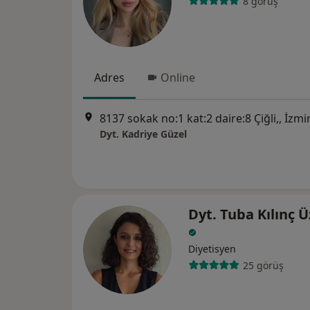
8 görüş
Adres
Online
8137 sokak no:1 kat:2 daire:8 Çiğli,, İzmi
Dyt. Kadriye Güzel
Dyt. Tuba Kılınç
Diyetisyen
25 görüş