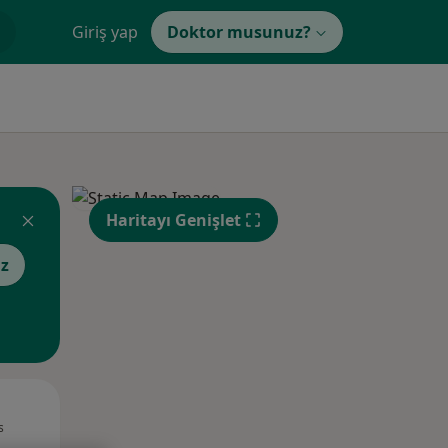
Giriş yap
Doktor musunuz?
Haritayı Genişlet
z
Pzt,
Sal,
Çar,
s
10 Ağustos
11 Ağustos
12 Ağustos