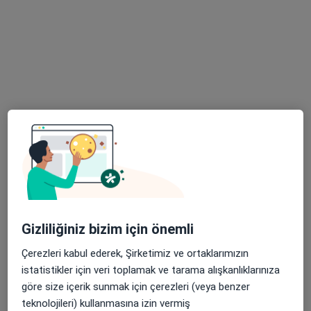
35 görüş
Alsancak Mimar Sinan mah. Mimar Sinan cad. Sevgi Apt.No:6 k.1 d.2, İzmir
•
Harita
Pelin Özdemir Kliniği
Bu uzman ilgili adres için online danışmanlık/takvim sunmuyor.
Randevu talep et
Gizliliğiniz bizim için önemli
Çerezleri kabul ederek, Şirketimiz ve ortaklarımızın
Uzm. Dr. Recep Kahramaner
istatistikler için veri toplamak ve tarama alışkanlıklarınıza
Çocuk sağlığı ve hastalıkları
göre size içerik sunmak için çerezleri (veya benzer
85 görüş
teknolojileri) kullanmasına izin vermiş