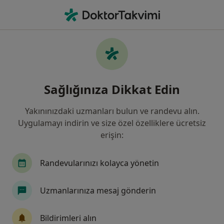
An
Öksürük • İzmir, İzmir
Filters
• 1
Sigorta
Harita
Öksürük, İzmir
Sağlığınıza Dikkat Edin
Yakınınızdaki uzmanları bulun ve randevu alın.
Hangi uzmanlığı aramıştınız?
Uygulamayı indirin ve size özel özelliklere ücretsiz
Çocuk Sağlığı Ve Hastalıkları
Kulak Burun Boğ
erişin:
Randevularınızı kolayca yönetin
Uzmanlarınıza mesaj gönderin
Bildirimleri alın