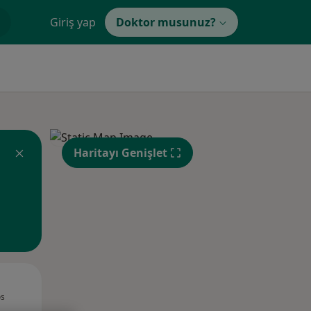
Giriş yap
Doktor musunuz?
Haritayı Genişlet
Sal,
Çar,
Per,
os
11 Ağustos
12 Ağustos
13 Ağustos