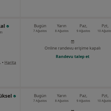
kal
Bugün
Yarın
Paz,
Pzt,
7 Ağustos
8 Ağustos
9 Ağustos
10 Ağust
rı
Online randevu erişime kapalı
Randevu talep et
tmanı,No:7, Manisa
•
Harita
Yüksel
Bugün
Yarın
Paz,
Pzt,
7 Ağustos
8 Ağustos
9 Ağustos
10 Ağust