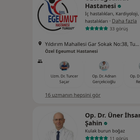
Hastanesi
İç hastalıkları, Kardiyoloji
·
Daha fazla
hastalıkları
33 görüş
Yıldırım Mahallesi Gar Sokak No:38, Turgutlu
Özel Egeumut Hastanesi
Uzm. Dr. Tuncer
Op. Dr. Adnan
Op. D
Saçar
Gerçekcioğlu
Re
16 uzmanın hepsini gör
Op. Dr. Üner İhsa
Şahin
Kulak burun boğaz
11 görüş