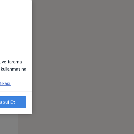
ak ve tarama
i) kullanmasına
Sal,
Çar,
Per,
tikası.
os
11 Ağustos
12 Ağustos
13 Ağustos
abul Et