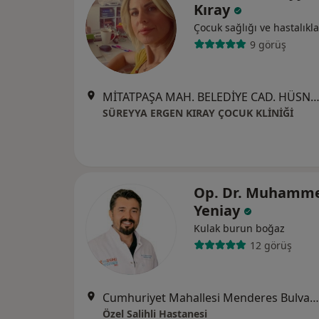
Kıray
Çocuk sağlığı ve hastalıkla
9 görüş
MİTATPAŞA MAH. BELEDİYE CAD. HÜSNÜBEY İŞMERKEZİ NO: 126 KAT :2 DAİRE: 4, 
SÜREYYA ERGEN KIRAY ÇOCUK KLİNİĞİ
Op. Dr. Muhamm
Yeniay
Kulak burun boğaz
12 görüş
Cumhuriyet Mahallesi Menderes Bulvarı No:48, Manisa
Özel Salihli Hastanesi