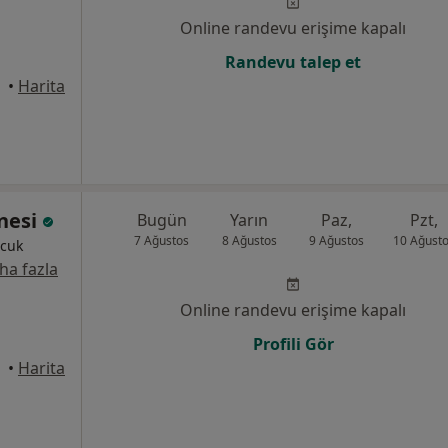
Online randevu erişime kapalı
Randevu talep et
•
Harita
anesi
Bugün
Yarın
Paz,
Pzt,
7 Ağustos
8 Ağustos
9 Ağustos
10 Ağust
ocuk
ha fazla
Online randevu erişime kapalı
Profili Gör
•
Harita