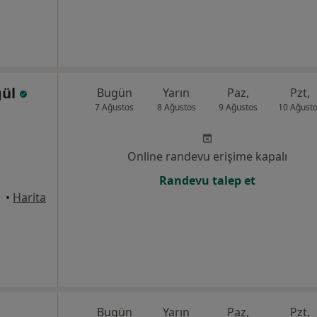
gül
Bugün
Yarın
Paz,
Pzt,
7 Ağustos
8 Ağustos
9 Ağustos
10 Ağust
Online randevu erişime kapalı
Randevu talep et
•
Harita
Bugün
Yarın
Paz,
Pzt,