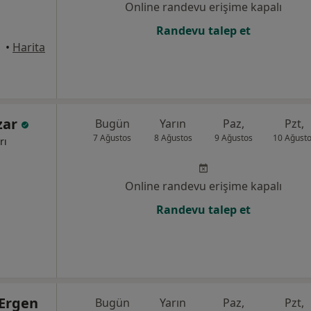
Online randevu erişime kapalı
Randevu talep et
nisa
•
Harita
zar
Bugün
Yarın
Paz,
Pzt,
7 Ağustos
8 Ağustos
9 Ağustos
10 Ağust
rı
Online randevu erişime kapalı
Randevu talep et
 Ergen
Bugün
Yarın
Paz,
Pzt,