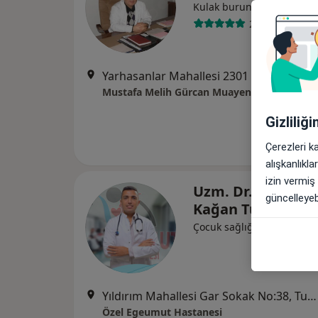
Kulak burun boğaz
28 görüş
Yarhasanlar Mahallesi 2301 Sokak No: 2/2 (Belediye Su İşleri Müdürlüğü Karşısı), Manisa
Mustafa Melih Gürcan Muayenehanesi
Gizliliğ
Çerezleri k
alışkanlıkl
izin vermiş
Uzm. Dr. Mücahit
güncelleyebi
Kağan Türk
Çocuk sağlığı ve hastalıkla
Yıldırım Mahallesi Gar Sokak No:38, Turgutlu
Özel Egeumut Hastanesi