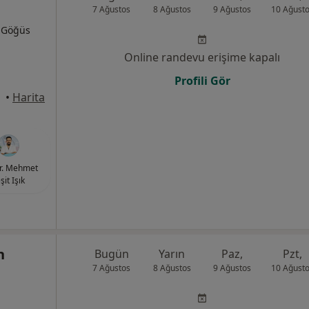
7 Ağustos
8 Ağustos
9 Ağustos
10 Ağust
, Göğüs
Online randevu erişime kapalı
Profili Gör
•
Harita
r. Mehmet
şit Işık
n
Bugün
Yarın
Paz,
Pzt,
7 Ağustos
8 Ağustos
9 Ağustos
10 Ağust