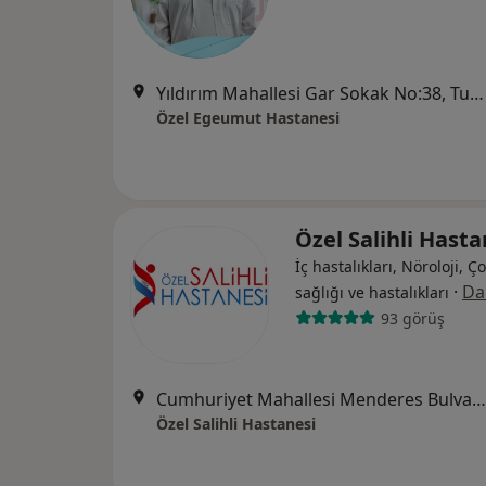
Yıldırım Mahallesi Gar Sokak No:38, Turgutlu
Özel Egeumut Hastanesi
Özel Salihli Hast
İç hastalıkları, Nöroloji, Ç
·
Da
sağlığı ve hastalıkları
93 görüş
Cumhuriyet Mahallesi Menderes Bulvarı No:48, Manisa
Özel Salihli Hastanesi