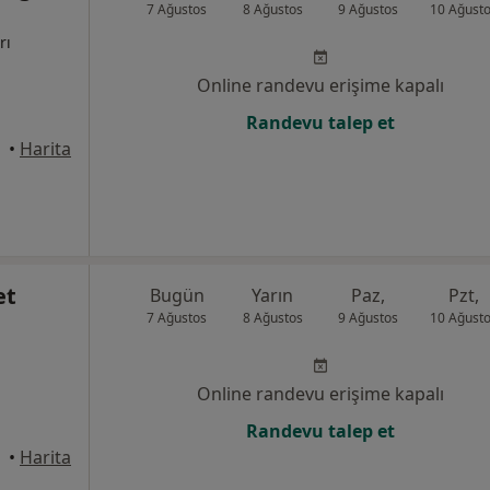
7 Ağustos
8 Ağustos
9 Ağustos
10 Ağust
rı
Online randevu erişime kapalı
Randevu talep et
Salihli
•
Harita
et
Bugün
Yarın
Paz,
Pzt,
7 Ağustos
8 Ağustos
9 Ağustos
10 Ağust
Online randevu erişime kapalı
Randevu talep et
•
Harita