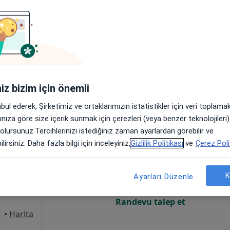
Online randevu erişime kapalı
Randevu talep et
•
Harita
iniz bizim için önemli
abul ederek, Şirketimiz ve ortaklarımızın istatistikler için veri toplam
arınıza göre size içerik sunmak için çerezleri (veya benzer teknolojiler
 olursunuz.Tercihlerinizi istediğiniz zaman ayarlardan görebilir ve
 Oğuz
Bugün
Yarın
Paz,
Pzt,
lirsiniz. Daha fazla bilgi için inceleyiniz,
Gizlilik Politikası
ve
Çerez Poli
7 Ağustos
8 Ağustos
9 Ağustos
10 Ağust
rı
K
Ayarları Düzenle
Online randevu erişime kapalı
Randevu talep et
•
Harita