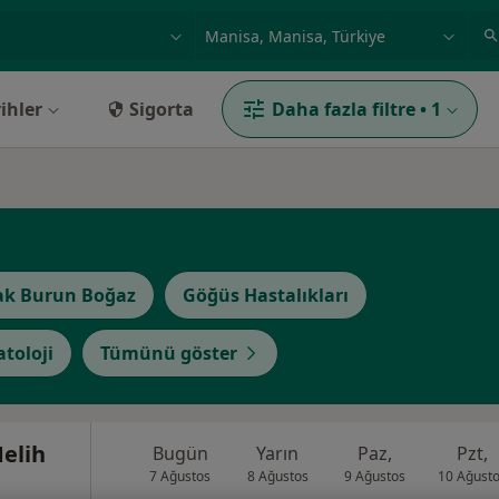
ilgi alanı ve hastalık, isim
örnek: İstanbul
ihler
Sigorta
Daha fazla filtre
•
1
ak Burun Boğaz
Göğüs Hastalıkları
toloji
Tümünü göster
elih
Bugün
Yarın
Paz,
Pzt,
7 Ağustos
8 Ağustos
9 Ağustos
10 Ağust