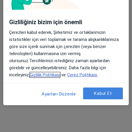
Gizliliğiniz bizim için önemli
Uzm. Dr. Erdal Duman
Endokrinoloji ve metabolizma hastalıkları, İç hastalıkları
Çerezleri kabul ederek, Şirketimiz ve ortaklarımızın
66 görüş
istatistikler için veri toplamak ve tarama alışkanlıklarınıza
göre size içerik sunmak için çerezleri (veya benzer
Mimar Sinan cad. No: 23 D:10 K:5 Mimar Sinan mah. Alsancak, Konak
•
Harita
teknolojileri) kullanmasına izin vermiş
Dr. Erdal Duman
olursunuz.Tercihlerinizi istediğiniz zaman ayarlardan
Bu uzman ilgili adres için online danışmanlık/takvim sunmuyor.
görebilir ve güncelleyebilirsiniz. Daha fazla bilgi için
inceleyiniz,
Gizlilik Politikası
ve
Çerez Politikası.
Randevu talep et
Kabul Et
Ayarları Düzenle