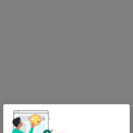
Dyt. Hanife Kara
Diyetisyen
82 görüş
Adres
Online
Kıbrıs şehitleri, İzmir
•
Harita
Hanife Kara Beslenme Ve Diyet Danışmanlığı
Bu uzman ilgili adres için online danışmanlık/takvim sunmuyor.
Randevu talep et