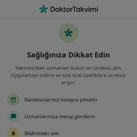
An
Diyabet Şeker Hastalığı • İzmir, İzmir
Filters
• 1
Sigorta
Harita
Diyabet (Şeker Hastalığı), İzmir
Sağlığınıza Dikkat Edin
Yakınınızdaki uzmanları bulun ve randevu alın.
Hangi uzmanlığı aramıştınız?
Uygulamayı indirin ve size özel özelliklere ücretsiz
Diyetisyen
İç Hastalıkları
Endokrinoloji V
erişin:
Randevularınızı kolayca yönetin
Uzmanlarınıza mesaj gönderin
Bildirimleri alın