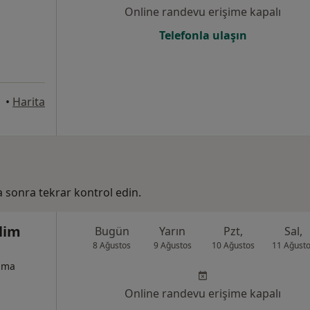
Online randevu erişime kapalı
Telefonla ulaşın
•
Harita
ha sonra tekrar kontrol edin.
lim
Bugün
Yarın
Pzt,
Sal,
8 Ağustos
9 Ağustos
10 Ağustos
11 Ağust
izma
Online randevu erişime kapalı