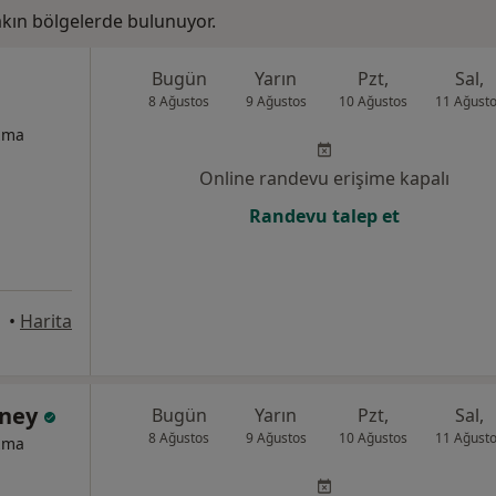
kın bölgelerde bulunuyor.
Bugün
Yarın
Pzt,
Sal,
8 Ağustos
9 Ağustos
10 Ağustos
11 Ağust
izma
Online randevu erişime kapalı
Randevu talep et
•
Harita
üney
Bugün
Yarın
Pzt,
Sal,
8 Ağustos
9 Ağustos
10 Ağustos
11 Ağust
izma