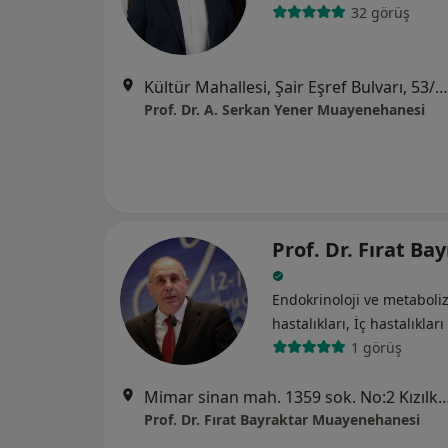
32 görüş
Kültür Mahallesi, Şair Eşref Bulvarı, 53/2 Alsancak, İzmir
Prof. Dr. A. Serkan Yener Muayenehanesi
Prof. Dr. Fırat Ba
Endokrinoloji ve metabol
hastalıkları, İç hastalıkları
1 görüş
Mimar sinan mah. 1359 sok. No:2 Kızılkanat Sağlık Sitesi A Blok K
Prof. Dr. Fırat Bayraktar Muayenehanesi