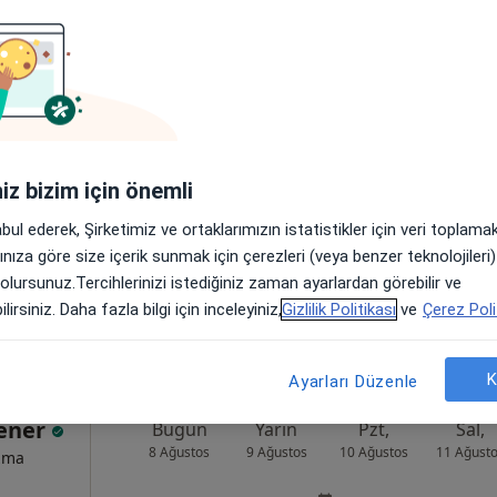
Duman
Bugün
Yarın
Pzt,
Sal,
8 Ağustos
9 Ağustos
10 Ağustos
11 Ağust
izma
Online randevu erişime kapalı
iniz bizim için önemli
Randevu talep et
abul ederek, Şirketimiz ve ortaklarımızın istatistikler için veri toplam
mah. Alsancak, Konak
•
Harita
arınıza göre size içerik sunmak için çerezleri (veya benzer teknolojiler
 olursunuz.Tercihlerinizi istediğiniz zaman ayarlardan görebilir ve
lirsiniz. Daha fazla bilgi için inceleyiniz,
Gizlilik Politikası
ve
Çerez Poli
K
Ayarları Düzenle
Yener
Bugün
Yarın
Pzt,
Sal,
8 Ağustos
9 Ağustos
10 Ağustos
11 Ağust
izma