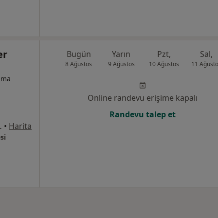
er
Bugün
Yarın
Pzt,
Sal,
8 Ağustos
9 Ağustos
10 Ağustos
11 Ağust
izma
Online randevu erişime kapalı
Randevu talep et
:2 A Blok, Kat:3 Daire:32, İzmir
•
Harita
si