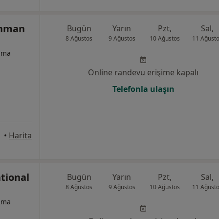
ahman
Bugün
Yarın
Pzt,
Sal,
8 Ağustos
9 Ağustos
10 Ağustos
11 Ağust
izma
Online randevu erişime kapalı
Telefonla ulaşın
•
Harita
tional
Bugün
Yarın
Pzt,
Sal,
8 Ağustos
9 Ağustos
10 Ağustos
11 Ağust
izma