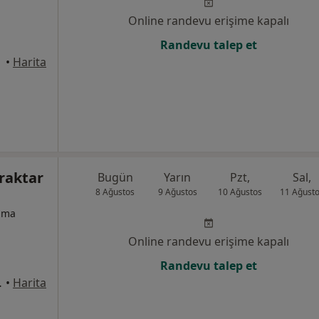
Online randevu erişime kapalı
Randevu talep et
•
Harita
yraktar
Bugün
Yarın
Pzt,
Sal,
8 Ağustos
9 Ağustos
10 Ağustos
11 Ağust
izma
Online randevu erişime kapalı
Randevu talep et
at:4 Daire:42, İzmir
•
Harita