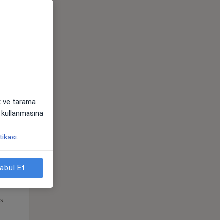
Çar,
Per,
Cum,
os
12 Ağustos
13 Ağustos
14 Ağustos
ak ve tarama
i) kullanmasına
tikası.
abul Et
Çar,
Per,
Cum,
os
12 Ağustos
13 Ağustos
14 Ağustos