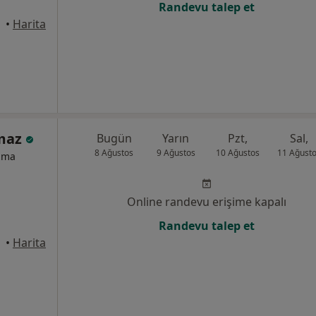
Randevu talep et
•
Harita
amaz
Bugün
Yarın
Pzt,
Sal,
8 Ağustos
9 Ağustos
10 Ağustos
11 Ağust
izma
Online randevu erişime kapalı
Randevu talep et
•
Harita