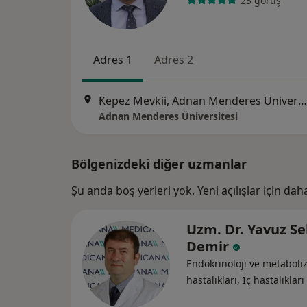
23 görüş
Adres 1
Adres 2
Kepez Mevkii, Adnan Menderes Üniversitesi Merkez Kampüsü, Efeler/Aydın, Aydın
Adnan Menderes Üniversitesi
Bölgenizdeki diğer uzmanlar
Şu anda boş yerleri yok. Yeni açılışlar için da
Uzm. Dr. Yavuz Se
Demir
Endokrinoloji ve metabol
hastalıkları, İç hastalıkları