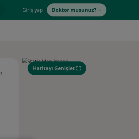
Giriş yap
Doktor musunuz?
Çar,
Per,
Cum,
Haritayı Genişlet
os
12 Ağustos
13 Ağustos
14 Ağustos