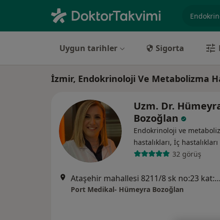
Uzmanlık, 
Uygun tarihler
Sigorta
İzmir, Endokrinoloji Ve Metabolizma Ha
Uzm. Dr. Hümeyr
Bozoğlan
Endokrinoloji ve metabol
hastalıkları, İç hastalıkları
32 görüş
Ataşehir mahallesi 8211/8 sk no:23 kat:1 daire
Port Medikal- Hümeyra Bozoğlan