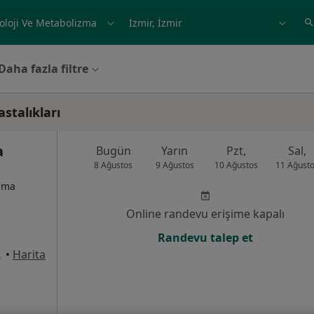
ilgi alanı ve hastalık, isim
örnek: İstanbul
Daha fazla filtre
stalıkları
a
Bugün
Yarın
Pzt,
Sal,
8 Ağustos
9 Ağustos
10 Ağustos
11 Ağust
izma
Online randevu erişime kapalı
Randevu talep et
:1, İzmir
•
Harita