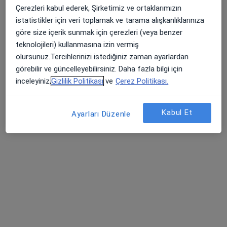
Randevu talep et
Çerezleri kabul ederek, Şirketimiz ve ortaklarımızın
istatistikler için veri toplamak ve tarama alışkanlıklarınıza
göre size içerik sunmak için çerezleri (veya benzer
teknolojileri) kullanmasına izin vermiş
Uygun olan doktor/uzmanlar
olursunuz.Tercihlerinizi istediğiniz zaman ayarlardan
Bu doktor/uzmanlar Bornova, İzmir aramanıza yakın
görebilir ve güncelleyebilirsiniz. Daha fazla bilgi için
bölgelerde bulunuyor.
inceleyiniz,
Gizlilik Politikası
ve
Çerez Politikası.
Kabul Et
Ayarları Düzenle
Uzm. Dr. Hümeyra Bozoğlan
Endokrinoloji ve metabolizma hastalıkları, İç hastalıkları
32 görüş