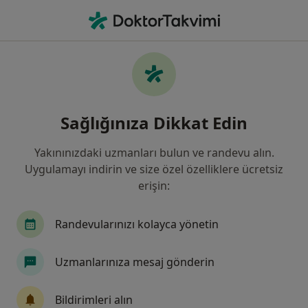
An
Endokrinoloji Ve Metabolizma Hastalıkları • Bornova, İzmir
Filters
Sigorta
Harita
Bornova, Endokrinoloji Ve Metabolizma
Sağlığınıza Dikkat Edin
Hastalıkları
Yakınınızdaki uzmanları bulun ve randevu alın.
Uygulamayı indirin ve size özel özelliklere ücretsiz
erişin:
Randevularınızı kolayca yönetin
Uzmanlarınıza mesaj gönderin
Uzm. Dr. Erdal Duman
Endokrinoloji ve metabolizma hastalıkları, İç hastalıkları
Bildirimleri alın
65 görüş