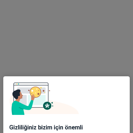
Bu uzman ilgili adres için online danışmanlık/takvim sunmuyor.
Randevu talep et
Prof. Dr. Muammer Karadeniz
Endokrinoloji ve metabolizma hastalıkları, İç hastalıkları
212 görüş
Alsancak, Mimar Sinan Mahallesi, 1359. Sk. Kızılkanat Sağlık Sitesi No:2 A Blok, Kat:3 Daire:32, İzmir
•
Harita
Prof. Dr. Muammer Karadeniz Muayenehanesi
Bu uzman ilgili adres için online danışmanlık/takvim sunmuyor.
Gizliliğiniz bizim için önemli