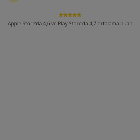
Mimar Sinan cad. No: 23 D:10 K:5 Mimar Sinan mah. Alsancak, Konak
•
Harita
Dr. Erdal Duman
Apple Store’da 4,6 ve Play Store’da 4,7 ortalama puan
Bu uzman ilgili adres için online danışmanlık/takvim sunmuyor.
Randevu talep et
Prof. Dr. Serkan Yener
Endokrinoloji ve metabolizma hastalıkları, İç hastalıkları
32 görüş
Kültür Mahallesi, Şair Eşref Bulvarı, 53/2 Alsancak, İzmir
•
Harita