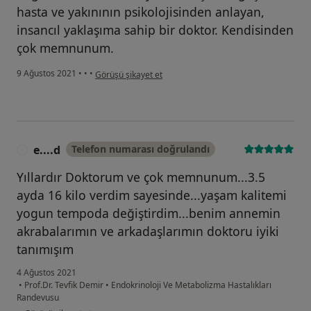
hasta ve yakınının psikolojisinden anlayan,
insancıl yaklaşıma sahip bir doktor. Kendisinden
çok memnunum.
kullanıcının görüşüne göre l.....
9 Ağustos 2021
•
•
•
Görüşü şikayet et
e....d
Telefon numarası doğrulandı
E
Yıllardır Doktorum ve çok memnunum...3.5
ayda 16 kilo verdim sayesinde...yaşam kalitemi
yogun tempoda değiştirdim...benim annemin
akrabalarımın ve arkadaşlarımın doktoru iyiki
tanımışım
4 Ağustos 2021
•
Prof.Dr. Tevfik Demir
•
Endokrinoloji Ve Metabolizma Hastalıkları
Randevusu
kullanıcının görüşüne göre e....d