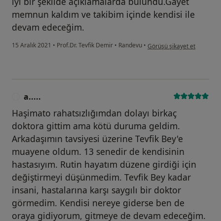
iyi bir şekilde açıklamalarda bulundu.Gayet
memnun kaldım ve takibim içinde kendisi ile
devam edeceğim.
kullanıcının görüşüne göre 
15 Aralık 2021
•
Prof.Dr. Tevfik Demir
•
Randevu
•
Görüşü şikayet et
a.....
A
Haşimato rahatsızlığımdan dolayı birkaç
doktora gittim ama kötü duruma geldim.
Arkadaşımın tavsiyesi üzerine Tevfik Bey'e
muayene oldum. 13 senedir de kendisinin
hastasıyım. Rutin hayatım düzene girdiği için
değiştirmeyi düşünmedim. Tevfik Bey kadar
insani, hastalarına karşı saygılı bir doktor
görmedim. Kendisi nereye giderse ben de
oraya gidiyorum, gitmeye de devam edeceğim.