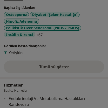
Endokrinoloji ve Metabolizma Hastalıkları alanında
Başlıca İlgi Alanları
hizmet vermektedir.
Osteoporoz
Diyabet (Şeker Hastalığı)
Hipofiz Adenomu
Polikistik Over Sendromu (PKOS / PMOS)
a11y_sr_more_diseases
Insülin Direnci
+67
Görülen hasta/danışanlar
Yetişkin
Tümünü göster
deneyim hakkında
Hizmetler
Başlıca Hizmetler
Endokrinoloji Ve Metabolizma Hastalıkları
Randevusu