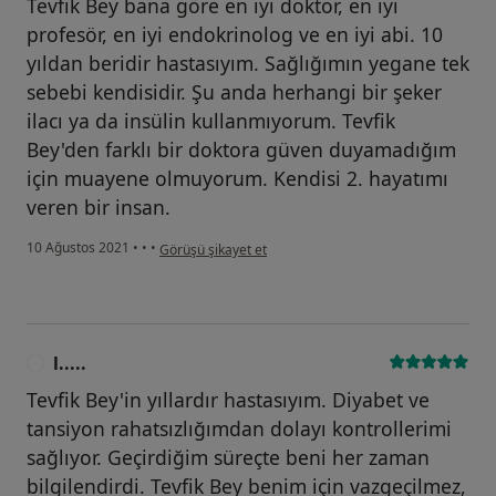
Tevfik Bey bana göre en iyi doktor, en iyi
profesör, en iyi endokrinolog ve en iyi abi. 10
yıldan beridir hastasıyım. Sağlığımın yegane tek
sebebi kendisidir. Şu anda herhangi bir şeker
ilacı ya da insülin kullanmıyorum. Tevfik
Bey'den farklı bir doktora güven duyamadığım
için muayene olmuyorum. Kendisi 2. hayatımı
veren bir insan.
kullanıcının görüşüne göre t.....
10 Ağustos 2021
•
•
•
Görüşü şikayet et
l.....
L
Tevfik Bey'in yıllardır hastasıyım. Diyabet ve
tansiyon rahatsızlığımdan dolayı kontrollerimi
sağlıyor. Geçirdiğim süreçte beni her zaman
bilgilendirdi. Tevfik Bey benim için vazgeçilmez,