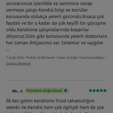
sorularımıza içtenlikle ve samimice cevap
vermeye çalıştı.Kendisi bilgi ve tecrübe
konusunda oldukça yeterli göründü.Kısaca çok
faydalı ve bir o kadar da çok keyifli bir görüşme
oldu.Kendisine çalışmalarında başarılar
diliyoruz.Sizin gibi konusunda yeterli doktorlara
her zaman ihtiyacımız var. Selamlar ve saygılar
...
7 Ocak 2024
•
Prof.Dr. Tevfik Demir
•
Guatr ve Diğer Tiroid Hastalıkları
•
kullanıcının görüşüne göre t....k
Görüşü şikayet et
de...z
Randevu doğrulandı
D
İlk kez gittim kendisine.Troid rahatsızlığım
sebebi ile.Kendisi hem çok ilgiliydi hem de çok