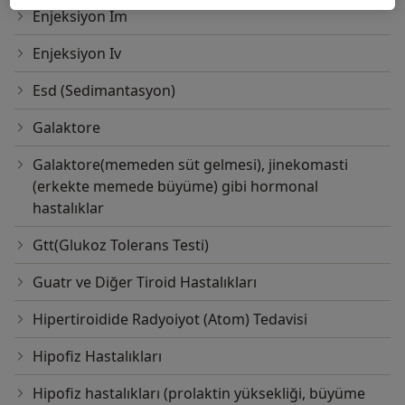
Enjeksiyon Im
Enjeksiyon Iv
Esd (Sedimantasyon)
Galaktore
Galaktore(memeden süt gelmesi), jinekomasti
(erkekte memede büyüme) gibi hormonal
hastalıklar
Gtt(Glukoz Tolerans Testi)
Guatr ve Diğer Tiroid Hastalıkları
Hipertiroidide Radyoiyot (Atom) Tedavisi
Hipofiz Hastalıkları
Hipofiz hastalıkları (prolaktin yüksekliği, büyüme