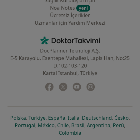
Sağlık Kuruluşları için
Noa Notes
yeni
Ücretsiz İçerikler
Uzmanlar için Yardım Merkezi
İletişim
DoktorTakvimi - Ana Sayfa
DocPlanner Teknoloji A.Ş.
E-5 Karayolu, Esentepe Mahallesi, Lapis Han, No:25
D:102-103-120
Kartal İstanbul, Türkiye
Facebook
yeni bir sekmede açılır
Twitter
yeni bir sekmede açılır
Youtube
yeni bir sekmede açılır
Instagram
yeni bir sekmede aç
yeni bir sekmede açılır
yeni bir sekmede açılır
yeni bir sekmede açılır
yeni bir sekmede açılır
yeni bir sek
yeni 
Polska
,
Türkiye
,
España
,
Italia
,
Deutschland
,
Česko
,
yeni bir sekmede açılır
yeni bir sekmede açılır
yeni bir sekmede açılır
yeni bir sekmede açılır
yeni bir sekm
yeni bi
Portugal
,
México
,
Chile
,
Brasil
,
Argentina
,
Perú
,
yeni bir sekmede açılır
Colombia