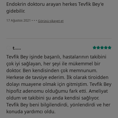
Endokrin doktoru arayan herkes Tevfik Bey'e
gidebilir.
kullanıcının görüşüne göre a.....
17 Ağustos 2021
•
•
•
Görüşü şikayet et
t.....
T
Tevfik Bey işinde başarılı, hastalarının takibini
çok iyi sağlayan, her şeyi ile mükemmel bir
doktor. Ben kendisinden çok memnunum.
Herkese de tavsiye ederim. İlk olarak tiroidden
dolayı muayene olmak için gitmiştim. Tevfik Bey
hipofiz adenomu olduğumu fark etti. Ameliyat
oldum ve takibini şu anda kendisi sağlıyor.
Tevfik Bey beni bilgilendirdi, yönlendirdi ve her
konuda yardımcı oldu.