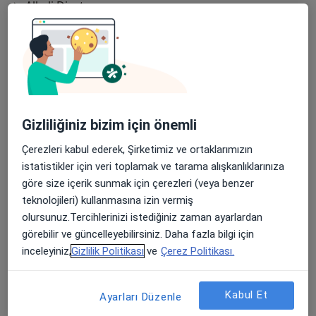
Alkali Diyet
Anti-Mikrozomal Antikor(Anti-M)(Tiroid Peroksidaz
Testi)
Boyun USG
Büyüme Hormonu Testi
Gizliliğiniz bizim için önemli
Deksametazon Süpresyon Testi
Çerezleri kabul ederek, Şirketimiz ve ortaklarımızın
Diabetes Mellitusta Insülin Tedavisi
istatistikler için veri toplamak ve tarama alışkanlıklarınıza
göre size içerik sunmak için çerezleri (veya benzer
Diyabet (Şeker hastalığı) (Tip 1 diyabet, Tip 2 diyabet,
teknolojileri) kullanmasına izin vermiş
gebelik diyabeti)
olursunuz.Tercihlerinizi istediğiniz zaman ayarlardan
görebilir ve güncelleyebilirsiniz. Daha fazla bilgi için
Diyabet Tedavisi
inceleyiniz,
Gizlilik Politikası
ve
Çerez Politikası.
Diyabet Testi
Kabul Et
Ayarları Düzenle
Endokrin Bozukluklar Takibi