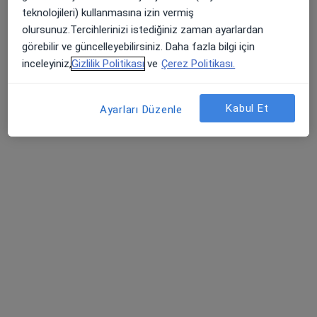
İzmir Can Hastanesi
teknolojileri) kullanmasına izin vermiş
·
Daha fazla
Psikiyatri, İç hastalıkları, Alerji hastalıkları
olursunuz.Tercihlerinizi istediğiniz zaman ayarlardan
1489 görüş
görebilir ve güncelleyebilirsiniz. Daha fazla bilgi için
Ataşehir Mahallesi 8019/16. Sokak No:18, Çiğli
•
Harita
inceleyiniz,
Gizlilik Politikası
ve
Çerez Politikası.
İzmir Can Hastanesi
Bu kurumda online uygunluğu bulunan bir doktor veya uzman bulunamadı
Kabul Et
Ayarları Düzenle
Profili Gör
Bazekol Çiğli Hastanesi
·
Daha fazla
Psikiyatri, İç hastalıkları, Gastroenteroloji