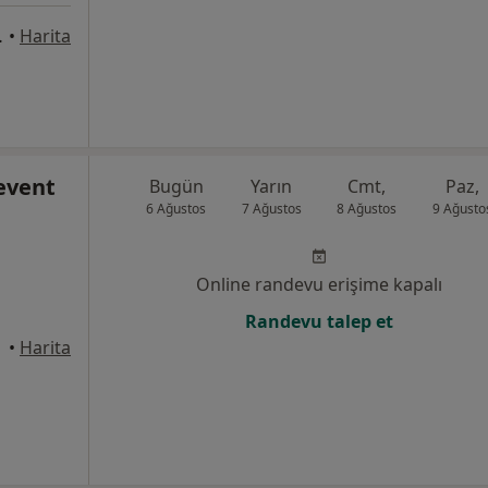
yaka Plaza, İzmir
•
Harita
event
Bugün
Yarın
Cmt,
Paz,
6 Ağustos
7 Ağustos
8 Ağustos
9 Ağusto
Online randevu erişime kapalı
Randevu talep et
•
Harita