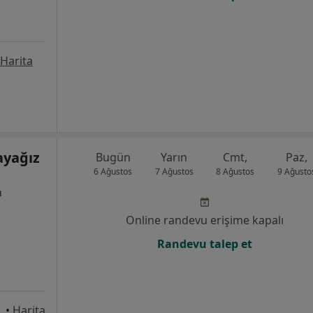
Harita
ayağız
Bugün
Yarın
Cmt,
Paz,
6 Ağustos
7 Ağustos
8 Ağustos
9 Ağusto
ı
Online randevu erişime kapalı
Randevu talep et
•
Harita