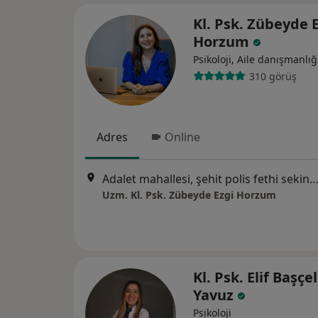
Kl. Psk. Zübeyde 
Horzum
Psikoloji, Aile danışmanlığ
310 görüş
Adres
Online
Adalet mahallesi, şehit polis fethi sekin caddesi no:6 Ventus Tower, kat:8 ofis 83
Uzm. Kl. Psk. Zübeyde Ezgi Horzum
Kl. Psk. Elif Başçel
Yavuz
Psikoloji