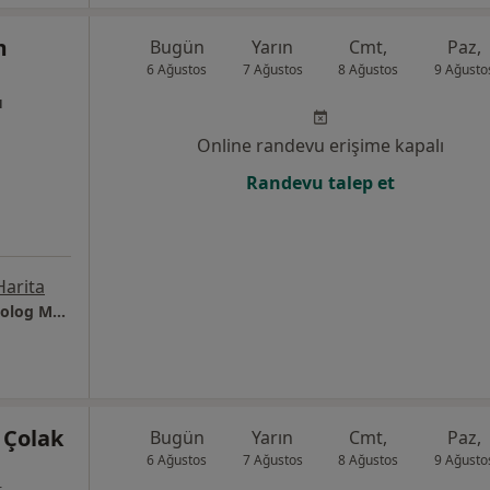
m
Bugün
Yarın
Cmt,
Paz,
6 Ağustos
7 Ağustos
8 Ağustos
9 Ağusto
ı
Online randevu erişime kapalı
Randevu talep et
Harita
Özel Sağlık Meslek Hizmet Birimi Klinik Psikolog Melisa Demirkol
 Çolak
Bugün
Yarın
Cmt,
Paz,
6 Ağustos
7 Ağustos
8 Ağustos
9 Ağusto