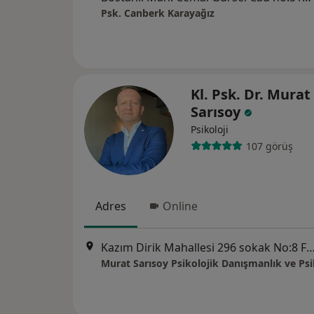
Psk. Canberk Karayağız
Kl. Psk. Dr. Murat
Sarısoy
Psikoloji
107 görüş
Adres
Online
Kazım Dirik Mahallesi 296 sokak No:8 Folkart Time Ofis 1. Blok Kat:2 No:215 