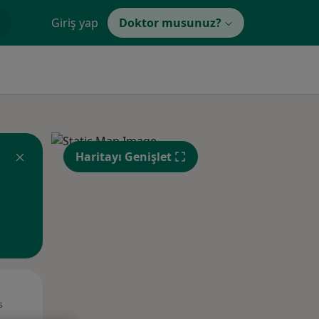
Giriş yap
Doktor musunuz?
Haritayı Genişlet
Pzt,
Sal,
Çar,
s
10 Ağustos
11 Ağustos
12 Ağustos