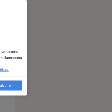
ak ve tarama
i) kullanmasına
tikası.
Pzt,
Sal,
Çar,
s
10 Ağustos
11 Ağustos
12 Ağustos
abul Et