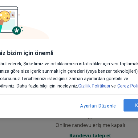
Online randevu erişime kapalı
Randevu talep et
iniz bizim için önemli
•
Harita
abul ederek, Şirketimiz ve ortaklarımızın istatistikler için veri toplam
arınıza göre size içerik sunmak için çerezleri (veya benzer teknolojiler
 olursunuz.Tercihlerinizi istediğiniz zaman ayarlardan görebilir ve
lirsiniz. Daha fazla bilgi için inceleyiniz,
Gizlilik Politikası
ve
Çerez Poli
Bugün
Yarın
Cmt,
Paz,
6 Ağustos
7 Ağustos
8 Ağustos
9 Ağusto
K
Ayarları Düzenle
ı
Online randevu erişime kapalı
Randevu talep et