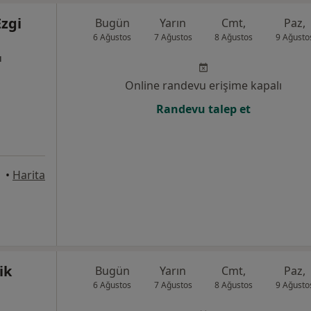
Ezgi
Bugün
Yarın
Cmt,
Paz,
6 Ağustos
7 Ağustos
8 Ağustos
9 Ağusto
ı
Online randevu erişime kapalı
Randevu talep et
, İzmir
•
Harita
ik
Bugün
Yarın
Cmt,
Paz,
6 Ağustos
7 Ağustos
8 Ağustos
9 Ağusto