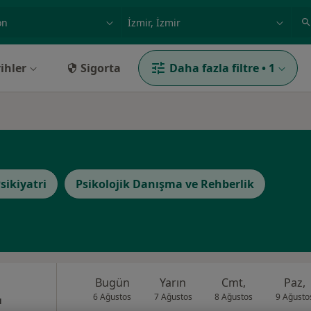
ilgi alanı ve hastalık, isim
örnek: İstanbul
ihler
Sigorta
Daha fazla filtre
•
1
sikiyatri
Psikolojik Danışma ve Rehberlik
Bugün
Yarın
Cmt,
Paz,
6 Ağustos
7 Ağustos
8 Ağustos
9 Ağusto
ı