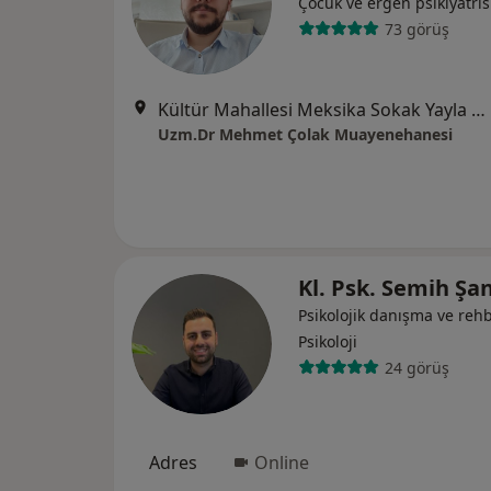
Çocuk ve ergen psikiyatris
73 görüş
Kültür Mahallesi Meksika Sokak Yayla Apt. No:3 B Blok D:3 Alsancak, İzmir
Uzm.Dr Mehmet Çolak Muayenehanesi
Kl. Psk. Semih Şa
Psikolojik danışma ve rehb
Psikoloji
24 görüş
Adres
Online