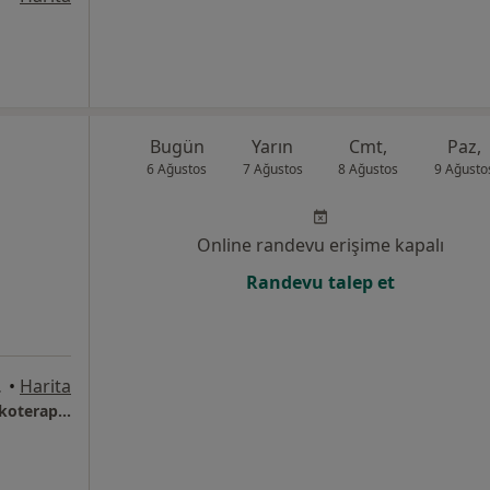
Bugün
Yarın
Cmt,
Paz,
6 Ağustos
7 Ağustos
8 Ağustos
9 Ağusto
Online randevu erişime kapalı
Randevu talep et
Bornova, İzmir
•
Harita
Murat Sarısoy Psikolojik Danışmanlık ve Psikoterapi Enstitüsü