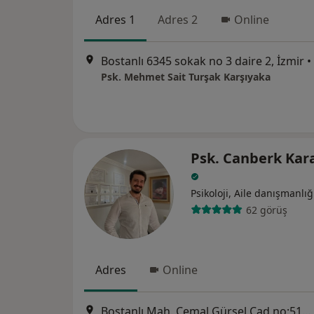
Adres 1
Adres 2
Online
Bostanlı 6345 sokak no 3 daire 2, İzmir
•
Psk. Mehmet Sait Turşak Karşıyaka
Psk. Canberk Kar
Psikoloji, Aile danışmanlığ
62 görüş
Adres
Online
Bostanlı Mah. Cemal Gürsel Cad no:512 D:1 K:1, İzmir