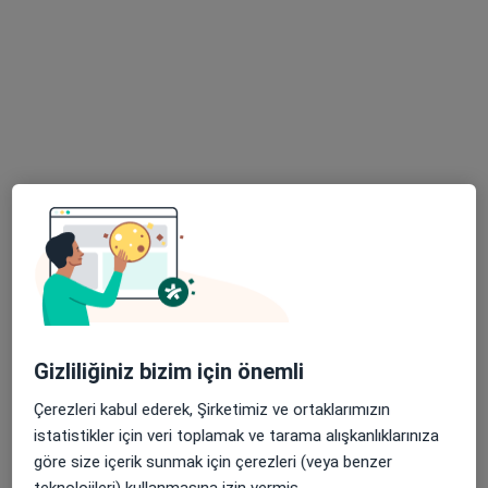
Psikolojik danışma ve rehberlik, Psikoloji
24 görüş
Adres
Online
Soğukkuyu Mahallesi 1595 Sokak No:1 Kat:3 Daire:13 Karşıyaka Plaza, İzmir
•
Harita
Akış Psikoloji
Bu uzman ilgili adres için online danışmanlık/takvim sunmuyor.
Randevu talep et
Gizliliğiniz bizim için önemli
Çerezleri kabul ederek, Şirketimiz ve ortaklarımızın
istatistikler için veri toplamak ve tarama alışkanlıklarınıza
göre size içerik sunmak için çerezleri (veya benzer
teknolojileri) kullanmasına izin vermiş