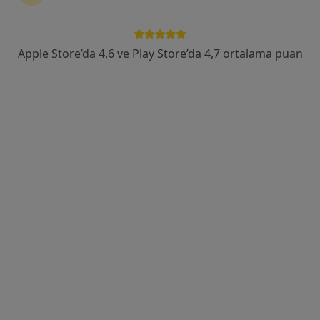
Adres
Online
Apple Store’da 4,6 ve Play Store’da 4,7 ortalama puan
Adalet Mahallesi Manas Bulvarı Folkart Towers A Kule 19. Kat 1908 Nolu Ofis, Bayraklı
•
Harita
Özel Melnis Aile Danışma Merkezi
Bu uzman ilgili adres için online danışmanlık/takvim sunmuyor.
Randevu talep et
Kl. Psk. Melisa Şan
Psikolojik danışma ve rehberlik, Psikoloji