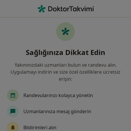
An
Psikolojik Danışma Ve Rehberlik • İzmir, İzmir
Filters
Sigorta
Harita
İzmir, Psikolojik Danışma ve Rehberlik
Sağlığınıza Dikkat Edin
Yakınınızdaki uzmanları bulun ve randevu alın.
Uygulamayı indirin ve size özel özelliklere ücretsiz
erişin:
Randevularınızı kolayca yönetin
Kl. Psk. İlayda Atıcı
Uzmanlarınıza mesaj gönderin
Psikolojik danışma ve rehberlik, Psikoloji, Aile danışmanlığı
131 görüş
Bildirimleri alın