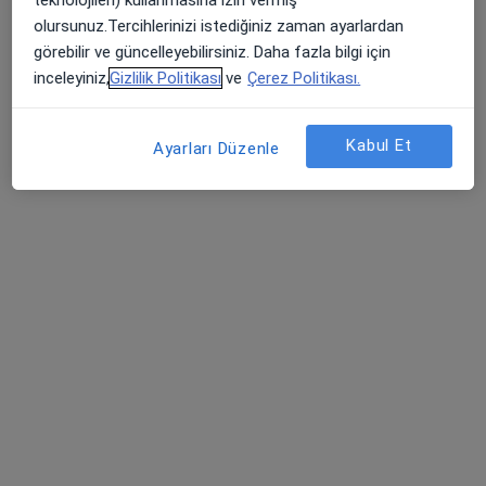
Psk. | Bilim Uzmanı İnci Şahinci
olursunuz.Tercihlerinizi istediğiniz zaman ayarlardan
Psikolojik danışma ve rehberlik, Psikoloji
görebilir ve güncelleyebilirsiniz. Daha fazla bilgi için
49 görüş
inceleyiniz,
Gizlilik Politikası
ve
Çerez Politikası.
Adres
Online
Kabul Et
Ayarları Düzenle
Alsancak, İzmir
•
Harita
Nora Psikoloji
Bu uzman ilgili adres için online danışmanlık/takvim sunmuyor.
Randevu talep et