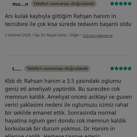
mu...n
Telefon numarası doğrulandı
M
Anı kulak kaybıyla gittiğim Rahşan hanım in
tecrübesi ile çok kısa sürede tedavim başarılı oldu
kullanıcının görüşüne göre mu..
3 Haziran 2026
•
Op. Dr. Raşan Genç
•
Diğer
•
Görüşü şikayet et
t.....
Telefon numarası doğrulandı
T
Kbb dr. Rahsan hanim a 3.5 yasindaki oglumu
geniz eti ameliyati yaptirdik. Bu surecden cok
memnun kaldik. Ameliyat oncesi aciklayi ve guven
verici yaklasimi nedeni ile oglumuzu icimiz rahat
bir sekilde emanet ettik. Sonrasinda normal
hayatina oglum geri dondu cok memnun kaldik
korkulacak bir durum yokmus. Dr. Hanim in
ellerine saglik. Herkese tavsiye ederiz