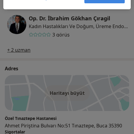
8 görüş
Op. Dr. İbrahim Gökhan Çıragil
Kadın Hastalıkları Ve Doğum, Üreme Endokrinolojisi Ve İnfertilite
3 görüş
+ 2 uzman
Adres
Haritayı büyüt
Özel Tınaztepe Hastanesi
Ahmet Piriştina Bulvarı No:51 Tınaztepe, Buca 35390
Sigortalar