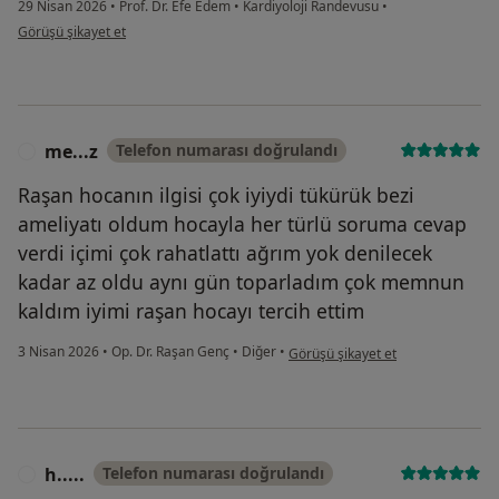
29 Nisan 2026
•
Prof. Dr. Efe Edem
•
Kardiyoloji Randevusu
•
kullanıcının görüşüne göre ş.....
Görüşü şikayet et
me...z
Telefon numarası doğrulandı
M
Raşan hocanın ilgisi çok iyiydi tükürük bezi
ameliyatı oldum hocayla her türlü soruma cevap
verdi içimi çok rahatlattı ağrım yok denilecek
kadar az oldu aynı gün toparladım çok memnun
kaldım iyimi raşan hocayı tercih ettim
kullanıcının görüşüne göre me...z
3 Nisan 2026
•
Op. Dr. Raşan Genç
•
Diğer
•
Görüşü şikayet et
h.....
Telefon numarası doğrulandı
H