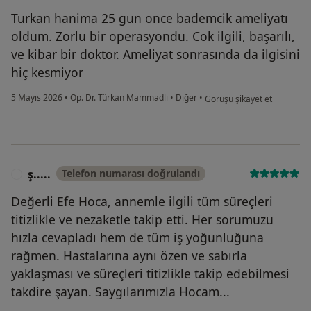
Turkan hanima 25 gun once bademcik ameliyatı
oldum. Zorlu bir operasyondu. Cok ilgili, başarılı,
ve kibar bir doktor. Ameliyat sonrasında da ilgisini
hiç kesmiyor
kullanıcının görüşüne göre b
5 Mayıs 2026
•
Op. Dr. Türkan Mammadli
•
Diğer
•
Görüşü şikayet et
ş.....
Telefon numarası doğrulandı
Ş
Değerli Efe Hoca, annemle ilgili tüm süreçleri
titizlikle ve nezaketle takip etti. Her sorumuzu
hızla cevapladı hem de tüm iş yoğunluğuna
rağmen. Hastalarına aynı özen ve sabırla
yaklaşması ve süreçleri titizlikle takip edebilmesi
takdire şayan. Saygılarımızla Hocam...