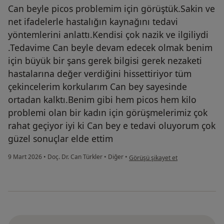
Can beyle picos problemim için görüştük.Sakin ve
net ifadelerle hastalığın kaynağını tedavi
yöntemlerini anlattı.Kendisi çok nazik ve ilgiliydi
.Tedavime Can beyle devam edecek olmak benim
için büyük bir şans gerek bilgisi gerek nezaketi
hastalarına değer verdiğini hissettiriyor tüm
çekincelerim korkularım Can bey sayesinde
ortadan kalktı.Benim gibi hem picos hem kilo
problemi olan bir kadın için görüşmelerimiz çok
rahat geçiyor iyi ki Can bey e tedavi oluyorum çok
güzel sonuçlar elde ettim
kullanıcının görüşüne göre h.....
9 Mart 2026
•
Doç. Dr. Can Türkler
•
Diğer
•
Görüşü şikayet et