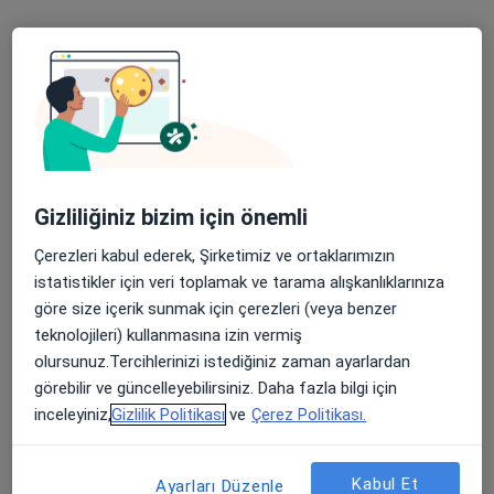
Op. Dr. Nilgün Kebabçı
Kadın Hastalıkları Ve Doğum
4 görüş
Doç. Dr. Can Türkler
Kadın Hastalıkları Ve Doğum
Gizliliğiniz bizim için önemli
2 görüş
Çerezleri kabul ederek, Şirketimiz ve ortaklarımızın
istatistikler için veri toplamak ve tarama alışkanlıklarınıza
Op. Dr. Aylin Barbaros
göre size içerik sunmak için çerezleri (veya benzer
teknolojileri) kullanmasına izin vermiş
Kadın Hastalıkları Ve Doğum
olursunuz.Tercihlerinizi istediğiniz zaman ayarlardan
38 görüş
görebilir ve güncelleyebilirsiniz. Daha fazla bilgi için
inceleyiniz,
Gizlilik Politikası
ve
Çerez Politikası.
Op. Dr. Bilgen Gediz
Kadın Hastalıkları Ve Doğum
Kabul Et
Ayarları Düzenle