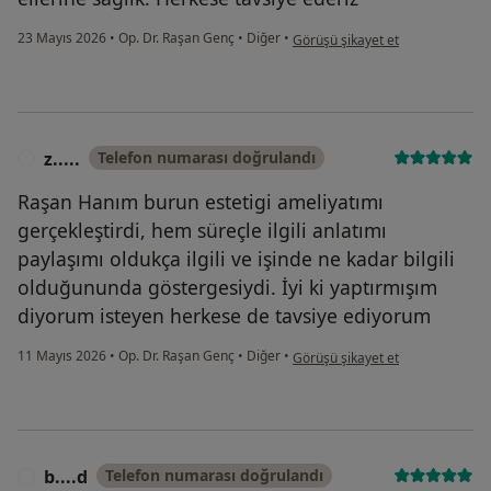
kullanıcının görüşüne göre t.....
23 Mayıs 2026
•
Op. Dr. Raşan Genç
•
Diğer
•
Görüşü şikayet et
z.....
Telefon numarası doğrulandı
Z
Raşan Hanım burun estetigi ameliyatımı
gerçekleştirdi, hem süreçle ilgili anlatımı
paylaşımı oldukça ilgili ve işinde ne kadar bilgili
olduğununda göstergesiydi. İyi ki yaptırmışım
diyorum isteyen herkese de tavsiye ediyorum
kullanıcının görüşüne göre z.....
11 Mayıs 2026
•
Op. Dr. Raşan Genç
•
Diğer
•
Görüşü şikayet et
b....d
Telefon numarası doğrulandı
B