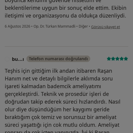
beklentilerime uygun bir sonuç elde ettim. Ekibin
iletişimi ve organizasyonu da oldukça düzenliydi.
kullanıcının görüşüne göre
6 Ağustos 2026
•
Op. Dr. Türkan Mammadli
•
Diğer
•
Görüşü şikayet et
bu...ı
Telefon numarası doğrulandı
B
Teşhis için gittiğim ilk andan itibaren Raşan
Hanım net ve detaylı bilgilerle aklımda soru
işareti kalmadan bademcik ameliyatımı
gerçekleştirdi. Teknik ve prosedür işleri de
doğrudan takip ederek süreci hızlandırdı. Nasıl
olur diye düşündüğüm her kaygımı geride
bıraktığım çok temiz ve sorunsuz bir ameliyat
süreci yaşattığı için cok mutlu oldum. Ameliyat
sonrası da çok içten yanınızda. İyi ki Raşan