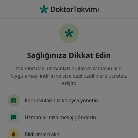
An
Kardiyoloji • Aliağa, İzmir
Filters
Sigorta
Harita
Aliağa, Kardiyoloji
Sağlığınıza Dikkat Edin
Yakınınızdaki uzmanları bulun ve randevu alın.
Uygulamayı indirin ve size özel özelliklere ücretsiz
erişin:
Randevularınızı kolayca yönetin
Uzm. Dr. Hakan Ünlü
Uzmanlarınıza mesaj gönderin
Kardiyoloji
Bildirimleri alın
Adres 1
Adres 2