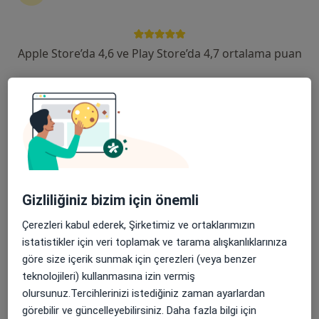
Kültür, 252. Sk. No: 6, Aliağa
•
Harita
Apple Store’da 4,6 ve Play Store’da 4,7 ortalama puan
Metropol Aliağa Tıp Merkezi
Bu uzman ilgili adres için online danışmanlık/takvim sunmuyor.
Randevu talep et
Gizliliğiniz bizim için önemli
Çerezleri kabul ederek, Şirketimiz ve ortaklarımızın
istatistikler için veri toplamak ve tarama alışkanlıklarınıza
göre size içerik sunmak için çerezleri (veya benzer
Dr. Öğr. Üyesi Murat Eren
teknolojileri) kullanmasına izin vermiş
Kardiyoloji
olursunuz.Tercihlerinizi istediğiniz zaman ayarlardan
Yeni Mahalle, 556 Sokak, No:1, Kat:2, iç kapı no:6 İZMİR, Aliağa
•
Harita
görebilir ve güncelleyebilirsiniz. Daha fazla bilgi için