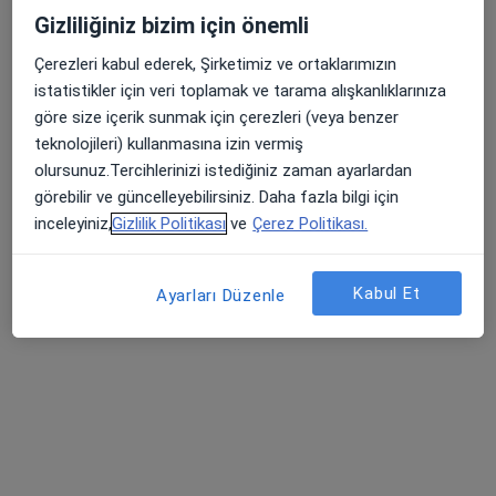
Port Medikal - Ayşegül Türkoğlu
Gizliliğiniz bizim için önemli
Bu uzman ilgili adres için online danışmanlık/takvim sunmuyor.
Çerezleri kabul ederek, Şirketimiz ve ortaklarımızın
Randevu talep et
istatistikler için veri toplamak ve tarama alışkanlıklarınıza
göre size içerik sunmak için çerezleri (veya benzer
teknolojileri) kullanmasına izin vermiş
olursunuz.Tercihlerinizi istediğiniz zaman ayarlardan
görebilir ve güncelleyebilirsiniz. Daha fazla bilgi için
inceleyiniz,
Gizlilik Politikası
ve
Çerez Politikası.
Kabul Et
Ayarları Düzenle
Prof. Dr. Cevad Şekuri
Kardiyoloji
12 görüş
Kültür mah.Talatpaşa bulvarı Yayger apt.No:17 Kat:2 Daire :4, İzmir
•
Harita
Cevad Şekuri Muayenehanesi
Bu uzman ilgili adres için online danışmanlık/takvim sunmuyor.