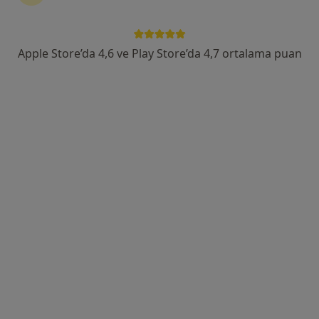
Atıfbey, Akçay Cd. No:266, Gaziemir
•
Harita
Özel Gaziemir Cerrahi Tıp Merkezi
Bu uzman ilgili adres için online danışmanlık/takvim sunmuyor.
Apple Store’da 4,6 ve Play Store’da 4,7 ortalama puan
Randevu talep et
Özel Gaziemir Cerrahi Tıp Merkezi
·
Daha fazla
Kardiyoloji, İç hastalıkları, Nöroloji
282 görüş
Atıfbey, Akçay Cd. No:266, Gaziemir
•
Harita
Özel Gaziemir Cerrahi Tıp Merkezi