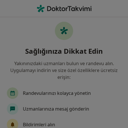
An
Kardiyoloji • Gaziemir, İzmir, İzmir
Filters
Sigorta
Harita
Kardiyoloji, Gaziemir, İzmir
Sağlığınıza Dikkat Edin
Yakınınızdaki uzmanları bulun ve randevu alın.
Uygulamayı indirin ve size özel özelliklere ücretsiz
erişin:
Randevularınızı kolayca yönetin
Uzm. Dr. Adem Uzun
Uzmanlarınıza mesaj gönderin
Kardiyoloji
14 görüş
Bildirimleri alın