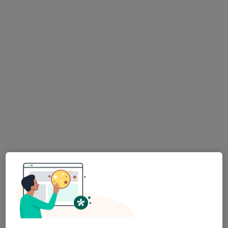
Yelki Mahallesi 2732 sokak No: 36 D: 4, İzmir
•
Harita
Kardiyoloji Uzmanı Dr. Reyhan Kahraman Akman
Bu uzman ilgili adres için online danışmanlık/takvim sunmuyor.
Randevu talep et
Uzm. Dr. Ayşegül Türkoğlu Pehlivanoğlu
Kardiyoloji
24 görüş
Ataşehir mahallesi 8211/8 sk no:23 kat:1 daire:1, İzmir
•
Harita