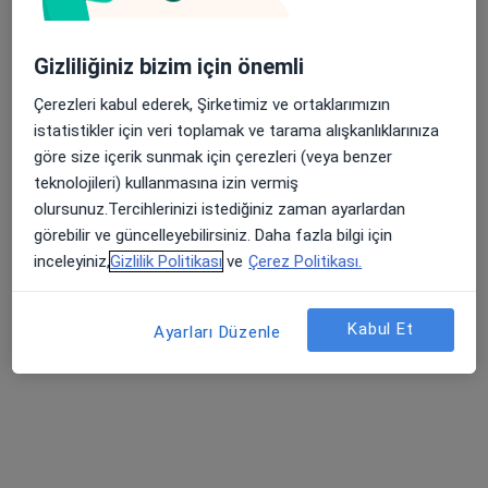
Randevu talep et
Gizliliğiniz bizim için önemli
Çerezleri kabul ederek, Şirketimiz ve ortaklarımızın
istatistikler için veri toplamak ve tarama alışkanlıklarınıza
göre size içerik sunmak için çerezleri (veya benzer
teknolojileri) kullanmasına izin vermiş
olursunuz.Tercihlerinizi istediğiniz zaman ayarlardan
görebilir ve güncelleyebilirsiniz. Daha fazla bilgi için
Medicana International İzmir Hastanesi
inceleyiniz,
Gizlilik Politikası
ve
Çerez Politikası.
Beyin ve sinir cerrahisi, İç hastalıkları, Endokrinoloji ve
·
Daha fazla
metabolizma hastalıkları
Kabul Et
Ayarları Düzenle
1266 görüş
Yenişehir Mahallesi İşçiler Caddesi No:126, Konak
•
Harita
Medicana International İzmir Hastanesi