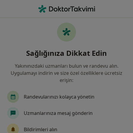
An
Beyin Ve Sinir Cerrahisi • İzmir, İzmir
Filters
Sigorta:
Mapfre Sigorta
İzmir bölgesinde Mapfre Sigorta kabul eden
Sağlığınıza Dikkat Edin
Beyin Ve Sinir Cerrahları
Yakınınızdaki uzmanları bulun ve randevu alın.
Uygulamayı indirin ve size özel özelliklere ücretsiz
erişin:
Randevularınızı kolayca yönetin
Uzmanlarınıza mesaj gönderin
Dr. Öğr. Üyesi Evren Sandal
Beyin ve sinir cerrahisi
Bildirimleri alın
28 görüş