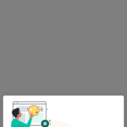
Bu uzman ilgili adres için online danışmanlık/takvim sunmuyor.
Randevu talep et
Doç. Dr. Ali Akay
Beyin ve sinir cerrahisi
6 görüş
İmbatlı Mahallesi 1825. Sokak No:12, Karşıyaka
•
Harita
Medical Point İzmir Hastanesi
Bu uzman ilgili adres için online danışmanlık/takvim sunmuyor.