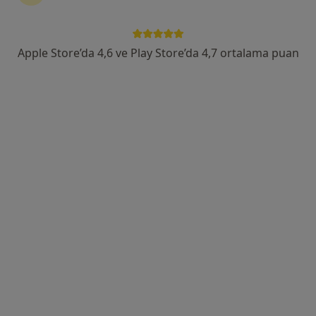
İmbatlı Mahallesi 1825. Sokak No:12, Karşıyaka
•
Harita
Medical Point İzmir Hastanesi
Apple Store’da 4,6 ve Play Store’da 4,7 ortalama puan
Bu uzman ilgili adres için online danışmanlık/takvim sunmuyor.
Randevu talep et
Doç. Dr. Gökhan Gürkan
Beyin ve sinir cerrahisi
4 görüş
İmbatlı Mahallesi 1825. Sokak No:12, Karşıyaka
•
Harita