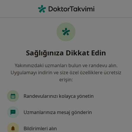
An
Kulak Burun Boğaz • İzmir, İzmir
Filters
Sigorta:
Mapfre Sigorta
İzmir bölgesinde Mapfre Sigorta kabul eden
Sağlığınıza Dikkat Edin
Kulak Burun Boğaz Doktorları
Yakınınızdaki uzmanları bulun ve randevu alın.
Uygulamayı indirin ve size özel özelliklere ücretsiz
erişin:
Randevularınızı kolayca yönetin
Uzmanlarınıza mesaj gönderin
Doç. Dr. Mehmet Sinan Başoğlu
Kulak burun boğaz
Bildirimleri alın
30 görüş