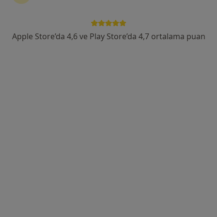
İller Bankası Halide Edip Adıvar Bulvarı, 507. Sk., İzmir
•
Harita
İzmir Egepol Hastanesi
Apple Store’da 4,6 ve Play Store’da 4,7 ortalama puan
Bu uzman ilgili adres için online danışmanlık/takvim sunmuyor.
Randevu talep et
Op. Dr. Evrim Durmaz
Kulak burun boğaz
46 görüş
Kültür, 252. Sk. No: 6, Aliağa
•
Harita