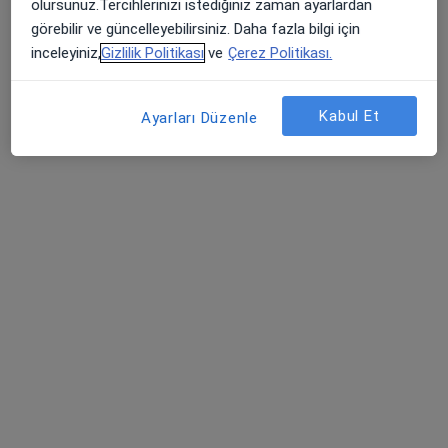
olursunuz.Tercihlerinizi istediğiniz zaman ayarlardan
görebilir ve güncelleyebilirsiniz. Daha fazla bilgi için
inceleyiniz,
Gizlilik Politikası
ve
Çerez Politikası.
Metropol Aliağa Tıp Merkezi
·
Daha fazla
Kulak burun boğaz, İç hastalıkları, Kardiyoloji
Kabul Et
Ayarları Düzenle
12 görüş
Kültür, 252. Sk. No: 6, Aliağa
•
Harita
Metropol Aliağa Tıp Merkezi
Op. Dr. Evrim Durmaz
Kulak burun boğaz
Bu kurumda online uygunluğu bulunan bir doktor veya uzman bulunamadı
Profili Gör