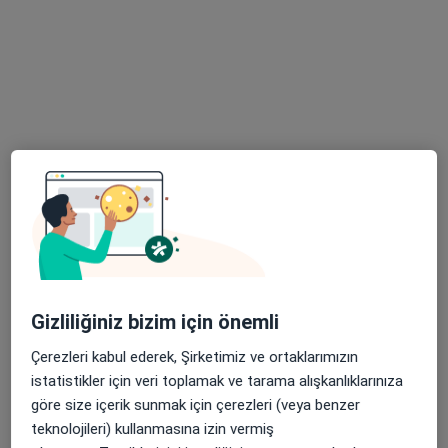
Metropol Karşıyaka Tıp Merkezi
·
Daha fazla
Kulak burun boğaz, İç hastalıkları, Nöroloji
30 görüş
Soğukkuyu Mahallesi 1846/7. Sokak No:3, Bayraklı
•
Harita
Metropol Karşıyaka Tıp Merkezi
Op. Dr. Mehmet Uçar
Kulak burun boğaz
Bu kurumda online uygunluğu bulunan bir doktor veya uzman bulunamadı
Profili Gör
Gizliliğiniz bizim için önemli
Çerezleri kabul ederek, Şirketimiz ve ortaklarımızın
istatistikler için veri toplamak ve tarama alışkanlıklarınıza
göre size içerik sunmak için çerezleri (veya benzer
teknolojileri) kullanmasına izin vermiş