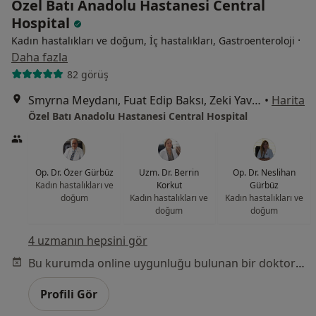
Özel Batı Anadolu Hastanesi Central
Hospital
·
Kadın hastalıkları ve doğum, İç hastalıkları, Gastroenteroloji
Daha fazla
82 görüş
Smyrna Meydanı, Fuat Edip Baksı, Zeki Yavaş Sk. No: 2 D:2,, Bayraklı
•
Harita
Özel Batı Anadolu Hastanesi Central Hospital
Op. Dr. Özer Gürbüz
Uzm. Dr. Berrin
Op. Dr. Neslihan
Kadın hastalıkları ve
Korkut
Gürbüz
doğum
Kadın hastalıkları ve
Kadın hastalıkları ve
doğum
doğum
4 uzmanın hepsini gör
Bu kurumda online uygunluğu bulunan bir doktor veya uzman bulunamadı
Profili Gör