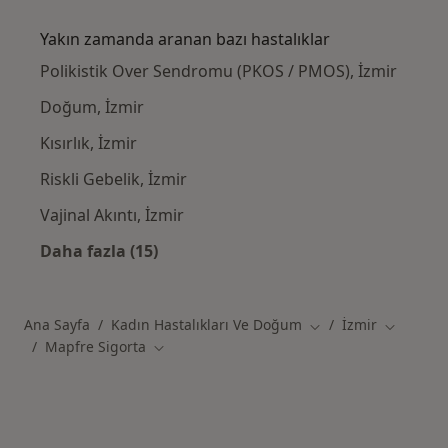
Kategoride daha fazlası: Mapfre Sigorta kab
Yakın zamanda aranan bazı hastalıklar
Polikistik Over Sendromu (PKOS / PMOS), İzmir
Doğum, İzmir
Kısırlık, İzmir
Riskli Gebelik, İzmir
Vajinal Akıntı, İzmir
Daha fazla (15)
Kategoride daha fazlası: Yakın zamanda ara
Ana Sayfa
Kadın Hastalıkları Ve Doğum
İzmir
Şehir değiştir
Şehir deği
Mapfre Sigorta
Şehir değiştir