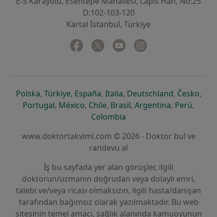
E-5 Karayolu, Esentepe Mahallesi, Lapis Han, No:25
D:102-103-120
Kartal İstanbul, Türkiye
Facebook
yeni bir sekmede açılır
Twitter
yeni bir sekmede açılır
Youtube
yeni bir sekmede açılır
Instagram
yeni bir sekmede aç
yeni bir sekmede açılır
yeni bir sekmede açılır
yeni bir sekmede açılır
yeni bir sekmede açılır
yeni bir sek
yeni 
Polska
,
Türkiye
,
España
,
Italia
,
Deutschland
,
Česko
,
yeni bir sekmede açılır
yeni bir sekmede açılır
yeni bir sekmede açılır
yeni bir sekmede açılır
yeni bir sekm
yeni bi
Portugal
,
México
,
Chile
,
Brasil
,
Argentina
,
Perú
,
yeni bir sekmede açılır
Colombia
www.doktortakvimi.com © 2026 - Doktor bul ve
randevu al
İş bu sayfada yer alan görüşler, ilgili
doktorun/uzmanın doğrudan veya dolaylı emri,
talebi ve/veya ricası olmaksızın, ilgili hasta/danışan
tarafından bağımsız olarak yazılmaktadır. Bu web
sitesinin temel amacı, sağlık alanında kamuoyunun