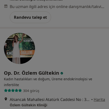
Bu uzman ilgili adres için online danışmanlık/takvim sunmuyor.
Randevu talep et
Op. Dr. Özlem Gültekin
Kadın hastalıkları ve doğum, Üreme endokrinolojisi ve
i̇nfertilite
304 görüş
Alsancak Mahallesi Atatürk Caddesi No : 384 Berrin Reşat Aksoy Plaza Kat 7 Daire 13 Alsancak, İzmir
•
Harita
Özlem Gültekin Kliniği