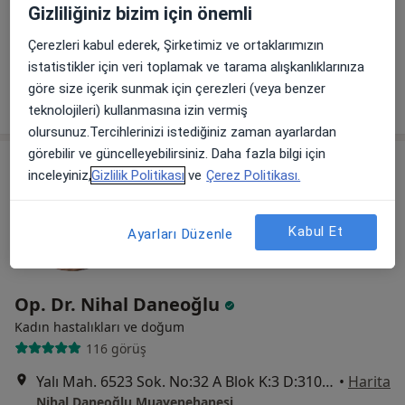
Adalet mah. Manas Blv. No:47/B K:26 D:2608 Folkart Towers A, İzmir
•
Harita
Gizliliğiniz bizim için önemli
Doç. Dr. Ceren Gölbaşı
Çerezleri kabul ederek, Şirketimiz ve ortaklarımızın
Bu uzman ilgili adres için online danışmanlık/takvim sunmuyor.
istatistikler için veri toplamak ve tarama alışkanlıklarınıza
göre size içerik sunmak için çerezleri (veya benzer
Randevu talep et
teknolojileri) kullanmasına izin vermiş
olursunuz.Tercihlerinizi istediğiniz zaman ayarlardan
görebilir ve güncelleyebilirsiniz. Daha fazla bilgi için
inceleyiniz,
Gizlilik Politikası
ve
Çerez Politikası.
Kabul Et
Ayarları Düzenle
Op. Dr. Nihal Daneoğlu
Kadın hastalıkları ve doğum
116 görüş
Yalı Mah. 6523 Sok. No:32 A Blok K:3 D:310 Park Yaşam Mavişehir Ofisleri, Karşıyaka
•
Harita
Nihal Daneoğlu Muayenehanesi