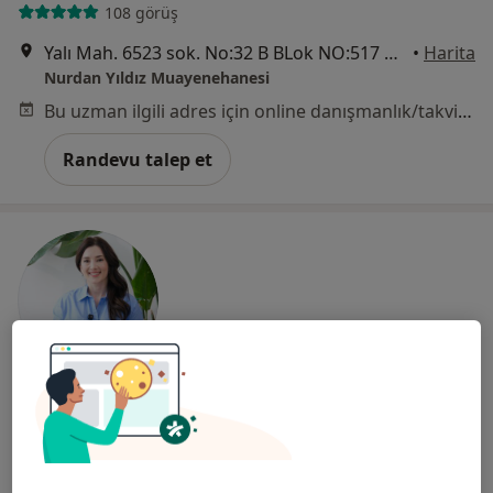
108 görüş
Yalı Mah. 6523 sok. No:32 B BLok NO:517 Mavişehir, İzmir
•
Harita
Nurdan Yıldız Muayenehanesi
Bu uzman ilgili adres için online danışmanlık/takvim sunmuyor.
Randevu talep et
Doç. Dr. Ceren Gölbaşı
Kadın hastalıkları ve doğum
64 görüş