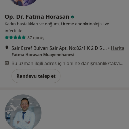
Op. Dr. Fatma Horasan
Kadın hastalıkları ve doğum, Üreme endokrinolojisi ve
i̇nfertilite
87 görüş
Şair Eşref Bulvarı Şair Apt. No:82/1 K 2 D 5 Alsancak, İzmir
•
Harita
Fatma Horasan Muayenehanesi
Bu uzman ilgili adres için online danışmanlık/takvim sunmuyor.
Randevu talep et