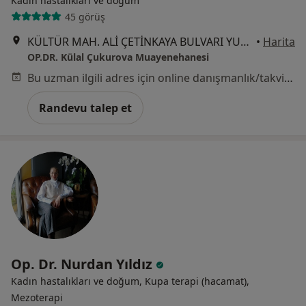
Kadın hastalıkları ve doğum
45 görüş
KÜLTÜR MAH. ALİ ÇETİNKAYA BULVARI YUNUS APT. NO:12 KAT:1 DAİRE:2 ALSANCAK, İzmir
•
Harita
OP.DR. Külal Çukurova Muayenehanesi
Bu uzman ilgili adres için online danışmanlık/takvim sunmuyor.
Randevu talep et
Op. Dr. Nurdan Yıldız
Kadın hastalıkları ve doğum, Kupa terapi (hacamat),
Mezoterapi