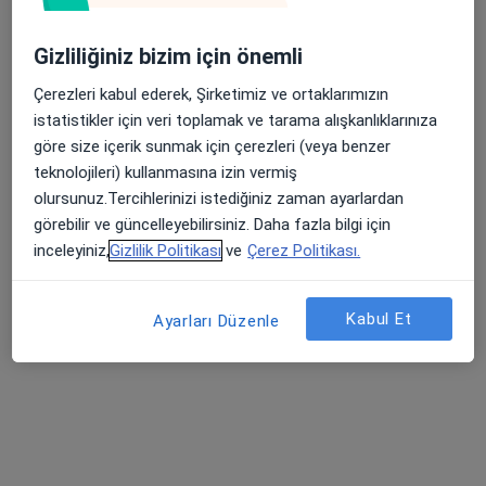
Medical Point İzmir Hastanesi
Gizliliğiniz bizim için önemli
Beyin ve sinir cerrahisi, İç hastalıkları, Endokrinoloji ve
·
Daha fazla
metabolizma hastalıkları
Çerezleri kabul ederek, Şirketimiz ve ortaklarımızın
780 görüş
istatistikler için veri toplamak ve tarama alışkanlıklarınıza
göre size içerik sunmak için çerezleri (veya benzer
İmbatlı Mahallesi 1825. Sokak No:12, Karşıyaka
•
Harita
teknolojileri) kullanmasına izin vermiş
Medical Point İzmir Hastanesi
olursunuz.Tercihlerinizi istediğiniz zaman ayarlardan
görebilir ve güncelleyebilirsiniz. Daha fazla bilgi için
inceleyiniz,
Gizlilik Politikası
ve
Çerez Politikası.
Dr. Öğr. Üyesi Evren
Doç. Dr. Ali Akay
Doç. Dr. Gökhan
Sandal
Beyin ve sinir
Gürkan
Beyin ve sinir
cerrahisi
Beyin ve sinir
Kabul Et
Ayarları Düzenle
cerrahisi
cerrahisi
Bu kurumda online uygunluğu bulunan bir doktor veya uzman bulunamadı
Profili Gör