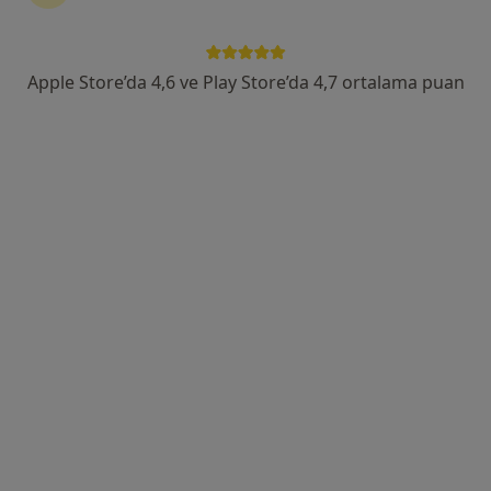
İmbatlı Mahallesi 1825. Sokak No:12, Karşıyaka
•
Harita
Medical Point İzmir Hastanesi
Apple Store’da 4,6 ve Play Store’da 4,7 ortalama puan
Bu uzman ilgili adres için online danışmanlık/takvim sunmuyor.
Randevu talep et
Medicana International İzmir Hastanesi
Beyin ve sinir cerrahisi, İç hastalıkları, Endokrinoloji ve
·
Daha fazla
metabolizma hastalıkları
1265 görüş