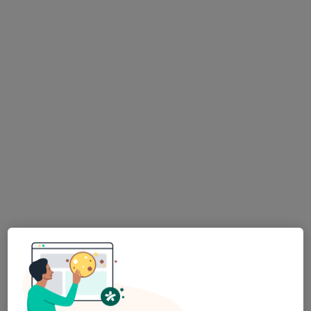
Yenişehir Mahallesi İşçiler Caddesi No:126, Konak
•
Harita
Medicana International İzmir Hastanesi
Doç. Dr. Özhan
Merzuk Uçkun
Beyin ve sinir
cerrahisi
Bu kurumda online uygunluğu bulunan bir doktor veya uzman bulunamadı
Profili Gör