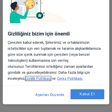
Op. Dr. Bülent Biliciler
Beyin ve sinir cerrahisi
8 görüş
Gizliliğiniz bizim için önemli
Yükseliş Mah. Mehmet Akif Cad. (Dokuma Cumartesi Pazarı Karşısı) No:96 Kepez / ANTALYA, Antalya
•
Harita
Çerezleri kabul ederek, Şirketimiz ve ortaklarımızın
Özel Ofm Antalya Hastanesi
istatistikler için veri toplamak ve tarama alışkanlıklarınıza
Bu uzman ilgili adres için online danışmanlık/takvim sunmuyor.
göre size içerik sunmak için çerezleri (veya benzer
teknolojileri) kullanmasına izin vermiş
Randevu talep et
olursunuz.Tercihlerinizi istediğiniz zaman ayarlardan
görebilir ve güncelleyebilirsiniz. Daha fazla bilgi için
inceleyiniz,
Gizlilik Politikası
ve
Çerez Politikası.
Kabul Et
Ayarları Düzenle