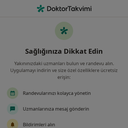
An
Beyin Ve Sinir Cerrahisi • Antalya
Filters
Sigorta:
Mapfre Sigorta
Antalya bölgesinde Mapfre Sigorta kabul
Sağlığınıza Dikkat Edin
eden Beyin Ve Sinir Cerrahları
Yakınınızdaki uzmanları bulun ve randevu alın.
Uygulamayı indirin ve size özel özelliklere ücretsiz
erişin:
Randevularınızı kolayca yönetin
Uzmanlarınıza mesaj gönderin
Özel Olimpos Hastanesi
·
Daha
Beyin ve sinir cerrahisi, İç hastalıkları, Kardiyoloji
Bildirimleri alın
fazla