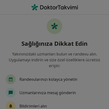
An
Beyin Ve Sinir Cerrahisi • Antalya
Filters
Sigorta
Harita
Antalya, Beyin Ve Sinir Cerrahisi
Sağlığınıza Dikkat Edin
Yakınınızdaki uzmanları bulun ve randevu alın.
Uygulamayı indirin ve size özel özelliklere ücretsiz
erişin:
Randevularınızı kolayca yönetin
Prof. Dr. Mahmut Akyüz
Uzmanlarınıza mesaj gönderin
Beyin ve sinir cerrahisi
222 görüş
Bildirimleri alın