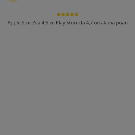
Zafer Mahallesi, yıldırım beyazıt cad. N:91, Dokuma,07025 Kepez/Antalya, Antalya
•
Harita
Memorial Antalya Hastanesi
Bu uzman ilgili adres için online danışmanlık/takvim sunmuyor.
Apple Store’da 4,6 ve Play Store’da 4,7 ortalama puan
Randevu talep et
Prof. Dr. Nejmi Kıymaz
Beyin ve sinir cerrahisi
13 görüş
Öğretmenevleri Mahallesi 460. Sokak No:48, Konyaaltı
•
Harita
Özel Olimpos Hastanesi