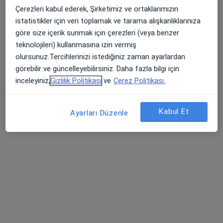
Çerezleri kabul ederek, Şirketimiz ve ortaklarımızın
Prof. Dr. Nejmi
Kıymaz
istatistikler için veri toplamak ve tarama alışkanlıklarınıza
Beyin ve sinir
göre size içerik sunmak için çerezleri (veya benzer
cerrahisi
teknolojileri) kullanmasına izin vermiş
Bu kurumda online uygunluğu bulunan bir doktor veya uzman bulunamadı
olursunuz.Tercihlerinizi istediğiniz zaman ayarlardan
görebilir ve güncelleyebilirsiniz. Daha fazla bilgi için
Profili Gör
inceleyiniz,
Gizlilik Politikası
ve
Çerez Politikası.
Kabul Et
Ayarları Düzenle
Prof. Dr. Özgür Özdemir
Beyin ve sinir cerrahisi
53 görüş