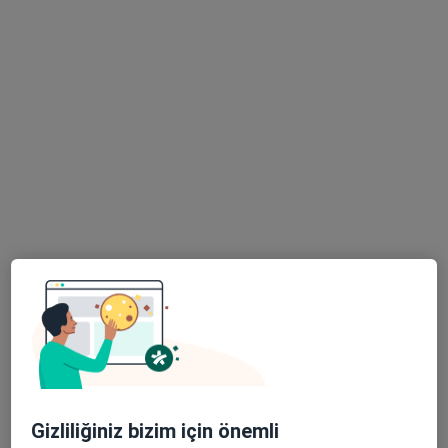
Randevu talep et
Özel Olimpos Hastanesi
·
Daha
Beyin ve sinir cerrahisi, İç hastalıkları, Kardiyoloji
fazla
139 görüş
Öğretmenevleri Mahallesi 460. Sokak No:48, Konyaaltı
•
Harita
Özel Olimpos Hastanesi
Gizliliğiniz bizim için önemli