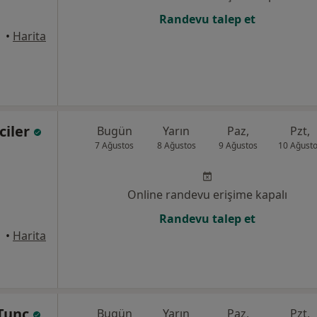
Randevu talep et
•
Harita
iciler
Bugün
Yarın
Paz,
Pzt,
7 Ağustos
8 Ağustos
9 Ağustos
10 Ağust
Online randevu erişime kapalı
Randevu talep et
•
Harita
 Tunç
Bugün
Yarın
Paz,
Pzt,