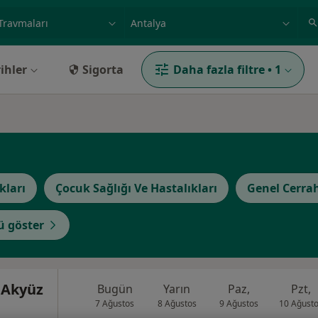
ilgi alanı ve hastalık, isim
örnek: İstanbul
ihler
Sigorta
Daha fazla filtre
•
1
kları
Çocuk Sağlığı Ve Hastalıkları
Genel Cerra
 göster
 Akyüz
Bugün
Yarın
Paz,
Pzt,
7 Ağustos
8 Ağustos
9 Ağustos
10 Ağust