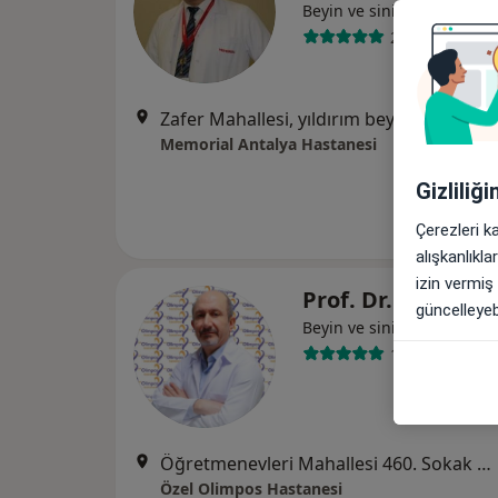
Beyin ve sinir cerrahisi
222 görüş
Zafer Mahallesi, yıldırım beyazıt cad. N:91, Dokuma,07025 Kepez/Ant
Memorial Antalya Hastanesi
Gizliliğ
Çerezleri k
alışkanlıkl
izin vermiş
Prof. Dr. Nejmi 
güncelleyebi
Beyin ve sinir cerrahisi
13 görüş
Öğretmenevleri Mahallesi 460. Sokak No:48, Konyaaltı
Özel Olimpos Hastanesi