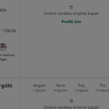
aha
Online randevu erişime kapalı
Profili Gör
•
Harita
Dr. Mehmet
Öfgeli
örgülü
Bugün
Yarın
Paz,
Pzt,
7 Ağustos
8 Ağustos
9 Ağustos
10 Ağust
Online randevu erişime kapalı