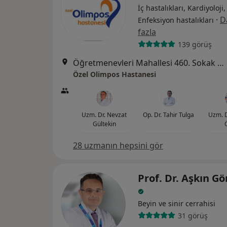
İç hastalıkları, Kardiyoloji,
·
D
Enfeksiyon hastalıkları
fazla
139 görüş
Öğretmenevleri Mahallesi 460. Sokak No:48, Konyaaltı
Özel Olimpos Hastanesi
Uzm. Dr. Nevzat
Op. Dr. Tahir Tulga
Uzm. 
Gültekin
28 uzmanın hepsini gör
Prof. Dr. Aşkın G
Beyin ve sinir cerrahisi
31 görüş