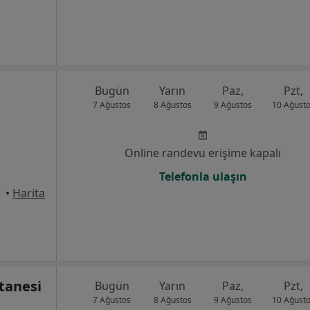
Bugün
Yarın
Paz,
Pzt,
7 Ağustos
8 Ağustos
9 Ağustos
10 Ağust
Online randevu erişime kapalı
Telefonla ulaşın
•
Harita
tanesi
Bugün
Yarın
Paz,
Pzt,
7 Ağustos
8 Ağustos
9 Ağustos
10 Ağust