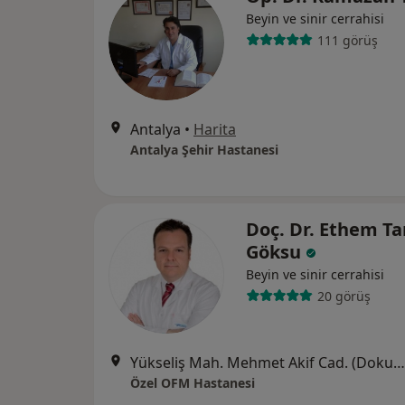
Beyin ve sinir cerrahisi
111 görüş
Antalya
•
Harita
Antalya Şehir Hastanesi
Doç. Dr. Ethem Ta
Göksu
Beyin ve sinir cerrahisi
20 görüş
Yükseliş Mah. Mehmet Akif Cad. (Dokuma Cumartesi Pazarı Karşısı) No:96 Kepez / ANTALYA, Antalya
Özel OFM Hastanesi