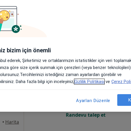
Online randevu erişime kapalı
Randevu talep et
alya, Antalya
•
Harita
iniz bizim için önemli
abul ederek, Şirketimiz ve ortaklarımızın istatistikler için veri toplam
arınıza göre size içerik sunmak için çerezleri (veya benzer teknolojiler
 olursunuz.Tercihlerinizi istediğiniz zaman ayarlardan görebilir ve
Kıymaz
Bugün
Yarın
Paz,
Pzt,
lirsiniz. Daha fazla bilgi için inceleyiniz,
Gizlilik Politikası
ve
Çerez Poli
7 Ağustos
8 Ağustos
9 Ağustos
10 Ağust
K
Ayarları Düzenle
Online randevu erişime kapalı
Randevu talep et
•
Harita