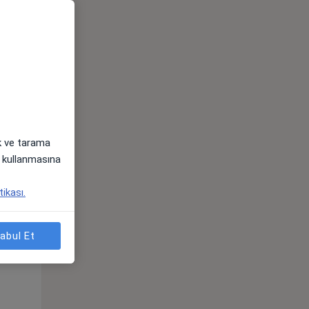
ak ve tarama
i) kullanmasına
Sal,
Çar,
Per,
tikası.
os
11 Ağustos
12 Ağustos
13 Ağustos
abul Et