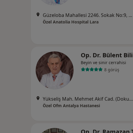
Güzeloba Mahallesi 2246. Sokak No:9, Muratpaşa
Özel Anatolia Hospital Lara
Op. Dr. Bülent Bil
Beyin ve sinir cerrahisi
8 görüş
Yükseliş Mah. Mehmet Akif Cad. (Dokuma Cumartesi Pazarı Karşısı) No:96 Kepez / ANTALYA, Antalya
Özel Ofm Antalya Hastanesi
Op. Dr. Ramazan