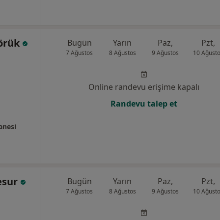
yörük
Bugün
Yarın
Paz,
Pzt,
7 Ağustos
8 Ağustos
9 Ağustos
10 Ağust
Online randevu erişime kapalı
Randevu talep et
anesi
esur
Bugün
Yarın
Paz,
Pzt,
7 Ağustos
8 Ağustos
9 Ağustos
10 Ağust