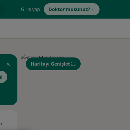
Giriş yap
Doktor musunuz?
Haritayı Genişlet
hi
Sal,
Çar,
Per,
os
11 Ağustos
12 Ağustos
13 Ağustos