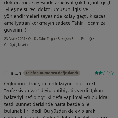
doktorumuz sayesinde ameliyat çok başarılı geçti.
İyileşme süreci doktorumuzun ilgisi ve
yönlendirmeleri sayesinde kolay geçti. Kısacası
ameliyattan korkmayın sadece Tahir Hocamıza
güvenin :)
23 Aralık 2025
•
Op. Dr. Tahir Tulga
•
Revizyon Burun Estetiği
•
kullanıcının görüşüne göre ir...n
Görüşü şikayet et
h ...n
Telefon numarası doğrulandı
H
Oğlumun idrar yolu enfeksiyonunu direkt
“enfeksiyon var” diyip antibiyotik verdi. Çıkan
bakteriyi nefrolog” iki defa yapılmalıydı bu idrar
testi, sünnet derisinde hatta bezde bile
bulunabilir” dedi. Bu yüzden de ek olarak
sintigrafi istendi. Keşke 2 defa isteyebilseydiniz