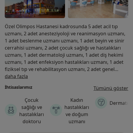
Özel Olimpos Hastanesi kadrosunda 5 adet acil tıp
uzmanı, 2 adet anesteziyoloji ve reanimasyon uzmanı,
1 adet beslenme uzmanı uzmanı, 1 adet beyin ve sinir
cerrahisi uzmanı, 2 adet çocuk sağlığı ve hastalıkları
uzmanı, 1 adet dermatoloji uzmanı, 1 adet diş hekimi
uzmanı, 1 adet enfeksiyon hastalıkları uzmanı, 1 adet
fiziksel tıp ve rehabilitasyon uzmanı, 2 adet genel
Hakkımızda
cerrahi uzmanı, 2 adet göz hastalıkları uzmanı, 2 adet
daha fazla
iç hastalıkları uzmanı, 3 adet kadın hastalıkları ve
İhtisaslarımız
Tümünü göster
doğum uzmanı, 1 adet kardiyoloji uzmanı, 3 adet kulak
burun boğaz uzmanı, 1 adet nöroloji uzmanı, 2 adet
Çocuk
Kadın
Dermatol
ortopedi ve travmatoloji uzmanı, 1 adet plastik
sağlığı ve
hastalıkları
rekonstrüktif ve estetik cerrahi uzmanı, 1 adet
hastalıkları
ve doğum
pratisyen uzmanı, 2 adet radyoloji uzmanı, 1 adet tıbbi
doktoru
uzmanı
biyokimya uzmanı, 1 adet üroloji uzmanı,