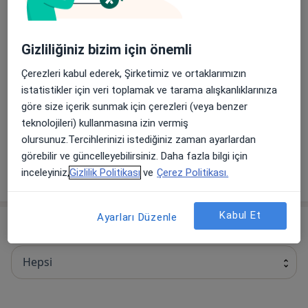
Adenoidektomi
Adenoidektomi
Detaylar
Gizliliğiniz bizim için önemli
Adrenalektomi
Çerezleri kabul ederek, Şirketimiz ve ortaklarımızın
Adrenalektomi
Detaylar
istatistikler için veri toplamak ve tarama alışkanlıklarınıza
göre size içerik sunmak için çerezleri (veya benzer
teknolojileri) kullanmasına izin vermiş
Ağrı Pompası
olursunuz.Tercihlerinizi istediğiniz zaman ayarlardan
Ağrı Pompası
Detaylar
görebilir ve güncelleyebilirsiniz. Daha fazla bilgi için
inceleyiniz,
Gizlilik Politikası
ve
Çerez Politikası.
+ 575 hizmet
Kabul Et
Ayarları Düzenle
Uzmanlar
Sigortamı kontrol et
Hepsi