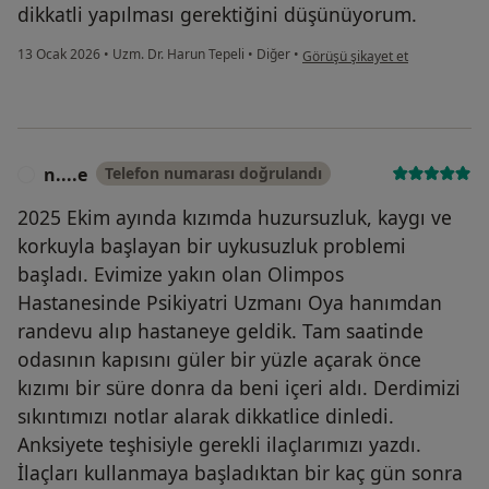
dikkatli yapılması gerektiğini düşünüyorum.
kullanıcının görüşüne göre ad..
13 Ocak 2026
•
Uzm. Dr. Harun Tepeli
•
Diğer
•
Görüşü şikayet et
n....e
Telefon numarası doğrulandı
N
2025 Ekim ayında kızımda huzursuzluk, kaygı ve
korkuyla başlayan bir uykusuzluk problemi
başladı. Evimize yakın olan Olimpos
Hastanesinde Psikiyatri Uzmanı Oya hanımdan
randevu alıp hastaneye geldik. Tam saatinde
odasının kapısını güler bir yüzle açarak önce
kızımı bir süre donra da beni içeri aldı. Derdimizi
sıkıntımızı notlar alarak dikkatlice dinledi.
Anksiyete teşhisiyle gerekli ilaçlarımızı yazdı.
İlaçları kullanmaya başladıktan bir kaç gün sonra