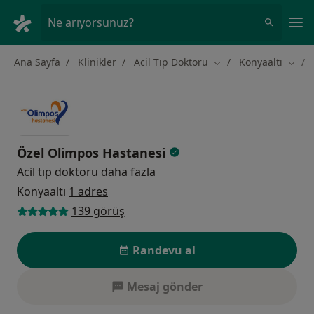
An
Ne arıyorsunuz?
Ana Sayfa
Klinikler
Acil Tıp Doktoru
Konyaaltı
Şehir değiştir
Şehir 
Özel Olimpos Hastanesi
Acil tıp doktoru
daha fazla
Konyaaltı
1 adres
139 görüş
Randevu al
Mesaj gönder