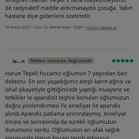
de radyoaktif madde aldırmasaydık çocuğa. Yakın
hastane diye gidenlere özetimdir.
kullanıcının görüşüne göre h ..
24 Kasım 2025
•
Uzm. Dr. Ahmet Kaya
•
Diğer
•
Görüşü şikayet et
le...n
Telefon numarası doğrulandı
L
Harun Tepeli hocamız oğlumun 7 yaşından beri
doktoru. En son yaşadığımız ateşli karın ağrısı ve
ishal şikayetiyle gittiğimizde yaptığı muayene ve
tetkikler le apandisit teşhisi konulan oğlumuzun
doğru yönlendirmesi ile ameliyat ile apandis
alındı.Apandis patlama sınırındaymış. Ameliyat
öncesi ve sonrasında da sürekli oğlumuzun
durumunu sordu. Oğlumuzun en ufak sağlık
sorununda Harun hocayı tercih ediyoruz.