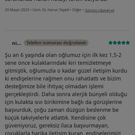
kullanıcının görüşüne göre le..
20 Mayıs 2025
•
Uzm. Dr. Harun Tepeli
•
Diğer
•
Görüşü şikayet et
ni...
Telefon numarası doğrulandı
N
Şu an 6 yaşında olan oğlumuz için ilk kez 1,5-2
sene önce kulaklarındaki kiri temizletmeye
gitmiştik, oğlumuzla o kadar güzel iletişim kurdu
ki endişelerine rağmen onu rahatlattı ve bizim
desteğimize bile ihtiyaç olmadan işlemi
gerçekleştirdi. Daha sonra alerjik bünyeli olduğu
için kulakta sıvı birikimine bağlı da görüşlerine
başvurduk, çoğu zaman düzgün beslenme be
küçük takviyelerle atlattık. Kendisine çok
güveniyoruz, gereksiz ilaca başvurmayan,
çocuklarla harika iletişim kuran, endişelerimizi