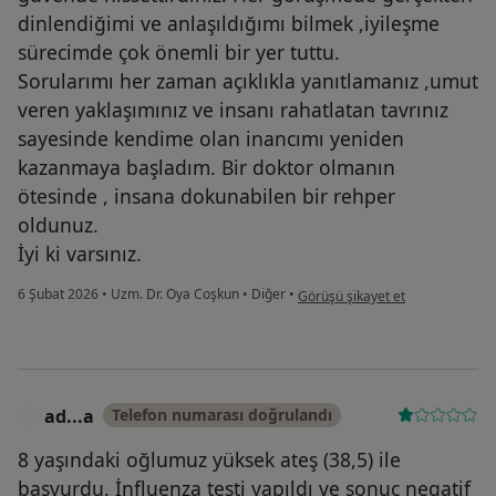
dinlendiğimi ve anlaşıldığımı bilmek ,iyileşme
sürecimde çok önemli bir yer tuttu.
Sorularımı her zaman açıklıkla yanıtlamanız ,umut
veren yaklaşımınız ve insanı rahatlatan tavrınız
sayesinde kendime olan inancımı yeniden
kazanmaya başladım. Bir doktor olmanın
ötesinde , insana dokunabilen bir rehper
oldunuz.
İyi ki varsınız.
kullanıcının görüşüne göre h.....
6 Şubat 2026
•
Uzm. Dr. Oya Coşkun
•
Diğer
•
Görüşü şikayet et
ad...a
Telefon numarası doğrulandı
A
8 yaşındaki oğlumuz yüksek ateş (38,5) ile
başvurdu. İnfluenza testi yapıldı ve sonuç negatif