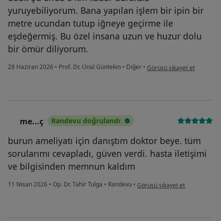
yuruyebiliyorum. Bana yapılan işlem bir ipin bir
metre ucundan tutup iğneye geçirme ile
eşdeğermiş. Bu özel insana uzun ve huzur dolu
bir ömür diliyorum.
kullanıcının görüşüne göre a
28 Haziran 2026
•
Prof. Dr. Ünal Güntekin
•
Diğer
•
Görüşü şikayet et
me...ç
Randevu doğrulandı
M
burun ameliyatı için danıştım doktor beye. tüm
sorularımı cevapladı, güven verdi. hasta iletişimi
ve bilgisinden memnun kaldım
kullanıcının görüşüne göre me.
11 Nisan 2026
•
Op. Dr. Tahir Tulga
•
Randevu
•
Görüşü şikayet et