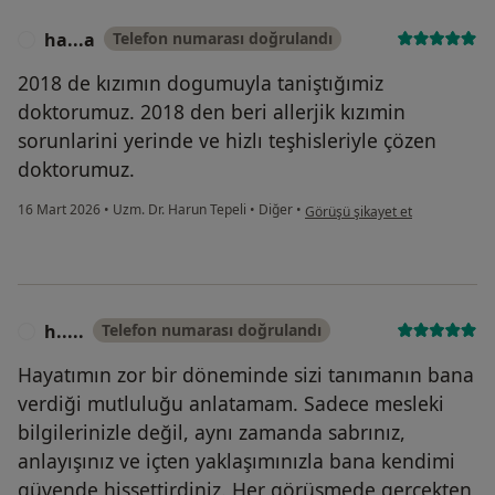
ha...a
Telefon numarası doğrulandı
H
2018 de kızımın dogumuyla taniştığımiz
doktorumuz. 2018 den beri allerjik kızımin
sorunlarini yerinde ve hizlı teşhisleriyle çözen
doktorumuz.
kullanıcının görüşüne göre ha..
16 Mart 2026
•
Uzm. Dr. Harun Tepeli
•
Diğer
•
Görüşü şikayet et
h.....
Telefon numarası doğrulandı
H
Hayatımın zor bir döneminde sizi tanımanın bana
verdiği mutluluğu anlatamam. Sadece mesleki
bilgilerinizle değil, aynı zamanda sabrınız,
anlayışınız ve içten yaklaşımınızla bana kendimi
güvende hissettirdiniz. Her görüşmede gerçekten