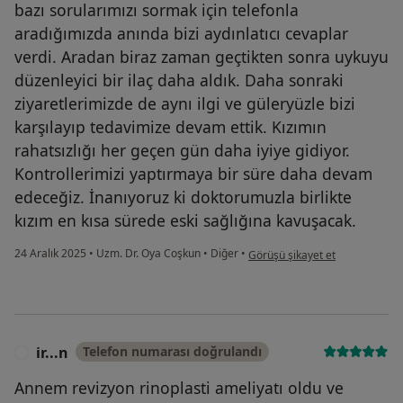
bazı sorularımızı sormak için telefonla
aradığımızda anında bizi aydınlatıcı cevaplar
verdi. Aradan biraz zaman geçtikten sonra uykuyu
düzenleyici bir ilaç daha aldık. Daha sonraki
ziyaretlerimizde de aynı ilgi ve güleryüzle bizi
karşılayıp tedavimize devam ettik. Kızımın
rahatsızlığı her geçen gün daha iyiye gidiyor.
Kontrollerimizi yaptırmaya bir süre daha devam
edeceğiz. İnanıyoruz ki doktorumuzla birlikte
kızım en kısa sürede eski sağlığına kavuşacak.
kullanıcının görüşüne göre n....
24 Aralık 2025
•
Uzm. Dr. Oya Coşkun
•
Diğer
•
Görüşü şikayet et
ir...n
Telefon numarası doğrulandı
I
Annem revizyon rinoplasti ameliyatı oldu ve