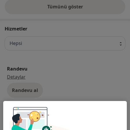
bulunmaktadır. Özel Olimpos Hastanesi Antalya ilinde
Tümünü göster
Öğretmenevleri mahallesi 460 sokak No : 48 Konyaaltı
adresinde bulunmaktadır.
Hizmetler
Hepsi
Randevu
Randevu
Detaylar
Randevu al
Abdominal Ultrasonografi
Abdominal Ultrasonografi
Detaylar