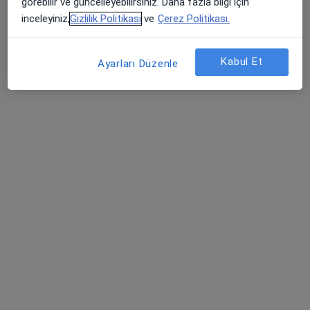
görebilir ve güncelleyebilirsiniz. Daha fazla bilgi için
inceleyiniz,
Gizlilik Politikası
ve
Çerez Politikası.
Kabul Et
Ayarları Düzenle
Özel Olimpos Hastanesi
·
Daha
İç hastalıkları, Kardiyoloji, Enfeksiyon hastalıkları
fazla
139 görüş
Öğretmenevleri Mahallesi 460. Sokak No:48, Konyaaltı
•
Harita
Özel Olimpos Hastanesi
Uzm. Dr. Nevzat
Op. Dr. Tahir Tulga
Uzm. Dr. Mehmet
Gültekin
Öfgeli
28 uzmanın hepsini gör
Bu kurumda online uygunluğu bulunan bir doktor veya uzman bulunamadı