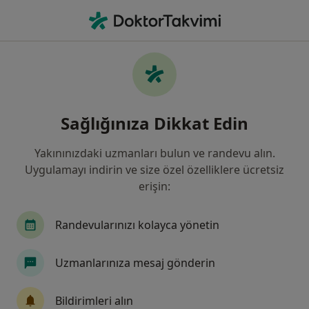
An
Epilepsi • Konyaaltı, Antalya
Filters
• 1
Sigorta
Harita
Epilepsi, Konyaaltı
Sağlığınıza Dikkat Edin
Yakınınızdaki uzmanları bulun ve randevu alın.
Hangi uzmanlığı aramıştınız?
Uygulamayı indirin ve size özel özelliklere ücretsiz
Nöroloji
Psikiyatri
Çocuk Nörolojisi
A
erişin:
Randevularınızı kolayca yönetin
Uzmanlarınıza mesaj gönderin
Bildirimleri alın