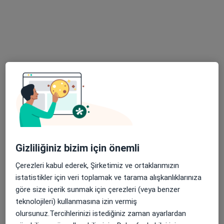
Prof. Dr. Babür Dora
Nöroloji
17 görüş
Adres 1
Adres 2
Arapsuyu Mah. Atatürk Bulvarı No:111/6, Antalya
•
Harita
Babür Dora Muayenehanesi
Bu uzman ilgili adres için online danışmanlık/takvim sunmuyor.
Gizliliğiniz bizim için önemli
Çerezleri kabul ederek, Şirketimiz ve ortaklarımızın
Randevu talep et
istatistikler için veri toplamak ve tarama alışkanlıklarınıza
göre size içerik sunmak için çerezleri (veya benzer
teknolojileri) kullanmasına izin vermiş
olursunuz.Tercihlerinizi istediğiniz zaman ayarlardan