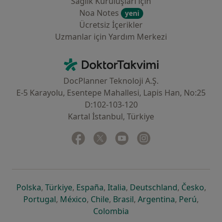
Sağlık Kuruluşları için
Noa Notes
yeni
Ücretsiz İçerikler
Uzmanlar için Yardım Merkezi
İletişim
DoktorTakvimi - Ana Sayfa
DocPlanner Teknoloji A.Ş.
E-5 Karayolu, Esentepe Mahallesi, Lapis Han, No:25
D:102-103-120
Kartal İstanbul, Türkiye
Facebook
yeni bir sekmede açılır
Twitter
yeni bir sekmede açılır
Youtube
yeni bir sekmede açılır
Instagram
yeni bir sekmede aç
yeni bir sekmede açılır
yeni bir sekmede açılır
yeni bir sekmede açılır
yeni bir sekmede açılır
yeni bir sek
yeni 
Polska
,
Türkiye
,
España
,
Italia
,
Deutschland
,
Česko
,
yeni bir sekmede açılır
yeni bir sekmede açılır
yeni bir sekmede açılır
yeni bir sekmede açılır
yeni bir sekm
yeni bi
Portugal
,
México
,
Chile
,
Brasil
,
Argentina
,
Perú
,
yeni bir sekmede açılır
Colombia