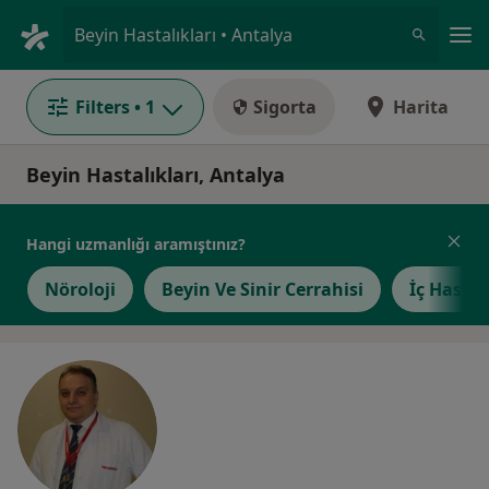
An
Beyin Hastalıkları • Antalya
Filters
• 1
Sigorta
Harita
Beyin Hastalıkları, Antalya
Hangi uzmanlığı aramıştınız?
Nöroloji
Beyin Ve Sinir Cerrahisi
İç Hastal