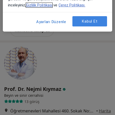
Yeşilbahçe mahallesi Metin Kasapoğlu Caddesi Beytaş Sitesi A blok kat :3 daire:9 Muratpaşa Antalya, Antalya
•
Harita
inceleyiniz,
Gizlilik Politikası
ve
Çerez Politikası.
Prof. Dr. Hülya Aydın Güngör
Bu uzman ilgili adres için online danışmanlık/takvim sunmuyor.
Kabul Et
Ayarları Düzenle
Randevu talep et
Prof. Dr. Nejmi Kıymaz
Beyin ve sinir cerrahisi
13 görüş
Öğretmenevleri Mahallesi 460. Sokak No:48, Konyaaltı
•
Harita