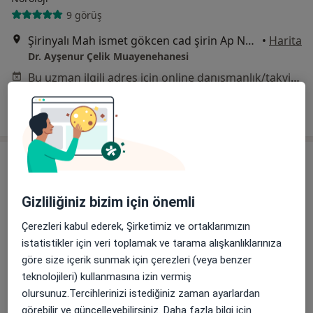
9 görüş
Şirinyalı Mah ismet gökcen cad şirin Ap No:57 Daire:4, Muratpaşa
•
Harita
Dr. Ayşenur Çelik Muayenehanesi
Bu uzman ilgili adres için online danışmanlık/takvim sunmuyor.
Randevu talep et
Gizliliğiniz bizim için önemli
Çerezleri kabul ederek, Şirketimiz ve ortaklarımızın
istatistikler için veri toplamak ve tarama alışkanlıklarınıza
göre size içerik sunmak için çerezleri (veya benzer
Prof. Dr. Hülya Aydın Güngör
teknolojileri) kullanmasına izin vermiş
Nöroloji
olursunuz.Tercihlerinizi istediğiniz zaman ayarlardan
12 görüş
görebilir ve güncelleyebilirsiniz. Daha fazla bilgi için