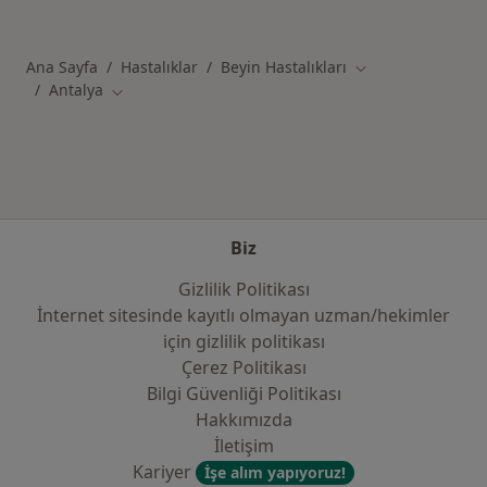
Kategoride daha fazlası: Antalya şehrinde ilg
Ana Sayfa
Hastalıklar
Beyin Hastalıkları
Şehir değiştir
Antalya
Şehir değiştir
Biz
Gizlilik Politikası
İnternet sitesinde kayıtlı olmayan uzman/hekimler
i̇çin gizlilik politikası
Çerez Politikası
Bilgi Güvenliği Politikası
Hakkımızda
İletişim
Kariyer
İşe alım yapıyoruz!