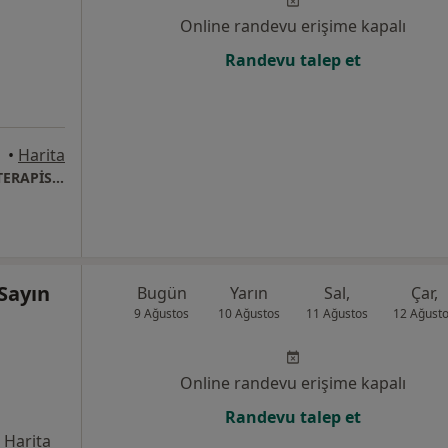
Online randevu erişime kapalı
Randevu talep et
•
Harita
ÖZEL SAĞLIK MESLEK HİZMET BİRİMİ FİZYOTERAPİST NAZLI ŞABANOĞLU
Sayın
Bugün
Yarın
Sal,
Çar,
9 Ağustos
10 Ağustos
11 Ağustos
12 Ağust
Online randevu erişime kapalı
Randevu talep et
Harita