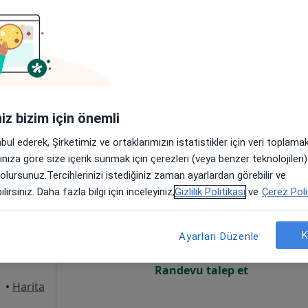
Online randevu erişime kapalı
Randevu talep et
t. 37/1, Antalya
•
Harita
iniz bizim için önemli
abul ederek, Şirketimiz ve ortaklarımızın istatistikler için veri toplam
arınıza göre size içerik sunmak için çerezleri (veya benzer teknolojiler
 olursunuz.Tercihlerinizi istediğiniz zaman ayarlardan görebilir ve
 Acar
Bugün
Yarın
Sal,
Çar,
lirsiniz. Daha fazla bilgi için inceleyiniz,
Gizlilik Politikası
ve
Çerez Poli
9 Ağustos
10 Ağustos
11 Ağustos
12 Ağust
yon
K
Ayarları Düzenle
Online randevu erişime kapalı
Randevu talep et
talya
•
Harita