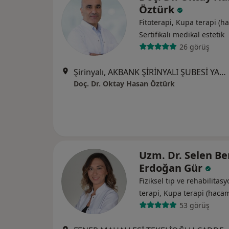
Öztürk
Fitoterapi, Kupa terapi (h
Sertifikalı medikal estetik
26 görüş
Şirinyalı, AKBANK ŞİRİNYALI ŞUBESİ YANI, 1491. Sk. KAYATEPE APT NO:1 KAT:2 D:4,, Antalya
Doç. Dr. Oktay Hasan Öztürk
Uzm. Dr. Selen B
Erdoğan Gür
Fiziksel tıp ve rehabilitas
terapi, Kupa terapi (haca
53 görüş