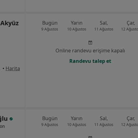
 Akyüz
Bugün
Yarın
Sal,
Çar,
9 Ağustos
10 Ağustos
11 Ağustos
12 Ağust
Online randevu erişime kapalı
Randevu talep et
alya, Antalya
•
Harita
ğlu
Bugün
Yarın
Sal,
Çar,
9 Ağustos
10 Ağustos
11 Ağustos
12 Ağust
yon