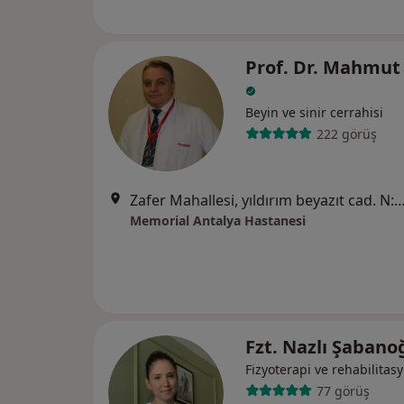
Prof. Dr. Mahmut
Beyin ve sinir cerrahisi
222 görüş
Zafer Mahallesi, yıldırım beyazıt cad. N:91, Dokuma,07025 Kepez/Ant
Memorial Antalya Hastanesi
Fzt. Nazlı Şabano
Fizyoterapi ve rehabilitas
77 görüş