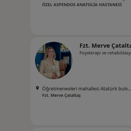
ÖZEL ASPENDOS ANATOLİA HASTANESİ
Fzt. Merve Çatal
Fizyoterapi ve rehabilitas
Öğretmenevleri mahallesi Atatürk bulvarı no:82 niyazi abay apt. kat :3 dair
Fzt. Merve Çataltaş