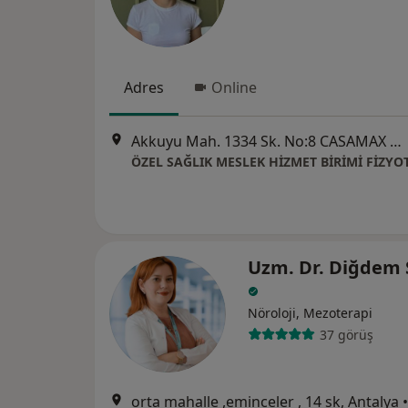
Adres
Online
Akkuyu Mah. 1334 Sk. No:8 CASAMAX OFİS B8, Antalya
Uzm. Dr. Diğdem 
Nöroloji, Mezoterapi
37 görüş
orta mahalle ,eminceler , 14 sk, Antalya
•