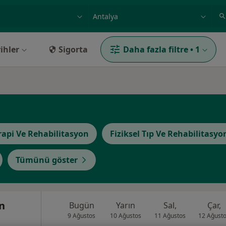
ilgi alanı ve hastalık, isim
örnek: İstanbul
ihler
Sigorta
Daha fazla filtre
•
1
rapi Ve Rehabilitasyon
Fiziksel Tıp Ve Rehabilitasyo
Tümünü göster
n
Bugün
Yarın
Sal,
Çar,
9 Ağustos
10 Ağustos
11 Ağustos
12 Ağust