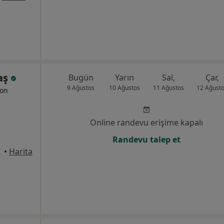
taş
Bugün
Yarın
Sal,
Çar,
9 Ağustos
10 Ağustos
11 Ağustos
12 Ağust
yon
Online randevu erişime kapalı
Randevu talep et
e 5, Konyaaltı
•
Harita