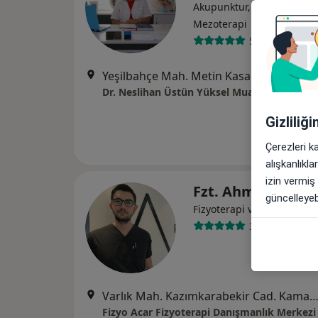
Akupunktur, Ozon terapi,
Mezoterapi
51 görüş
Yeşilbahçe Mah. Metin Kasapoğlu Cad. Nermin Kıray Ap
Dr. Neslihan Üstün Yüksel Muayenehanesi
Gizliliğ
Çerezleri k
alışkanlıkl
izin vermiş
Fzt. Ahmet Burak
güncelleyebi
Fizyoterapi ve rehabilitas
37 görüş
Varlık Mah. Kazımkarabekir Cad. Kamaç Apt. 16/101, An
Fizyo Acar Fizyoterapi Danışmanlık Merkezi