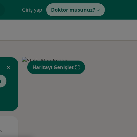
Giriş yap
Doktor musunuz?
Haritayı Genişlet
n
Per,
Cum,
Cmt,
os
13 Ağustos
14 Ağustos
15 Ağustos