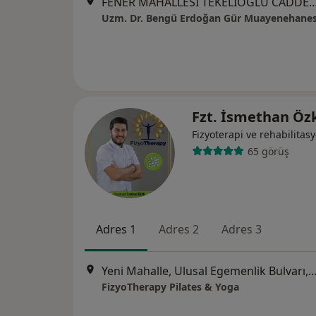
FENER MAHALLESİ TEKELİOĞLU CADDESİ KEDİKLİ SİTESİ A BLOK KAT:4 DAİRE:10 MURA
Uzm. Dr. Bengü Erdoğan Gür Muayenehanes
Fzt. İsmethan Ö
Fizyoterapi ve rehabilitas
65 görüş
Adres 1
Adres 2
Adres 3
Yeni Mahalle, Ulusal Egemenlik Bulvarı, İlçe Nüfus Müdürlüğü yanı, 
FizyoTherapy Pilates & Yoga