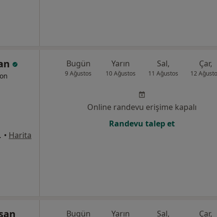
can
Bugün
Yarın
Sal,
Çar,
9 Ağustos
10 Ağustos
11 Ağustos
12 Ağust
yon
Online randevu erişime kapalı
Randevu talep et
:6, Antalya
•
Harita
asan
Bugün
Yarın
Sal,
Çar,