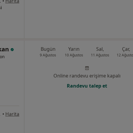
TPAŞA /ANTALYA, Antalya
•
Harita
i
zkan
Bugün
Yarın
Sal,
Çar,
9 Ağustos
10 Ağustos
11 Ağustos
12 Ağust
yon
Online randevu erişime kapalı
Randevu talep et
62/3, Antalya
•
Harita