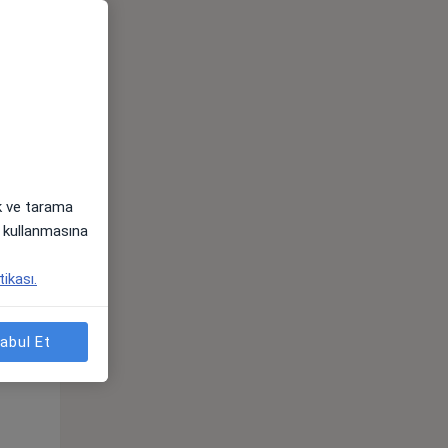
ak ve tarama
i) kullanmasına
Per,
Cum,
Cmt,
tikası.
os
13 Ağustos
14 Ağustos
15 Ağustos
abul Et