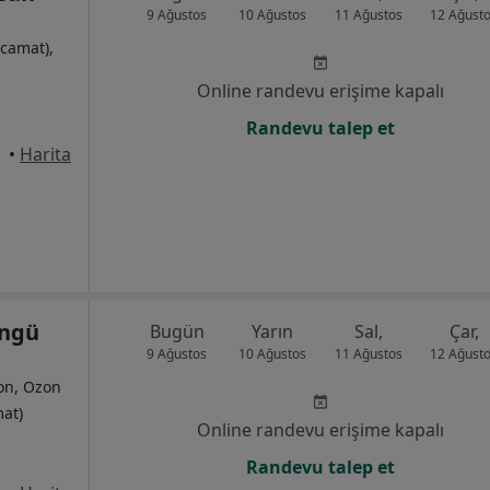
9 Ağustos
10 Ağustos
11 Ağustos
12 Ağust
acamat),
Online randevu erişime kapalı
Randevu talep et
•
Harita
engü
Bugün
Yarın
Sal,
Çar,
9 Ağustos
10 Ağustos
11 Ağustos
12 Ağust
yon, Ozon
mat)
Online randevu erişime kapalı
Randevu talep et