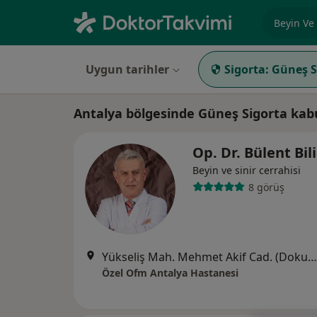
Uzmanlık, 
Uygun tarihler
Sigorta:
Güneş S
Antalya bölgesinde Güneş Sigorta kabu
Op. Dr. Bülent Bil
Beyin ve sinir cerrahisi
8 görüş
Yükseliş Mah. Mehmet Akif Cad. (Dokuma Cumartesi Pazarı Karşısı) No:96 Kepez / ANTALYA, Antalya
Özel Ofm Antalya Hastanesi