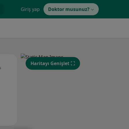
Giriş yap
Doktor musunuz?
Pzt,
Sal,
Çar,
Haritayı Genişlet
s
10 Ağustos
11 Ağustos
12 Ağustos