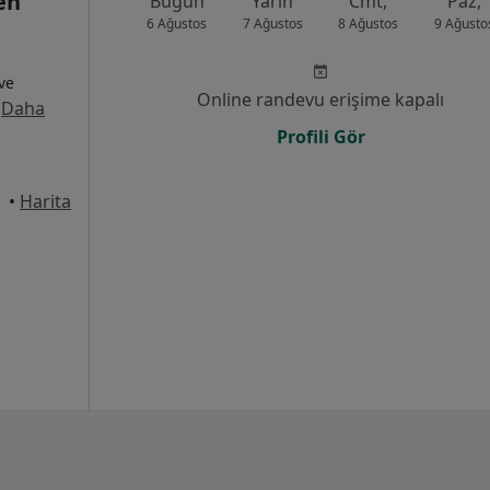
en
Bugün
Yarın
Cmt,
Paz,
6 Ağustos
7 Ağustos
8 Ağustos
9 Ağusto
 ve
Online randevu erişime kapalı
·
Daha
Profili Gör
•
Harita