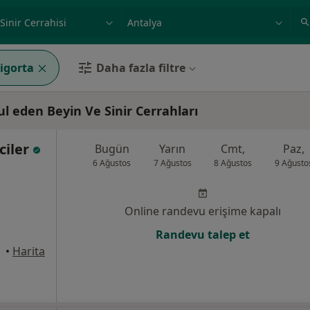
ilgi alanı ve hastalık, isim
örnek: İstanbul
igorta
Daha fazla filtre
l eden Beyin Ve Sinir Cerrahları
iciler
Bugün
Yarın
Cmt,
Paz,
6 Ağustos
7 Ağustos
8 Ağustos
9 Ağusto
Online randevu erişime kapalı
Randevu talep et
•
Harita