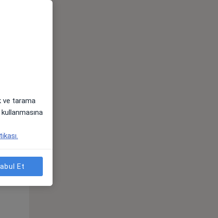
Pzt,
Sal,
Çar,
s
10 Ağustos
11 Ağustos
12 Ağustos
ak ve tarama
i) kullanmasına
tikası.
Pzt,
Sal,
Çar,
s
10 Ağustos
11 Ağustos
12 Ağustos
abul Et