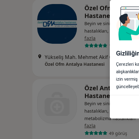
Özel Ofm Antalya
Hastanesi
Beyin ve sinir cerrahisi, İç
·
D
hastalıkları, Kardiyoloji
fazla
110 görüş
Gizliliğ
Yükseliş Mah. Mehmet Akif Cad. (Dokuma Cumartesi Pazarı Karşısı) No:96 Kepez / ANTALYA, Antalya
Özel Ofm Antalya Hastanesi
Çerezleri k
alışkanlıkl
izin vermiş
Özel Antalya Yaş
güncelleyebi
Hastanesi
Beyin ve sinir cerrahisi, İç
hastalıkları, Endokrinoloji
metabolizma hastalıkları
fazla
49 görüş