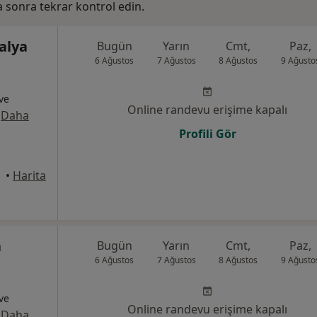
ha sonra tekrar kontrol edin.
alya
Bugün
Yarın
Cmt,
Paz,
6 Ağustos
7 Ağustos
8 Ağustos
9 Ağusto
 ve
Online randevu erişime kapalı
·
Daha
Profili Gör
•
Harita
a
Bugün
Yarın
Cmt,
Paz,
6 Ağustos
7 Ağustos
8 Ağustos
9 Ağusto
 ve
Online randevu erişime kapalı
·
Daha