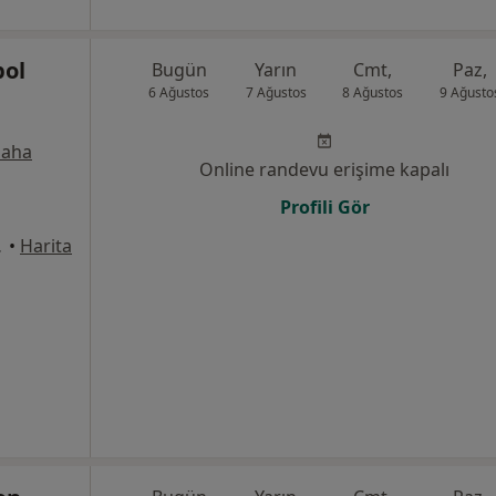
pol
Bugün
Yarın
Cmt,
Paz,
6 Ağustos
7 Ağustos
8 Ağustos
9 Ağusto
aha
Online randevu erişime kapalı
Profili Gör
, Denizli
•
Harita