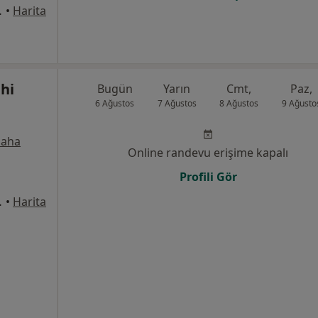
u No:5, Denizli
•
Harita
ahi
Bugün
Yarın
Cmt,
Paz,
6 Ağustos
7 Ağustos
8 Ağustos
9 Ağusto
aha
Online randevu erişime kapalı
Profili Gör
u No:5, Denizli
•
Harita