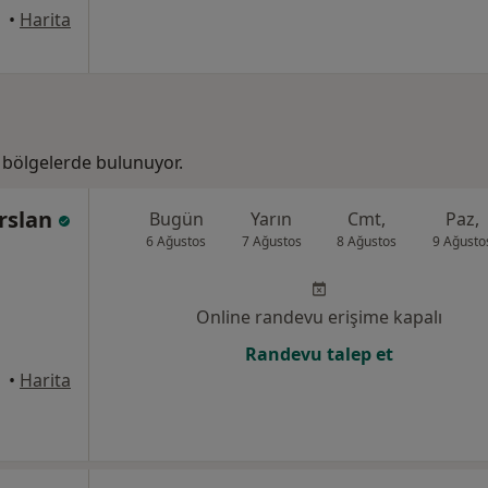
•
Harita
bölgelerde bulunuyor.
arslan
Bugün
Yarın
Cmt,
Paz,
6 Ağustos
7 Ağustos
8 Ağustos
9 Ağusto
Online randevu erişime kapalı
Randevu talep et
•
Harita