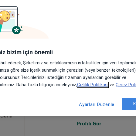
Bugün
Yarın
Cmt,
Paz,
6 Ağustos
7 Ağustos
8 Ağustos
9 Ağusto
aha
Online randevu erişime kapalı
Profili Gör
iniz bizim için önemli
•
Harita
abul ederek, Şirketimiz ve ortaklarımızın istatistikler için veri toplam
arınıza göre size içerik sunmak için çerezleri (veya benzer teknolojiler
 olursunuz.Tercihlerinizi istediğiniz zaman ayarlardan görebilir ve
am
lirsiniz. Daha fazla bilgi için inceleyiniz,
Gizlilik Politikası
ve
Çerez Poli
Bugün
Yarın
Cmt,
Paz,
6 Ağustos
7 Ağustos
8 Ağustos
9 Ağusto
K
Ayarları Düzenle
 ve
Online randevu erişime kapalı
·
Daha
Profili Gör