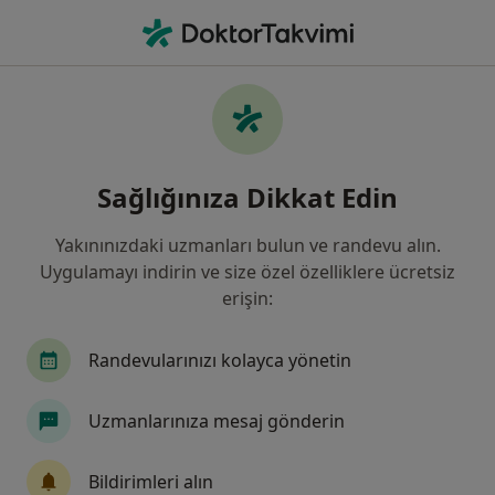
An
Beyin Ve Sinir Cerrahisi • Türkiye, Bursa
Filters
Sigorta:
Güneş Sigorta
Bursa bölgesinde Güneş Sigorta kabul eden
Sağlığınıza Dikkat Edin
Beyin Ve Sinir Cerrahları
Yakınınızdaki uzmanları bulun ve randevu alın.
Uygulamayı indirin ve size özel özelliklere ücretsiz
erişin:
Randevularınızı kolayca yönetin
Uzmanlarınıza mesaj gönderin
Prof. Dr. Kudret Türeyen
Beyin ve sinir cerrahisi
Bildirimleri alın
93 görüş