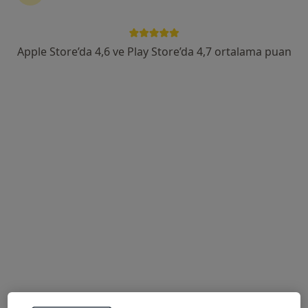
Bağlarbaşı Mahallesi 1. Sedir Sokak Evke Mediloft 1 No:17, Osmangazi, Bursa, Osmangazi
•
Harita
Kudret Türeyen Muayenehanesi
Apple Store’da 4,6 ve Play Store’da 4,7 ortalama puan
Bu uzman ilgili adres için online danışmanlık/takvim sunmuyor.
Randevu talep et
Doç. Dr. Kazım Yiğitkanlı
Beyin ve sinir cerrahisi
16 görüş
Odunluk Mahallesi, İzmir Yolu Cd No:41, Nilüfer
•
Harita