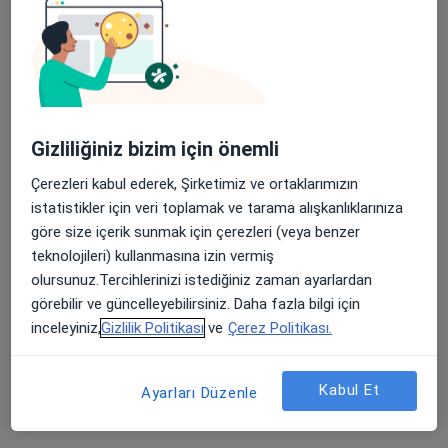
Medicana Bursa Hastanesi
Bu uzman ilgili adres için online danışmanlık/takvim sunmuyor.
Randevu talep et
Gizliliğiniz bizim için önemli
Çerezleri kabul ederek, Şirketimiz ve ortaklarımızın
istatistikler için veri toplamak ve tarama alışkanlıklarınıza
göre size içerik sunmak için çerezleri (veya benzer
teknolojileri) kullanmasına izin vermiş
olursunuz.Tercihlerinizi istediğiniz zaman ayarlardan
görebilir ve güncelleyebilirsiniz. Daha fazla bilgi için
Medicana Bursa Hastanesi
inceleyiniz,
Gizlilik Politikası
ve
Çerez Politikası.
·
Daha fazla
Beyin ve sinir cerrahisi, Romatoloji, Kardiyoloji
886 görüş
Kabul Et
Ayarları Düzenle
Odunluk Mahallesi, İzmir Yolu Cd No:41, Nilüfer
•
Harita
Medicana Bursa Hastanesi