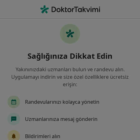
An
Pratisyen • Türkiye, Bursa
Filters
Sigorta:
Güneş Sigorta
Bursa bölgesinde Güneş Sigorta kabul eden
Sağlığınıza Dikkat Edin
Pratisyen Hekimler
Yakınınızdaki uzmanları bulun ve randevu alın.
Uygulamayı indirin ve size özel özelliklere ücretsiz
erişin:
Randevularınızı kolayca yönetin
Uzmanlarınıza mesaj gönderin
Nev Esentepe Hastanesi
·
Daha fazla
Pratisyen, İç hastalıkları, Gastroenteroloji
Bildirimleri alın
496 görüş