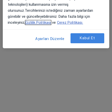
271 görüş
teknolojileri) kullanmasına izin vermiş
İzmir Yolu Görükle Kampüsü, Nilüfer
•
Harita
olursunuz.Tercihlerinizi istediğiniz zaman ayarlardan
Uludağ Üniversitesi Tıp Fakültesi Hastanesi
görebilir ve güncelleyebilirsiniz. Daha fazla bilgi için
inceleyiniz,
Gizlilik Politikası
ve
Çerez Politikası.
Bu kurumda online uygunluğu bulunan bir doktor veya uzman bulunamadı
Profili Gör
Kabul Et
Ayarları Düzenle
Özel Ceylan International Hospital
·
Daha fazla
Pratisyen, İç hastalıkları, Gastroenteroloji
65 görüş