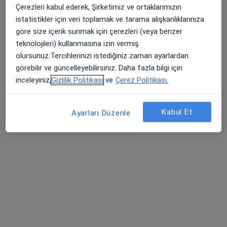
271 görüş
Çerezleri kabul ederek, Şirketimiz ve ortaklarımızın
İzmir Yolu Görükle Kampüsü, Nilüfer
•
Harita
istatistikler için veri toplamak ve tarama alışkanlıklarınıza
Uludağ Üniversitesi Tıp Fakültesi Hastanesi
göre size içerik sunmak için çerezleri (veya benzer
teknolojileri) kullanmasına izin vermiş
Bu kurumda online uygunluğu bulunan bir doktor veya uzman bulunamadı
olursunuz.Tercihlerinizi istediğiniz zaman ayarlardan
Profili Gör
görebilir ve güncelleyebilirsiniz. Daha fazla bilgi için
inceleyiniz,
Gizlilik Politikası
ve
Çerez Politikası.
Kabul Et
Ayarları Düzenle
Özel Ceylan International Hospital
·
Daha fazla
Pratisyen, İç hastalıkları, Gastroenteroloji
65 görüş