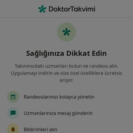
An
Pratisyen • Türkiye, Bursa
Filters
Sigorta:
Demir Hayat Sigorta 
Bursa bölgesinde Demir Hayat Sigorta A.Ş.
Sağlığınıza Dikkat Edin
kabul eden Pratisyen Hekimler
Yakınınızdaki uzmanları bulun ve randevu alın.
Uygulamayı indirin ve size özel özelliklere ücretsiz
erişin:
Randevularınızı kolayca yönetin
Uzmanlarınıza mesaj gönderin
Özel Aritmi Osmangazi Hastanesi
·
Daha fazla
Pratisyen, İç hastalıkları, Gastroenteroloji
Bildirimleri alın
212 görüş