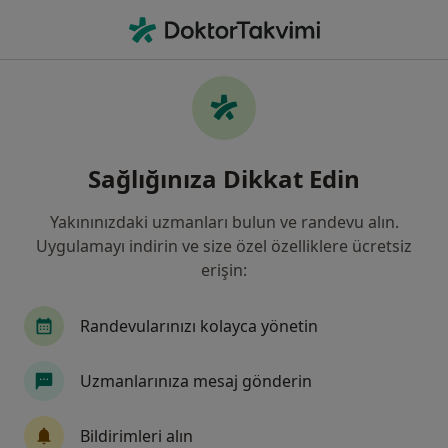
An
Beyin Ve Sinir Cerrahisi • Antalya
Filters
Sigorta:
Demir Hayat Sigorta 
Antalya bölgesinde Demir Hayat Sigorta A.Ş.
Sağlığınıza Dikkat Edin
kabul eden Beyin Ve Sinir Cerrahları
Yakınınızdaki uzmanları bulun ve randevu alın.
Uygulamayı indirin ve size özel özelliklere ücretsiz
erişin:
Randevularınızı kolayca yönetin
Uzmanlarınıza mesaj gönderin
Özel Olimpos Hastanesi
·
Daha
Beyin ve sinir cerrahisi, İç hastalıkları, Kardiyoloji
Bildirimleri alın
fazla