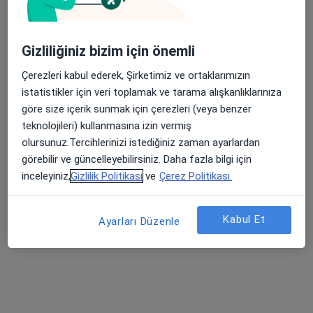
Op. Dr. Bülent Biliciler
Gizliliğiniz bizim için önemli
Beyin ve sinir cerrahisi
Çerezleri kabul ederek, Şirketimiz ve ortaklarımızın
8 görüş
istatistikler için veri toplamak ve tarama alışkanlıklarınıza
Yükseliş Mah. Mehmet Akif Cad. (Dokuma Cumartesi Pazarı Karşısı) No:96 Kepez / ANTALYA, Antalya
•
Harita
göre size içerik sunmak için çerezleri (veya benzer
Özel Ofm Antalya Hastanesi
teknolojileri) kullanmasına izin vermiş
olursunuz.Tercihlerinizi istediğiniz zaman ayarlardan
Bu uzman ilgili adres için online danışmanlık/takvim sunmuyor.
görebilir ve güncelleyebilirsiniz. Daha fazla bilgi için
Randevu talep et
inceleyiniz,
Gizlilik Politikası
ve
Çerez Politikası.
Kabul Et
Ayarları Düzenle