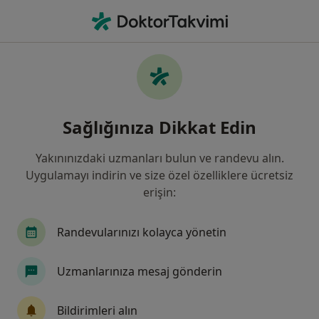
An
Beyin Ve Sinir Cerrahisi • Antalya
Filters
Sigorta:
Zurich Sigorta
Antalya bölgesinde Zurich Sigorta kabul
Sağlığınıza Dikkat Edin
eden Beyin Ve Sinir Cerrahları
Yakınınızdaki uzmanları bulun ve randevu alın.
Uygulamayı indirin ve size özel özelliklere ücretsiz
erişin:
Randevularınızı kolayca yönetin
Uzmanlarınıza mesaj gönderin
Özel Olimpos Hastanesi
·
Daha
Beyin ve sinir cerrahisi, İç hastalıkları, Kardiyoloji
Bildirimleri alın
fazla