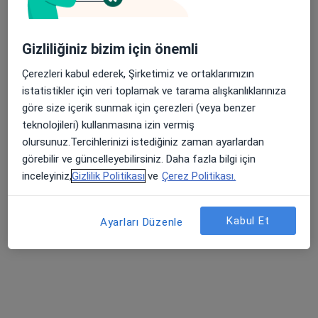
Op. Dr. Bülent Biliciler
Gizliliğiniz bizim için önemli
Beyin ve sinir cerrahisi
Çerezleri kabul ederek, Şirketimiz ve ortaklarımızın
8 görüş
istatistikler için veri toplamak ve tarama alışkanlıklarınıza
göre size içerik sunmak için çerezleri (veya benzer
Yükseliş Mah. Mehmet Akif Cad. (Dokuma Cumartesi Pazarı Karşısı) No:96 Kepez / ANTALYA, Antalya
•
Harita
teknolojileri) kullanmasına izin vermiş
Özel Ofm Antalya Hastanesi
olursunuz.Tercihlerinizi istediğiniz zaman ayarlardan
Bu uzman ilgili adres için online danışmanlık/takvim sunmuyor.
görebilir ve güncelleyebilirsiniz. Daha fazla bilgi için
inceleyiniz,
Gizlilik Politikası
ve
Çerez Politikası.
Randevu talep et
Kabul Et
Ayarları Düzenle