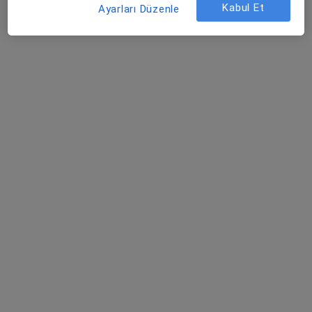
Kabul Et
Ayarları Düzenle
Bu uzman ilgili adres için online danışmanlık/takvim sunmuyor.
Randevu talep et
Dr. Fersun Özten Uysal
Pratisyen
Yükseliş Mah. Mehmet Akif Cad. (Dokuma Cumartesi Pazarı Karşısı) No:96 Kepez / ANTALYA, Antalya
•
Harita
Özel Ofm Antalya Hastanesi
Bu uzman ilgili adres için online danışmanlık/takvim sunmuyor.