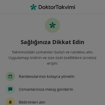
An
Pratisyen • Antalya
Filters
Sigorta:
Zurich Sigorta
Antalya bölgesinde Zurich Sigorta kabul
Sağlığınıza Dikkat Edin
eden Pratisyen Hekimler
Yakınınızdaki uzmanları bulun ve randevu alın.
Uygulamayı indirin ve size özel özelliklere ücretsiz
erişin:
Randevularınızı kolayca yönetin
Uzmanlarınıza mesaj gönderin
Özel Olimpos Hastanesi
·
Daha fazla
Pratisyen, İç hastalıkları, Kardiyoloji
Bildirimleri alın
139 görüş