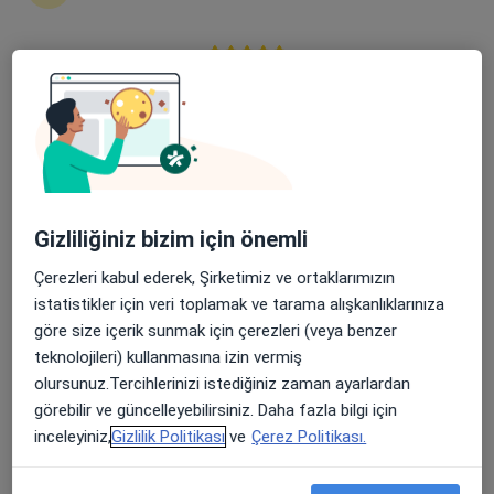
Öğretmenevleri Mahallesi 460. Sokak No:48, Konyaaltı
•
Harita
Özel Olimpos Hastanesi
Apple Store’da 4,6 ve Play Store’da 4,7 ortalama puan
Bu kurumda online uygunluğu bulunan bir doktor veya uzman bulunamadı
Profili Gör
Gizliliğiniz bizim için önemli
Çerezleri kabul ederek, Şirketimiz ve ortaklarımızın
istatistikler için veri toplamak ve tarama alışkanlıklarınıza
göre size içerik sunmak için çerezleri (veya benzer
teknolojileri) kullanmasına izin vermiş
olursunuz.Tercihlerinizi istediğiniz zaman ayarlardan
Dr. Cengiz Çoşkun
görebilir ve güncelleyebilirsiniz. Daha fazla bilgi için
Pratisyen
inceleyiniz,
Gizlilik Politikası
ve
Çerez Politikası.
Yükseliş Mah. Mehmet Akif Cad. (Dokuma Cumartesi Pazarı Karşısı) No:96 Kepez / ANTALYA, Antalya
•
Harita
Özel Ofm Antalya Hastanesi